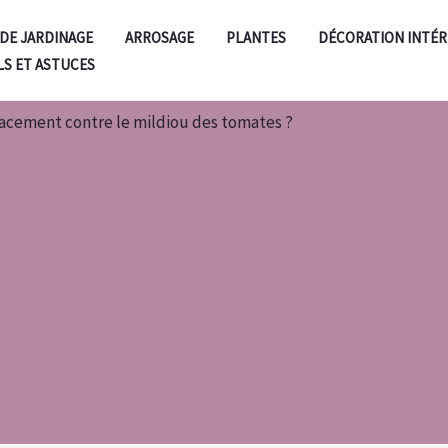
 DE JARDINAGE
ARROSAGE
PLANTES
DÉCORATION INTÉR
LS ET ASTUCES
acement contre le mildiou des tomates ?