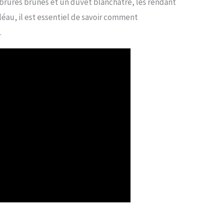
arbrures brunes et un duvet blanchâtre, les rendant
léau, il est essentiel de savoir comment
.