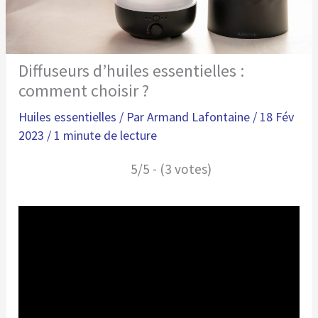
Diffuseurs d’huiles essentielles :
comment choisir ?
Huiles essentielles
/ Par
Armand Lafontaine
/
18 Fév
2023
/
1 minute de lecture
5/5 - (3 votes)