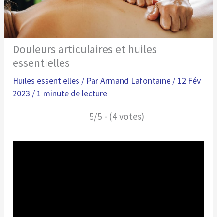
Douleurs articulaires et huiles
essentielles
Huiles essentielles
/ Par
Armand Lafontaine
/
12 Fév
2023
/
1 minute de lecture
5/5 - (4 votes)