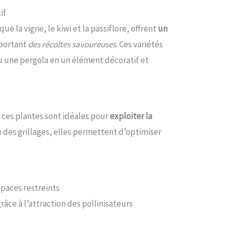
if
ue la vigne, le kiwi et la passiflore, offrent
un
pportant
des récoltes savoureuses
. Ces variétés
 une pergola en un élément décoratif et
s, ces plantes sont idéales pour
exploiter la
ou des grillages, elles permettent d’optimiser
spaces restreints
âce à l’attraction des pollinisateurs