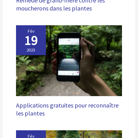
Remède de grand-mère contre les
moucherons dans les plantes
Fév
19
2023
Applications gratuites pour reconnaître
les plantes
Fév