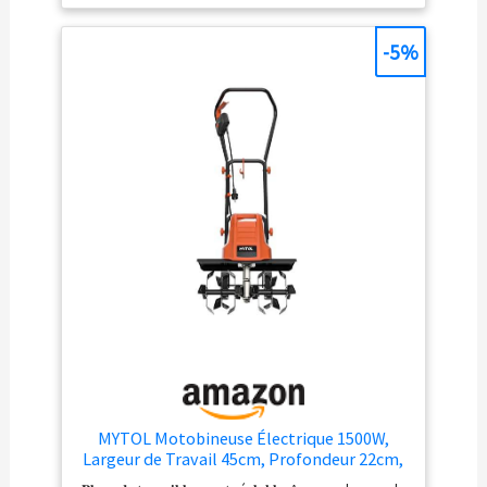
interrupteur de sécurité 2 points qui arrête les fraises de
binage robustes dès quâ€on le relche. Les roues
réglables en hauteur se déplient pour le transport, et se
-5%
rétractent lorsque lâ€outil est en fonctionnement Le
guidon ergonomique et repliable permet de travailler en
tout confort et de ranger la motobineuse avec un faible
encombrement. Un dispositif de décharge de traction
protège le cble dâ€alimentation de lâ€usure,
augmentant ainsi la sécurité
MYTOL Motobineuse Électrique 1500W,
Largeur de Travail 45cm, Profondeur 22cm,
Bêche Légère avec 6×4 Dents en Acier