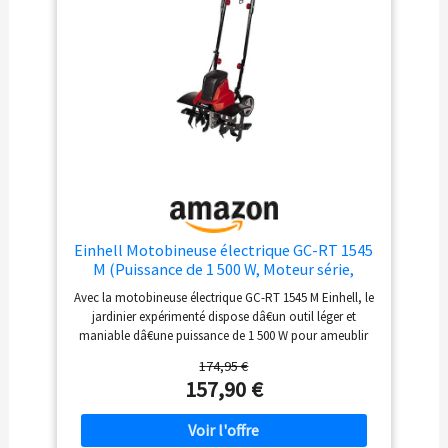
Einhell Motobineuse électrique GC-RT 1545
M (Puissance de 1 500 W, Moteur série,
Interrupteur de sécurité 2 Points,
Avec la motobineuse électrique GC-RT 1545 M Einhell, le
débrayage Anti-Surcharge, Guidon
jardinier expérimenté dispose dâ€un outil léger et
Repliable, Fraises de binage Robustes)
maniable dâ€une puissance de 1 500 W pour ameublir
efficacement les sols La motobineuse est entraînée par
174,95 €
un puissant moteur série, et les six fraises de binage
157,90 €
robustes travaillent efficacement la terre jusquâ€à 220
mm de profondeur, même dans des sols secs, durs et
rocailleux La motobineuse est équipée dâ€un