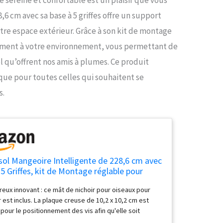
,6 cm avec sa base à 5 griffes offre un support
otre espace extérieur. Grâce à son kit de montage
tement à votre environnement, vous permettant de
 qu’offrent nos amis à plumes. Ce produit
que pour toutes celles qui souhaitent se
s.
sol Mangeoire Intelligente de 228,6 cm avec
5 Griffes, kit de Montage réglable pour
rieur, Support Robuste pour Observer Les
reux innovant : ce mât de nichoir pour oiseaux pour
x Sauvages, Noir
r est inclus. La plaque creuse de 10,2 x 10,2 cm est
 pour le positionnement des vis afin qu'elle soit
e pour de nombreuses marques de mangeoires à