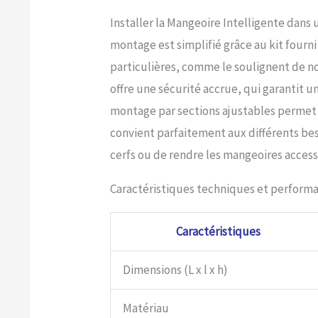
terrasse,
Installer la Mangeoire Intelligente dans u
tout aut
plumes g
montage est simplifié grâce au kit fourn
idéal et
particulières, comme le soulignent de no
serait u
extérieu
offre une sécurité accrue, qui garantit u
observat
montage par sections ajustables permet de
Si vous a
lors de l
convient parfaitement aux différents beso
cerfs ou de rendre les mangeoires accessi
Caractéristiques techniques et perform
Caractéristiques
Dimensions (L x l x h)
Matériau