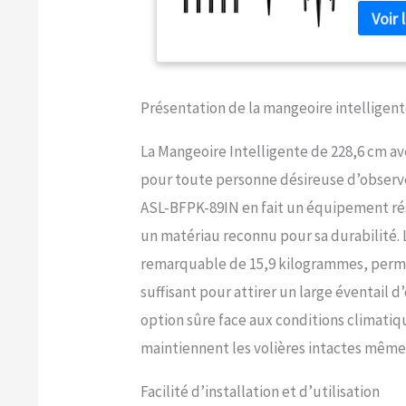
oiseaux. 
jamais a
les deux
: la bas
écrasant
Présentation de la mangeoire intelligen
sol en t
d'aliment
casser t
La Mangeoire Intelligente de 228,6 cm av
totale :
pour toute personne désireuse d’observe
flexible 
ASL-BFPK-89IN en fait un équipement rési
résistan
de haute 
un matériau reconnu pour sa durabilité.
ajusté à
remarquable de 15,9 kilogrammes, perme
design u
flexible
suffisant pour attirer un large éventail 
nombre d
option sûre face aux conditions climatique
facile e
instructi
maintiennent les volières intactes même
différen
le côté 
Facilité d’installation et d’utilisation
être larg