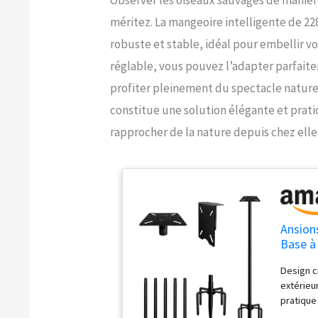
méritez. La mangeoire intelligente de 228
robuste et stable, idéal pour embellir v
réglable, vous pouvez l’adapter parfai
profiter pleinement du spectacle naturel
constitue une solution élégante et prati
rapprocher de la nature depuis chez elle
Ansion
Base à 
l'exté
Design c
Oiseau
extérieu
pratique
parfait