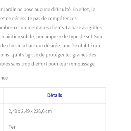
 la pelouse, le parterre de fleurs, la station météo ou
n jardin ne pose aucune difficulté. En effet, le
re espace extérieur et vous rapprocher des amis à
râce à sa construction de qualité durable. Cadeau
i et ne nécessite pas de compétences
 souhaitable : ce kit de montage pour nichoir à oiseaux
mbreux commentaires clients. La base à 5 griffes
n outil supérieur et gracieux dans vos zones
res, ou un cadeau spécial et décent pour les
n maintien solide, peu importe le type de sol. Son
eurs d'oiseaux sauvages et les amoureux de la nature.
 choisir la hauteur désirée, une flexibilité qui
vez des questions sur la qualité ou les instructions
'utilisation, n'hésitez pas à nous contacter.
ins, qu’il s’agisse de protéger les graines des
bles sans trop d’effort pour leur remplissage.
ance
Détails
2,49 x 2,49 x 228,6 cm
Fer