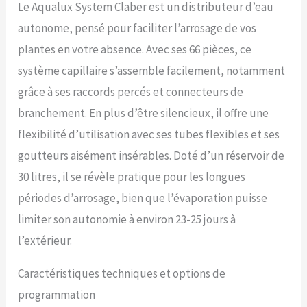
prise USB inclus, ou bien
Le Aqualux System Claber est un distributeur d’eau
par 2 piles rechargeables
autonome, pensé pour faciliter l’arrosage de vos
AA 1.2V NiMH de minimum
2400 mAh (non fournies).
plantes en votre absence. Avec ses 66 pièces, ce
Réservoir d’eau pliable en
système capillaire s’assemble facilement, notamment
PVC très épais d’une
capacité de 30 litres. Fourni
grâce à ses raccords percés et connecteurs de
avec 20 mètres de tuyau
branchement. En plus d’être silencieux, il offre une
capillaire en PVC, 20
goutteurs, 20 pics pour
flexibilité d’utilisation avec ses tubes flexibles et ses
tuyau, 5 raccords à 3 voies
goutteurs aisément insérables. Doté d’un réservoir de
et 6 bouchons de fin de
ligne. Quatre programmes
30 litres, il se révèle pratique pour les longues
différents (7-14-21-28 jours
périodes d’arrosage, bien que l’évaporation puisse
d’autonomie),
limiter son autonomie à environ 23-25 jours à
sélectionnables à l’aide
d’un pratique bouton.
l’extérieur.
Bouton « start » pour
départ immédiat du
Caractéristiques techniques et options de
programme ou retardé
jusqu’à 23 heures.
programmation
L’afficheur LCD rétro-