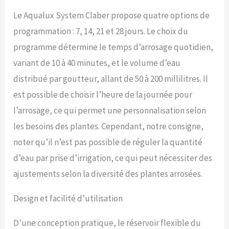
éclairé permet de
Le Aqualux System Claber propose quatre options de
visualiser le programme
programmation : 7, 14, 21 et 28 jours. Le choix du
sélectionné, la durée du
cycle d’arrosage en cours,
programme détermine le temps d’arrosage quotidien,
l’éventuel retard configuré
variant de 10 à 40 minutes, et le volume d’eau
et le temps manquant à
l’arrosage suivant.
distribué par goutteur, allant de 50 à 200 millilitres. Il
est possible de choisir l’heure de la journée pour
l’arrosage, ce qui permet une personnalisation selon
les besoins des plantes. Cependant, notre consigne,
noter qu’il n’est pas possible de réguler la quantité
d’eau par prise d’irrigation, ce qui peut nécessiter des
ajustements selon la diversité des plantes arrosées.
Design et facilité d’utilisation
D’une conception pratique, le réservoir flexible du