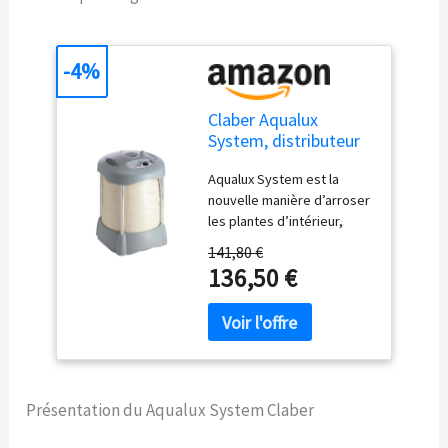
-4%
Claber Aqualux
System, distributeur
d’eau autonome pour
Aqualux System est la
l'arrosage
nouvelle manière d’arroser
les plantes d’intérieur,
même lorsque nous
141,80 €
sommes au travail ou en
136,50 €
vacances. Adapté aussi
bien pour les plantes
d’intérieur que pour les
terrasses et balcons. Le
système peut être
alimenté par courant
Présentation du Aqualux System Claber
électrique moyennant
adaptateur de réseau avec