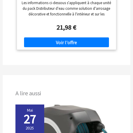
Balcons, 350 ml, Jusqu'à 5 Jours d'Arrosage
Les informations ci-dessous s'appliquent à chaque unité
Continu, 6,4 x 25 cm, Céramique/Plastique,
du pack Distributeur d'eau comme solution d'arrosage
Vert Foncé, 1075380 (Lot de 2)
décorative et fonctionnelle à l'intérieur et sur les
balcons, Approvisionne bien en eau les plantes et les
fleurs pendant une absence ou un voyage Diffusion de
21,98 €
l'eau par de fins pores dans le cône en céramique,
Réservoir de 350 ml pour un arrosage continu jusqu'à 5
jours (selon le type de sol, lumière, humidité, taille du
pot, drainage) Récipient transparent et couvercle à
visser pour un remplissage et un nettoyage aisés,
Plastique résistant aux UV, Pièces en plastique noir
composées à 50% de plastique recyclé
Recommandations : stocker à l'intérieur à des
températures inférieures au gel (0 C), n'utiliser que de
l'eau filtrée et ne pas ajouter d'engrais dans le récipient
Contenu : 1x Fiskars Distributeur d'eau, Urban Plant
A lire aussi
Care, Pour l'intérieur et les balcons, 350 ml, Dimensions
(lxh) : 6,4 x 25 cm, Céramique/plastique, Vert foncé,
1075380
Mai
27
2025