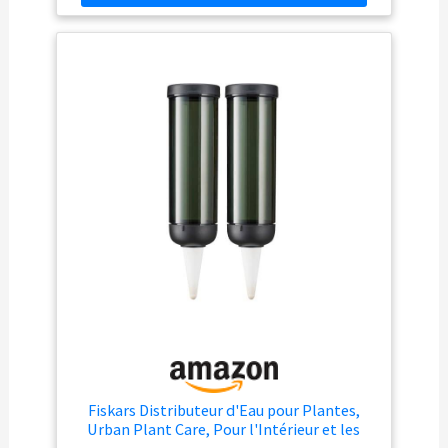
pliable en PVC très épais d’une capacité de 30 litres.
Fourni avec 20 mètres de tuyau capillaire en PVC, 20
goutteurs, 20 pics pour tuyau, 5 raccords à 3 voies et 6
bouchons de fin de ligne. Quatre programmes différents
(7-14-21-28 jours d’autonomie), sélectionnables à l’aide
d’un pratique bouton. Bouton « start » pour départ
immédiat du programme ou retardé jusqu’à 23 heures.
L’afficheur LCD rétro-éclairé permet de visualiser le
programme sélectionné, la durée du cycle d’arrosage
en cours, l’éventuel retard configuré et le temps
manquant à l’arrosage suivant.
Fiskars Distributeur d'Eau pour Plantes,
Urban Plant Care, Pour l'Intérieur et les