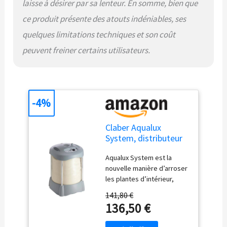
laisse à désirer par sa lenteur. En somme, bien que
ce produit présente des atouts indéniables, ses
quelques limitations techniques et son coût
peuvent freiner certains utilisateurs.
-4%
Claber Aqualux
System, distributeur
d’eau autonome pour
Aqualux System est la
l'arrosage
nouvelle manière d’arroser
les plantes d’intérieur,
même lorsque nous
141,80 €
sommes au travail ou en
136,50 €
vacances. Adapté aussi
bien pour les plantes