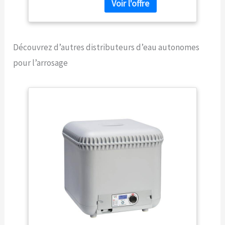
d’intérieur que pour les
terrasses et balcons. Le
système peut être
alimenté par courant
Découvrez d’autres distributeurs d’eau autonomes
électrique moyennant
adaptateur de réseau avec
pour l’arrosage
prise USB inclus, ou bien
par 2 piles rechargeables
AA 1.2V NiMH de minimum
2400 mAh (non fournies).
Réservoir d’eau pliable en
PVC très épais d’une
capacité de 30 litres. Fourni
avec 20 mètres de tuyau
capillaire en PVC, 20
goutteurs, 20 pics pour
tuyau, 5 raccords à 3 voies
et 6 bouchons de fin de
ligne. Quatre programmes
différents (7-14-21-28 jours
d’autonomie),