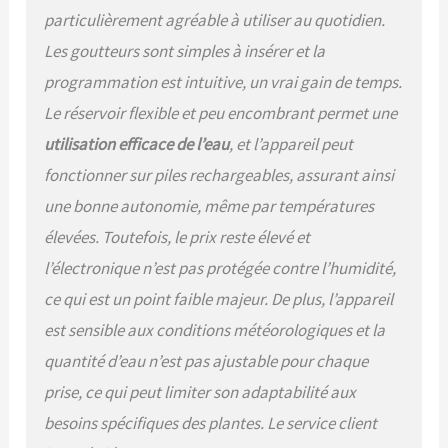
jusqu’à 23 heures.
particulièrement agréable à utiliser au quotidien.
L’afficheur LCD rétro-
Les goutteurs sont simples à insérer et la
éclairé permet de
visualiser le programme
programmation est intuitive, un vrai gain de temps.
sélectionné, la durée du
Le réservoir flexible et peu encombrant permet une
cycle d’arrosage en cours,
l’éventuel retard configuré
utilisation efficace de l’eau
, et l’appareil peut
et le temps manquant à
fonctionner sur piles rechargeables, assurant ainsi
l’arrosage suivant.
une bonne autonomie, même par températures
élevées. Toutefois, le prix reste élevé et
l’électronique n’est pas protégée contre l’humidité,
ce qui est un point faible majeur. De plus, l’appareil
est sensible aux conditions météorologiques et la
quantité d’eau n’est pas ajustable pour chaque
prise, ce qui peut limiter son adaptabilité aux
besoins spécifiques des plantes. Le service client