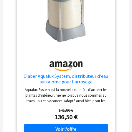
Claber Aqualux System, distributeur d’eau
autonome pour l'arrosage
Aqualux System est la nouvelle manière d’arroser les
plantes d’intérieur, même lorsque nous sommes au
travail ou en vacances. Adapté aussi bien pour les
plantes d’intérieur que pour les terrasses et balcons. Le
141,80 €
système peut être alimenté par courant électrique
136,50 €
moyennant adaptateur de réseau avec prise USB inclus,
ou bien par 2 piles rechargeables AA 1.2V NiMH de
minimum 2400 mAh (non fournies). Réservoir d’eau