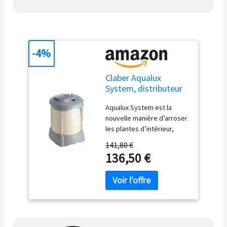
-4%
Claber Aqualux
System, distributeur
d’eau autonome pour
Aqualux System est la
l'arrosage
nouvelle manière d’arroser
les plantes d’intérieur,
même lorsque nous
141,80 €
sommes au travail ou en
136,50 €
vacances. Adapté aussi
bien pour les plantes
d’intérieur que pour les
terrasses et balcons. Le
système peut être
alimenté par courant
électrique moyennant