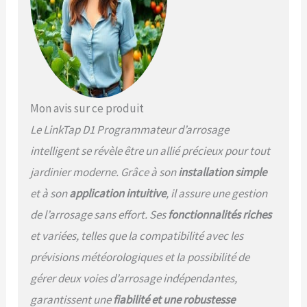
votre système d'arrosage
de jardin avec une
surveillance du débit 24/7.
Recevez des notifications
push instantanées pour les
fuites, les obstructions, les
défaillances de vanne ou
les déconnexions de
Mon avis sur ce produit
l'appareil Minuteur de tuyau
Le LinkTap D1 Programmateur d’arrosage
intelligent pour tous les
niveaux : répond à tous les
intelligent se révèle être un allié précieux pour tout
besoins d'arrosage – des
jardinier moderne. Grâce à son
installation simple
petits jardins aux grandes
pelouses et cours.
et à son
application intuitive
, il assure une gestion
Démarrez/arrêtez
de l’arrosage sans effort. Ses
fonctionnalités riches
instantanément le débit
et variées, telles que la compatibilité avec les
d'eau ou programmez des
programmes multi-cycles
prévisions météorologiques et la possibilité de
par date, durée et volume.
gérer deux voies d’arrosage indépendantes,
Fonctionne avec les
conduites d'égouttement,
garantissent une
fiabilité et une robustesse
les arroseurs et les