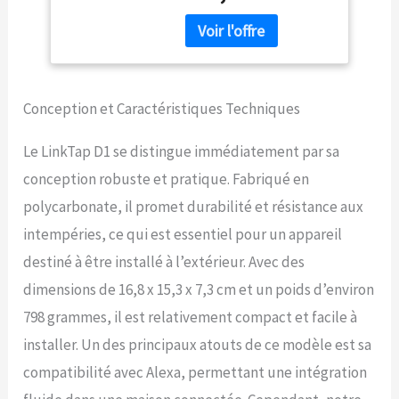
indépendantes avec un
seul appareil, remplaçant
deux minuteries G2S.
Contrôlez votre système
d'irrigation à distance via
Conception et Caractéristiques Techniques
des applications
mobiles/Web, avec des
ajustements automatiques
Le LinkTap D1 se distingue immédiatement par sa
basés sur la météo pour la
conception robuste et pratique. Fabriqué en
conservation de l'eau
Système d'arrosage de
polycarbonate, il promet durabilité et résistance aux
jardin étanche et alertes en
intempéries, ce qui est essentiel pour un appareil
temps réel : Protégez
votre système d'arrosage
destiné à être installé à l’extérieur. Avec des
de jardin avec une
dimensions de 16,8 x 15,3 x 7,3 cm et un poids d’environ
surveillance du débit 24/7.
Recevez des notifications
798 grammes, il est relativement compact et facile à
push instantanées pour les
installer. Un des principaux atouts de ce modèle est sa
fuites, les obstructions, les
défaillances de vanne ou
compatibilité avec Alexa, permettant une intégration
les déconnexions de