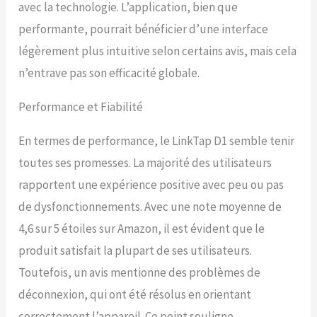
avec la technologie. L’application, bien que
que les minuteries
d'arrosage par Wi-Fi. Pour
performante, pourrait bénéficier d’une interface
les grands jardins ou les
légèrement plus intuitive selon certains avis, mais cela
terrains complexes, le
prolongateur LinkTap
n’entrave pas son efficacité globale.
améliore la couverture,
créant un réseau maillé
Performance et Fiabilité
robuste Installation facile :
la passerelle est câblée à
En termes de performance, le LinkTap D1 semble tenir
votre routeur, assurant une
connexion Internet stable
toutes ses promesses. La majorité des utilisateurs
et sécurisée avec une
rapportent une expérience positive avec peu ou pas
simplicité plug-and-play.
Scanner le code QR du
de dysfonctionnements. Avec une note moyenne de
minuteur d'eau – les
4,6 sur 5 étoiles sur Amazon, il est évident que le
appareils se couplent
automatiquement en
produit satisfait la plupart de ses utilisateurs.
quelques secondes
Toutefois, un avis mentionne des problèmes de
Système d'irrigation
déconnexion, qui ont été résolus en orientant
extensible : connectez
jusqu'à 15 appareils (G1S,
correctement l’appareil. Ce point souligne