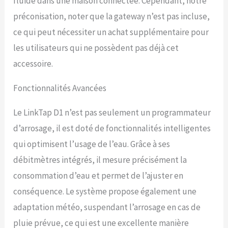
fluide dans une maison connectée. Cependant, notre
l'appareil Minuteur de tuyau
intelligent pour tous les
préconisation, noter que la gateway n’est pas incluse,
niveaux : répond à tous les
ce qui peut nécessiter un achat supplémentaire pour
besoins d'arrosage – des
les utilisateurs qui ne possèdent pas déjà cet
petits jardins aux grandes
pelouses et cours.
accessoire.
Démarrez/arrêtez
instantanément le débit
Fonctionnalités Avancées
d'eau ou programmez des
programmes multi-cycles
par date, durée et volume.
Le LinkTap D1 n’est pas seulement un programmateur
Fonctionne avec les
d’arrosage, il est doté de fonctionnalités intelligentes
conduites d'égouttement,
qui optimisent l’usage de l’eau. Grâce à ses
les arroseurs et les
configurations d'irrigation
débitmètres intégrés, il mesure précisément la
personnalisées Protection
consommation d’eau et permet de l’ajuster en
antigel intelligente : ouvre
automatiquement la valve
conséquence. Le système propose également une
lorsque la température
adaptation météo, suspendant l’arrosage en cas de
descend en dessous d'un
seuil prédéfini, empêchant
pluie prévue, ce qui est une excellente manière