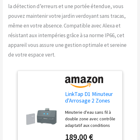
la détection d’erreurs et une portée étendue, vous
pouvez maintenir votre jardin verdoyant sans tracas,
même en votre absence. Compatible avec Alexa et
résistant aux intempéries grâce à sa norme IP66, cet
appareil vous assure une gestion optimale et sereine
de votre espace vert.
LinkTap D1 Minuteur
d'Arrosage 2 Zones
(Nécessite Gateway),
Minuterie d'eau sans fil à
Antigel, IP66
double zone avec contrôle
adaptatif aux conditions
météorologiques : Gérez
189,00 €
deux zones d'arrosage