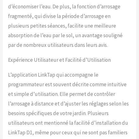
l'accumulation de glace et
d’économiser l’eau. De plus, la fonction d’arrosage
réduisant le risque
d'endommager les tuyaux
fragmenté, qui divise la période d’arrosage en
Entrée en composite de
plusieurs petites séances, facilite une meilleure
qualité aérospatiale : Fibre
à module élevé avec une
absorption de l’eau par le sol, un avantage souligné
résistance rivalisant avec
par de nombreux utilisateurs dans leurs avis.
celle des métaux. 100 %
sans plomb et inoxydable.
Ne se fixe jamais sur les
Expérience Utilisateur et Facilité d’Utilisation
robinets comme l'entrée
en laiton. Les filetages
L’application LinkTap qui accompagne le
auto-adaptatifs assurent
programmateur est souvent décrite comme intuitive
un joint étanche sans fuite
sans ruban en téflon. Conçu
et simple d’utilisation. Elle permet de contrôler
pour une durabilité ultime
l’arrosage à distance et d’ajuster les réglages selon les
Réseau maillé Zigbee
fiable : Utilisant un
besoins spécifiques de votre jardin. Plusieurs
protocole Zigbee
utilisateurs ont mentionné la facilité d’installation du
propriétaire, ce système
offre une couverture sans
LinkTap D1, même pour ceux qui ne sont pas familiers
fil plus large et plus fiable