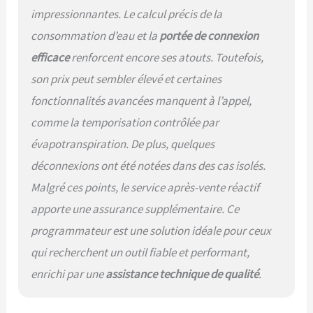
impressionnantes. Le calcul précis de la
configurations d'irrigation
personnalisées Protection
consommation d’eau et la
portée de connexion
antigel intelligente : ouvre
efficace
renforcent encore ses atouts. Toutefois,
automatiquement la valve
lorsque la température
son prix peut sembler élevé et certaines
descend en dessous d'un
fonctionnalités avancées manquent à l’appel,
seuil prédéfini, empêchant
l'accumulation de glace et
comme la temporisation contrôlée par
réduisant le risque
évapotranspiration. De plus, quelques
d'endommager les tuyaux
Entrée en composite de
déconnexions ont été notées dans des cas isolés.
qualité aérospatiale : Fibre
Malgré ces points, le service après-vente réactif
à module élevé avec une
résistance rivalisant avec
apporte une assurance supplémentaire. Ce
celle des métaux. 100 %
programmateur est une solution idéale pour ceux
sans plomb et inoxydable.
Ne se fixe jamais sur les
qui recherchent un outil fiable et performant,
robinets comme l'entrée
enrichi par une
assistance technique de qualité
.
en laiton. Les filetages
auto-adaptatifs assurent
un joint étanche sans fuite