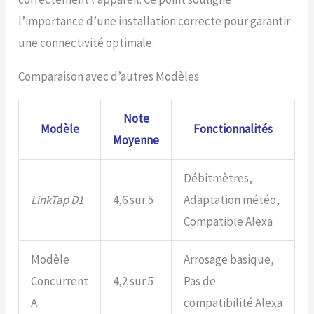
G2S, D1, T1, Q1 et
l’importance d’une installation correcte pour garantir
ValveLinker) par passerelle
et gérez jusqu'à 20
une connectivité optimale.
passerelles par compte
d'utilisateur. Construisez et
Comparaison avec d’autres Modèles
contrôlez facilement un
système d'arrosage
hybride complet grâce à
Note
une interface unifiée
Modèle
Fonctionnalités
Garantie de 2 ans et
Moyenne
fiabilité à long terme :
Conçu pour la durabilité et
Débitmètres,
couvert par une garantie
de 2 ans, le LinkTap D1
LinkTap D1
4,6 sur 5
Adaptation météo,
garantit un arrosage fiable
Compatible Alexa
pour les années à venir
Modèle
Arrosage basique,
Concurrent
4,2 sur 5
Pas de
A
compatibilité Alexa