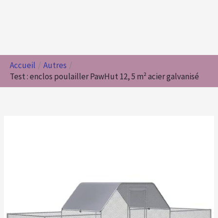
Accueil
Autres
Test : enclos poulailler PawHut 12, 5 m² acier galvanisé