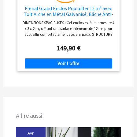
Frenal Grand Enclos Poulailler 12 m² avec
Toit Arche en Métal Galvanisé, Bâche Anti-
UV et Porte Sécurisée – Volière Extérieure et
DIMENSIONS SPACIEUSES : Cet enclos extérieur mesure 4
Parc Grillagé pour Poules, Canards et Petits
x 3 x 2 m, offrant une surface intérieure de 12 m² pour
Animaux – 4 x 3 x 2 m
accueillir confortablement vos animaux. STRUCTURE
ROBUSTE : Fabriqué en tube d'acier galvanisé anti-
rouille et filet PE, garantissant solidité et résistance
149,90 €
durable aux intempéries extérieures. BÂCHE
IMPERMÉABLE INCLUSE : La canopée en PE de 1,95 x 3,4
m protège vos animaux de la pluie et du soleil grâce à
son toit arrondi anti-UV. PORTE VERROUILLABLE :
L'entrée sécurisée avec serrure assure une protection
optimale de vos animaux contre les prédateurs en
toutes circonstances. POLYVALENT : Idéal pour poules,
canards, lapins, pigeons et petits animaux, cet enclos
grillagé s'adapte à tout usage en extérieur.
A lire aussi
Avr