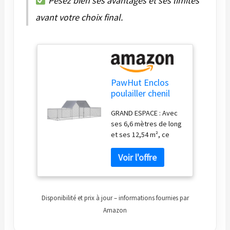
Pesez bien ses avantages et ses limites
avant votre choix final.
PawHut Enclos
poulailler chenil
volière extérieur
GRAND ESPACE : Avec
12,5 m² pour 12 à
ses 6,6 mètres de long
15 Poules - Parc
et ses 12,54 m², ce
grillagé 6,6 x 1,9 x
poulailler en métal
1,95 m - Espace
offre beaucoup
Couvert - Acier
d'espace pour se
galvanisé
promener et
suffisamment d'espace
Disponibilité et prix à jour – informations fournies par
pour élever 12 à 15
poules. Il peut être
Amazon
combiné avec un