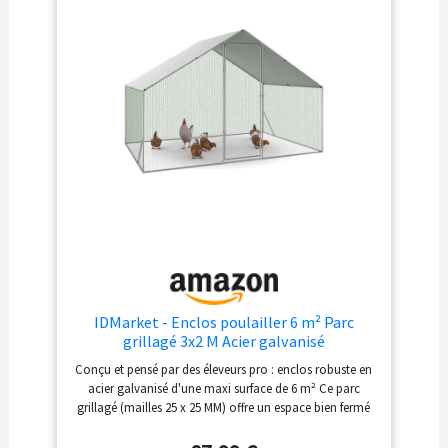
devient un jeu d'enfant
! SPÉCIFICATIONS DU
CHENIL POUR POULE
EXTÉRIEUR :
Dimensions totales :
660l x 190P x 195H cm ;
- Dim. de la bâche :
350L x 190l cm ; - Dim.
de la porte : 60l x 165H
cm - Assemblage
requis. Convient pour
12 à 15 poules.
IDMarket - Enclos poulailler 6 m² Parc
grillagé 3x2 M Acier galvanisé
Conçu et pensé par des éleveurs pro : enclos robuste en
acier galvanisé d'une maxi surface de 6 m² Ce parc
grillagé (mailles 25 x 25 MM) offre un espace bien fermé
pour protéger vos volailles Pratique avec sa porte à
fermeture par loquet, c'est l'habitat idéal pour 3 à 4