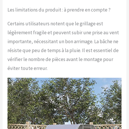
nettoyer l'enclos devient
un jeu d'enfant !
Les limitations du produit : à prendre en compte ?
SPÉCIFICATIONS DU
CHENIL POUR POULE
Certains utilisateurs notent que le grillage est
EXTÉRIEUR : Dimensions
légèrement fragile et peuvent subir une prise au vent
totales : 660l x 190P x
195H cm ; - Dim. de la
importante, nécessitant un bon arrimage. La bâche ne
bâche : 350L x 190l cm ; -
résiste que peu de temps à la pluie. Il est essentiel de
Dim. de la porte : 60l x
165H cm - Assemblage
vérifier le nombre de pièces avant le montage pour
requis. Convient pour 12
éviter toute erreur.
à 15 poules.