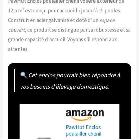
PawHut Enclos poulailler chenil volière extérieur
de
12,5 m² est conçu pour accueillir jusqu’à 15 poules.
Construit en acier galvanisé et doté d’un
espace
couvert
, ce produit se distingue par sa robustesse et sa
grande capacité d’accueil. Voyons s’il répond aux
attentes.
Cet enclos pourrait bien répondre à
vos besoins d’élevage domestique.
PawHut Enclos
poulailler chenil