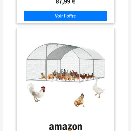
87,99 €
poules ! Équipé d'une bâche de toit waterproof et anti-
UV, cette volière offre une partie ombragée optimale
Diamètre des tubes de la structure : 19 mm. Longueur 3
x largeur 2 x hauteur 2 m