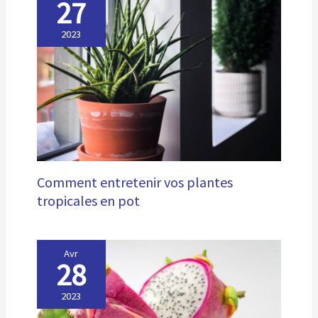
27
2023
Comment entretenir vos plantes
tropicales en pot
Avr
28
2023