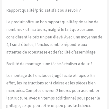
sécurité de vos poules.
POULAILLER CHENIL AVEC
Rapport qualité/prix : satisfait ou à revoir ?
ESPACE COUVERT : Enclos
pour poules avec espace
Le produit offre un bon rapport qualité/prix selon de
couvert d'une bâche en
Oxford haute densité
nombreux utilisateurs, malgré le fait que certains
210D (bâche
considèrent le prix un peu élevé. Avec une moyenne de
imperméable & anti-UV
4,1 sur 5 étoiles, l’enclos semble répondre aux
fournie avec cordons de
maintien à la structure).
attentes de robustesse et de facilité d’assemblage.
Vos animaux seront
protégés non seulement
Facilité de montage : une tâche à réaliser à deux ?
de la pluie, mais
également du soleil de
l'été. PORTE
Le montage de l’enclos est jugé facile et rapide. En
VERROUILLABLE: Profitez
effet, les instructions sont claires et les pièces bien
d'un accès facile avec la
marquées. Comptez environ 2 heures pour assembler
porte en acier galvanisé
verrouillable pour plus de
la structure, avec un temps additionnel pour poser le
sécurité. Nourrir vos
grillage, ce qui peut être un peu plus fastidieux.
amis à plumes et