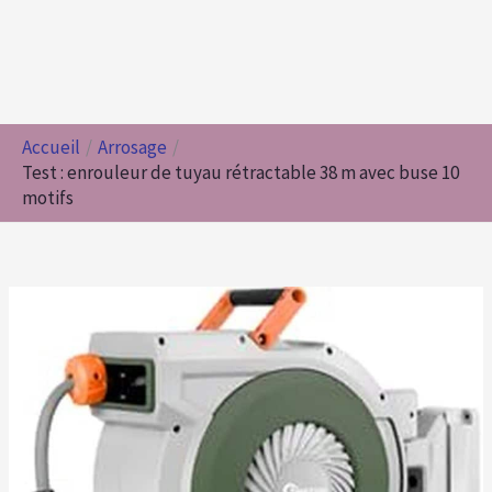
Accueil
Arrosage
Test : enrouleur de tuyau rétractable 38 m avec buse 10
motifs