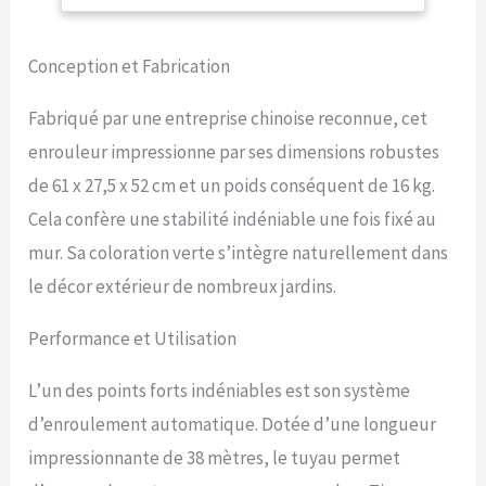
automatique
utiliser, et peut également
fournir un stockage
Conception et Fabrication
efficace. Support rotatif et
verrouillage de longueur
arbitraire : le dévidoir mural
Fabriqué par une entreprise chinoise reconnue, cet
peut atteindre 180 degrés
enrouleur impressionne par ses dimensions robustes
de rotation pour répondre
à votre arrosage
de 61 x 27,5 x 52 cm et un poids conséquent de 16 kg.
multidirectionnel. Le tuyau
Cela confère une stabilité indéniable une fois fixé au
peut être verrouillé à
n'importe quelle longueur
mur. Sa coloration verte s’intègre naturellement dans
souhaitée, et il suffit de
le décor extérieur de nombreux jardins.
tirer doucement le tuyau
vers l'extérieur pour
Performance et Utilisation
activer le système de
récupération automatique.
Coque et tuyau durables :
L’un des points forts indéniables est son système
fabriqué en polypropylène
d’enroulement automatique. Dotée d’une longueur
durable, la coque robuste
de notre tuyau rétractable
impressionnante de 38 mètres, le tuyau permet
est à la fois solide et