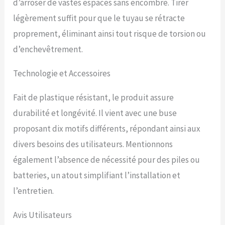
d’arroser de vastes espaces sans encombre. Tirer
légère, ce qui peut
protéger le tuyau et
légèrement suffit pour que le tuyau se rétracte
prolonger la durée de vie
proprement, éliminant ainsi tout risque de torsion ou
du tuyau et le tuyau
hybride est flexible et
d’enchevêtrement.
résistant à l'usure dans
toutes les conditions
Technologie et Accessoires
météorologiques. Buse
multi-mode : 10 modes de
Fait de plastique résistant, le produit assure
buse différents sont
fournis, vous permettant
durabilité et longévité. Il vient avec une buse
de choisir la buse parfaite
proposant dix motifs différents, répondant ainsi aux
en fonction des besoins
spécifiques, tels que
divers besoins des utilisateurs. Mentionnons
l'arrosage des fleurs, le
également l’absence de nécessité pour des piles ou
lavage des voitures et le
nettoyage des sols.
batteries, un atout simplifiant l’installation et
Garantie de deux ans et
l’entretien.
assistance technique :
nous fournissons un
Avis Utilisateurs
service client complet pour