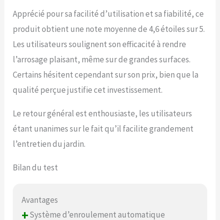
les clients qui achètent
Bietor. Vous pouvez
Apprécié pour sa facilité d’utilisation et sa fiabilité, ce
profiter de jusqu'à deux
produit obtient une note moyenne de 4,6 étoiles sur 5.
ans de support après-
vente et de support
Les utilisateurs soulignent son efficacité à rendre
technique à vie, veuillez
l’arrosage plaisant, même sur de grandes surfaces.
nous contacter pour des
Certains hésitent cependant sur son prix, bien que la
solutions opportunes.
qualité perçue justifie cet investissement.
Le retour général est enthousiaste, les utilisateurs
étant unanimes sur le fait qu’il facilite grandement
l’entretien du jardin.
Bilan du test
Avantages
+
Système d’enroulement automatique