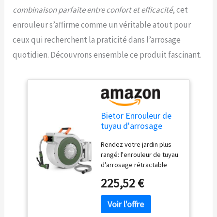
combinaison parfaite entre confort et efficacité
, cet
enrouleur s’affirme comme un véritable atout pour
ceux qui recherchent la praticité dans l’arrosage
quotidien. Découvrons ensemble ce produit fascinant.
Bietor Enrouleur de
tuyau d'arrosage
rétractable 38 m + 2
Rendez votre jardin plus
m, enrouleur de tuyau
rangé: l'enrouleur de tuyau
mural, enrouleur de
d'arrosage rétractable
tuyau robuste avec
peut automatiquement
buse de tuyau à 10
225,52 €
rétracter le tuyau, assurant
motifs, verrouillage
que le tuyau reste sans
automatique et
nœuds et sans nœuds, ce
remontage
qui est simple et pratique à