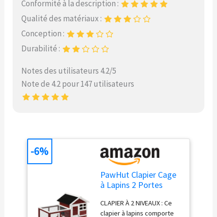
Conformité à la description :
Qualité des matériaux :
Conception :
Durabilité :
Notes des utilisateurs 4.2/5
Note de 4.2 pour 147 utilisateurs
-6%
PawHut Clapier Cage
à Lapins 2 Portes
123,5Lx62,6lx92,5Hcm
CLAPIER À 2 NIVEAUX : Ce
Rouge Brique
clapier à lapins comporte