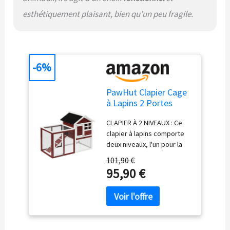
esthétiquement plaisant, bien qu’un peu fragile.
-6%
PawHut Clapier Cage
à Lapins 2 Portes
123,5Lx62,6lx92,5Hcm
CLAPIER À 2 NIVEAUX : Ce
Rouge Brique
clapier à lapins comporte
deux niveaux, l'un pour la
niche principal et l'autre
101,90 €
pour la zone d'activité,
95,90 €
offrant de la place pour
garder plus d'un lapin ou
animal similaire
CONSTRUCTION SOLIDE :
Enclos pour animaux