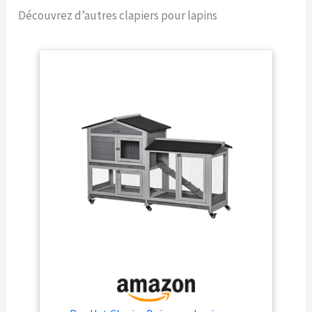
fabriqué à partir de bois de
Découvrez d’autres clapiers pour lapins
sapin à 100 %, forme une
structure solide pour une
utilisation quotidienne.
L'échelle est incluse pour
un accès facile à la zone
supérieure et inférieure
FACILE D'ACCÈS : Entrée
facile avec ouverture par le
haut, portes avec loquet. Il
existe de nombreuses
façons d'accéder à votre
nouvelle villa pour lapin
ainsi que des fenêtres en
filet qui assurent une
bonne ventilation
NETTOYAGE FACILE : Avec
un plateau coulissant, le
travail de nettoyage de
cette cage à lapin est
incroyablement facile et
intuitif SPÉCIFICATIONS :