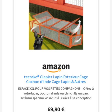
maison principale. Le travail de nettoyage sera
beaucoup plus facile. SPÉCIFICATIONS : Dim. totales :
157,4l x 53P x 99,5H cm ; - Dim. niche : 74l x 45,5P x 51H
cm; Dim. aire de course principale : 72l x 45,5P x 35H
cm; - Dim. plateau coulissant : 70l x 43P cm
tectake® Clapier Lapin Exterieur Cage
Cochon d'Inde Cage Lapin & Autres
rongeurs 181 x 90 x 48 cm en Bois
ESPACE XXL POUR VOS PETITS COMPAGNONS – Offrez à
imperméable avec Parc XXL Sol sans Fond 2
votre lapin, cochon d'inde ou chinchilla un parc
Portes verrouillables & Toit ouvrant
extérieur spacieux et sécurisé ! Grâce à sa conception
sans fond, vos animaux peuvent brouter librement tout
en profitant d’un habitat naturel. Idéal comme enclos
69,90 €