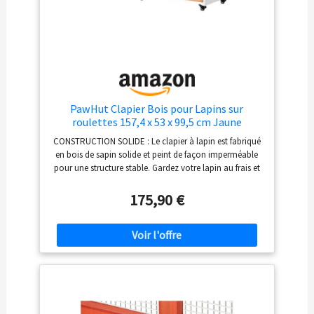
PawHut Clapier Bois pour Lapins sur
roulettes 157,4 x 53 x 99,5 cm Jaune
CONSTRUCTION SOLIDE : Le clapier à lapin est fabriqué
en bois de sapin solide et peint de façon imperméable
pour une structure stable. Gardez votre lapin au frais et
au sec grâce au toit de protection contre le soleil, la
pluie et la neige. CAGE MOBILE : La cage à lapins est
175,90 €
équipée de roues. Vous pouvez la déplacer facilement
sans faire d'effort. 2 d'entre elles peuvent être
verrouillées pour l'arrêter de manière stable. ACCÈS
FACILE : Cette cage à lapin comprend plusieurs portes et
une rampe supplémentaire pour que votre lapin puisse
entrer et sortir facilement. Il sera également plus
pratique pour vous de vous occuper d'eux. FACILE À
NETTOYER : Il y a un plateau coulissant intégré sous la