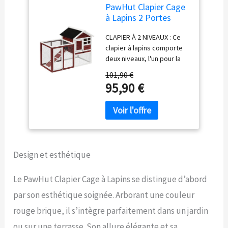
PawHut Clapier Cage
à Lapins 2 Portes
123,5Lx62,6lx92,5Hcm
CLAPIER À 2 NIVEAUX : Ce
Rouge Brique
clapier à lapins comporte
deux niveaux, l'un pour la
niche principal et l'autre
101,90 €
pour la zone d'activité,
95,90 €
offrant de la place pour
garder plus d'un lapin ou
animal similaire
CONSTRUCTION SOLIDE :
Enclos pour animaux
fabriqué à partir de bois de
Design et esthétique
sapin à 100 %, forme une
structure solide pour une
utilisation quotidienne.
Le PawHut Clapier Cage à Lapins se distingue d’abord
L'échelle est incluse pour
par son esthétique soignée. Arborant une couleur
un accès facile à la zone
supérieure et inférieure
rouge brique, il s’intègre parfaitement dans un jardin
FACILE D'ACCÈS : Entrée
ou sur une terrasse. Son allure élégante et sa