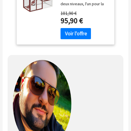
deux niveaux, l'un pour la
niche principal et l'autre
101,90 €
pour la zone d'activité,
95,90 €
offrant de la place pour
garder plus d'un lapin ou
animal similaire
CONSTRUCTION SOLIDE :
Enclos pour animaux
fabriqué à partir de bois de
sapin à 100 %, forme une
structure solide pour une
utilisation quotidienne.
L'échelle est incluse pour
un accès facile à la zone
supérieure et inférieure
FACILE D'ACCÈS : Entrée
facile avec ouverture par le
haut, portes avec loquet. Il
existe de nombreuses
façons d'accéder à votre
nouvelle villa pour lapin