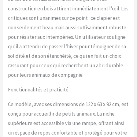
facile avec ouverture par le
haut, portes avec loquet. Il
construction en bois attirent immédiatement l’œil. Les
existe de nombreuses
critiques sont unanimes sur ce point : ce clapier est
façons d'accéder à votre
nouvelle villa pour lapin
non seulement beau mais aussi suffisamment robuste
ainsi que des fenêtres en
pour résister aux intempéries. Un utilisateur souligne
filet qui assurent une
bonne ventilation
qu’il a attendu de passer l’hiver pour témoigner de sa
NETTOYAGE FACILE : Avec
solidité et de son étanchéité, ce qui en fait un choix
un plateau coulissant, le
rassurant pour ceux qui recherchent un abri durable
travail de nettoyage de
cette cage à lapin est
pour leurs animaux de compagnie.
incroyablement facile et
intuitif SPÉCIFICATIONS :
Fonctionnalités et praticité
Dimensions totales : 123,5L
x 62,6l x 92,5H cm.
Assemblage requis. NOTE :
Ce modèle, avec ses dimensions de 122 x 63 x 92 cm, est
L'acheteur doit déterminer
conçu pour accueillir de petits animaux. La niche
le nombre d'animaux de
supérieure est accessible via une rampe, offrant ainsi
compagnie qui entreront
dans le clapier, en fonction
un espace de repos confortable et protégé pour votre
de la race et de la taille