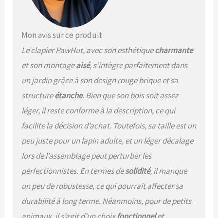
ainsi que des fenêtres en
filet qui assurent une
bonne ventilation
NETTOYAGE FACILE : Avec
Mon avis sur ce produit
un plateau coulissant, le
Le clapier PawHut, avec son esthétique
charmante
travail de nettoyage de
cette cage à lapin est
et son montage
aisé
, s’intègre parfaitement dans
incroyablement facile et
un jardin grâce à son design rouge brique et sa
intuitif SPÉCIFICATIONS :
structure
étanche
. Bien que son bois soit assez
Dimensions totales : 123,5L
x 62,6l x 92,5H cm.
léger, il reste conforme à la description, ce qui
Assemblage requis. NOTE :
facilite la décision d’achat. Toutefois, sa taille est un
L'acheteur doit déterminer
le nombre d'animaux de
peu juste pour un lapin adulte, et un léger décalage
compagnie qui entreront
lors de l’assemblage peut perturber les
dans le clapier, en fonction
de la race et de la taille
perfectionnistes. En termes de
solidité
, il manque
un peu de robustesse, ce qui pourrait affecter sa
durabilité à long terme. Néanmoins, pour de petits
animaux, il s’agit d’un choix
fonctionnel
et