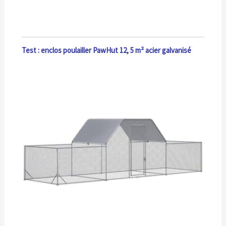
Test : enclos poulailler PawHut 12, 5 m² acier galvanisé