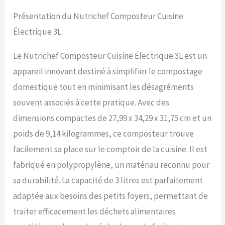
design garantit la
Présentation du Nutrichef Composteur Cuisine
conversion des déchets de
cuisine en matière de pré-
Électrique 3L
compost précieuse.
SYSTÈME DE FILTRATION
Le Nutrichef Composteur Cuisine Électrique 3L est un
RÉDUCTEUR D'ODEURS :
Profitez de notre
appareil innovant destiné à simplifier le compostage
fonctionnement sans
domestique tout en minimisant les désagréments
tracas et pratique grâce au
système de filtration
souvent associés à cette pratique. Avec des
avancé réduisant les
dimensions compactes de 27,99 x 34,29 x 31,75 cm et un
odeurs. Bénéficiez d'un
environnement de cuisine
poids de 9,14 kilogrammes, ce composteur trouve
agréable à chaque
facilement sa place sur le comptoir de la cuisine. Il est
utilisation, rendant
l'élimination des déchets
fabriqué en polypropylène, un matériau reconnu pour
de compost cuisine simple
sa durabilité. La capacité de 3 litres est parfaitement
et plaisante. DESIGN
CONVIVIAL : Simplifiez
adaptée aux besoins des petits foyers, permettant de
votre routine de gestion
traiter efficacement les déchets alimentaires
des déchets avec notre