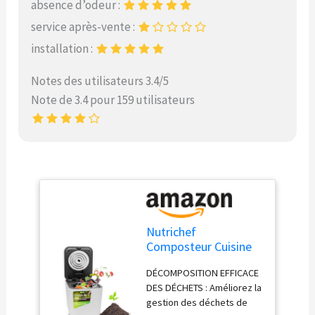
absence d’odeur :
service après-vente :
installation :
Notes des utilisateurs 3.4/5
Note de 3.4 pour 159 utilisateurs
Nutrichef
Composteur Cuisine
Électrique 3L –
DÉCOMPOSITION EFFICACE
Poubelle Compost
DES DÉCHETS : Améliorez la
Cuisine Automatique
gestion des déchets de
de Comptoir -