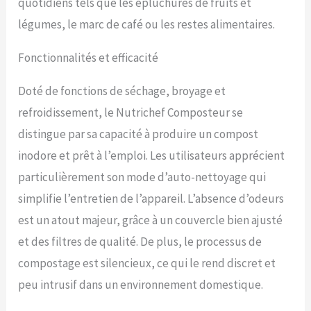
quotidiens tels que les épluchures de fruits et
Design Compact et Idéal.
Parfaite pour les petites
légumes, le marc de café ou les restes alimentaires.
cuisines ou les
appartements, la poubelle
Fonctionnalités et efficacité
compost offre une facilité
d'utilisation et intègre des
mécanismes de sécurité.
Doté de fonctions de séchage, broyage et
MATÉRIAUX : Faites un choix
refroidissement, le Nutrichef Composteur se
conscient avec notre
distingue par sa capacité à produire un compost
Composteur de cuisine
Alimentaires, fabriqué en
inodore et prêt à l’emploi. Les utilisateurs apprécient
plastique PP et ABS de
particulièrement son mode d’auto-nettoyage qui
haute qualité. Cette
solution durable garantit
simplifie l’entretien de l’appareil. L’absence d’odeurs
une option lavable au lave-
est un atout majeur, grâce à un couvercle bien ajusté
vaisselle, en faisant un
ajout responsable à votre
et des filtres de qualité. De plus, le processus de
cuisine. SOLUTION
compostage est silencieux, ce qui le rend discret et
POLYVALENTE POUR LES
DÉCHETS DE CUISINE :
peu intrusif dans un environnement domestique.
Notre poubelle cuisine
compost traite divers