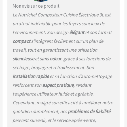
de compost cuisine simple
Mon avis sur ce produit
et plaisante. DESIGN
Le Nutrichef Composteur Cuisine Électrique 3L est
CONVIVIAL : Simplifiez
votre routine de gestion
un atout indéniable pour les foyers soucieux de
des déchets avec notre
l’environnement. Son design
élégant
et son format
Design Compact et Idéal.
Parfaite pour les petites
compact
s’intègrent facilement sur un plan de
cuisines ou les
travail, tout en garantissant une utilisation
appartements, la poubelle
silencieuse
et
sans odeur
, grâce à ses fonctions de
compost offre une facilité
d'utilisation et intègre des
séchage, broyage et refroidissement. Son
mécanismes de sécurité.
installation rapide
et sa fonction d’auto-nettoyage
MATÉRIAUX : Faites un choix
conscient avec notre
renforcent son
aspect pratique
, rendant
Composteur de cuisine
l’expérience utilisateur fluide et agréable.
Alimentaires, fabriqué en
plastique PP et ABS de
Cependant, malgré son efficacité à améliorer notre
haute qualité. Cette
quotidien durablement, des
problèmes de fiabilité
solution durable garantit
une option lavable au lave-
peuvent survenir, et le service après-vente,
vaisselle, en faisant un