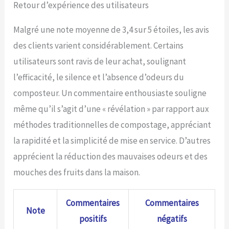
Retour d’expérience des utilisateurs
déchets, des fruits aux
marc de café. Avec un
Malgré une note moyenne de 3,4 sur 5 étoiles, les avis
fonctionnement silencieux
et une gamme de
des clients varient considérablement. Certains
réglages, la gestion des
utilisateurs sont ravis de leur achat, soulignant
déchets est pratique et
durable. Optez pour notre
l’efficacité, le silence et l’absence d’odeurs du
bac compost cuisine
composteur. Un commentaire enthousiaste souligne
alimentaires efficace et
conviviale.
même qu’il s’agit d’une « révélation » par rapport aux
méthodes traditionnelles de compostage, appréciant
la rapidité et la simplicité de mise en service. D’autres
apprécient la réduction des mauvaises odeurs et des
mouches des fruits dans la maison.
Commentaires
Commentaires
Note
positifs
négatifs