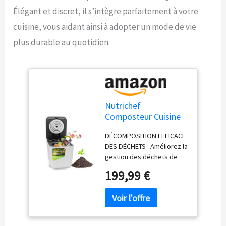
Élégant et discret, il s’intègre parfaitement à votre
cuisine, vous aidant ainsi à adopter un mode de vie
plus durable au quotidien.
Nutrichef
Composteur Cuisine
Électrique 3L –
DÉCOMPOSITION EFFICACE
Poubelle Compost
DES DÉCHETS : Améliorez la
Cuisine Automatique
gestion des déchets de
de Comptoir -
votre cuisine avec notre
Fonctions de
199,99 €
bac a composte cuisine,
Séchage, Broyage et
dotée de fonctions
Refroidissement -
avancées de Séchage,
sans Odeur, Blanc
Broyage et
Refroidissement. Ce