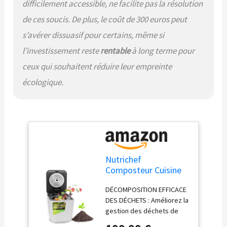
difficilement accessible, ne facilite pas la résolution
ajout responsable à votre
cuisine. SOLUTION
de ces soucis. De plus, le coût de 300 euros peut
POLYVALENTE POUR LES
s’avérer dissuasif pour certains, même si
DÉCHETS DE CUISINE :
Notre poubelle cuisine
l’investissement reste
rentable
à long terme pour
compost traite divers
ceux qui souhaitent réduire leur empreinte
déchets, des fruits aux
marc de café. Avec un
écologique.
fonctionnement silencieux
et une gamme de
réglages, la gestion des
déchets est pratique et
durable. Optez pour notre
bac compost cuisine
alimentaires efficace et
Nutrichef
conviviale.
Composteur Cuisine
Électrique 3L –
DÉCOMPOSITION EFFICACE
Poubelle Compost
DES DÉCHETS : Améliorez la
Cuisine Automatique
gestion des déchets de
de Comptoir -
votre cuisine avec notre
Fonctions de