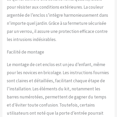
animaux extérieur conçu
pour résister aux conditions extérieures. La couleur
pour un usage toute saison
[Espace généreux] – Avec
argentée de l’enclos s’intègre harmonieusement dans
ses dimensions de 2 x 3 x 2
n’importe quel jardin. Grâce à sa fermeture sécurisée
m, l’enclos offre une
surface spacieuse pour le
par un verrou, il assure une protection efficace contre
mouvement et l exploration
les intrusions indésirables.
de vos compagnons. Il
convient parfaitement
Facilité de montage
comme cage lapin
extérieur, cage à lièvre ou
volière, favorisant le bien-
Le montage de cet enclos est un jeu d’enfant, même
être et la liberté des
pour les novices en bricolage. Les instructions fournies
animaux en toute sécurité
[Utilisation polyvalente] –
sont claires et détaillées, facilitant chaque étape de
Cet enclos animaux
l’installation. Les éléments du kit, notamment les
extérieur peut être utilisé
barres numérotées, permettent de gagner du temps
comme cage cochon
d’Inde extérieur, cage pour
et d’éviter toute confusion. Toutefois, certains
chien extérieur, cage
utilisateurs ont noté que la porte d’entrée pourrait
tortue extérieur, poulailler