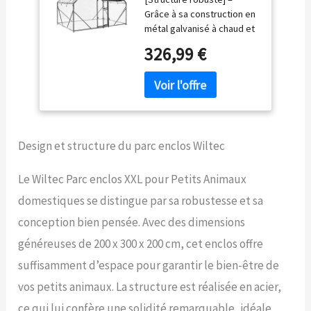
domestiques – 2 x 3 x
Grâce à sa construction en
2 m – en Acier –
métal galvanisé à chaud et
Clôture verrouillable
à son grillage à poulets
avec Toit grillagé à
326,99 €
revêtu de PVC, cet enclos
pignon et Bâche –
extérieur de la marque
Cage Lapin Clapier
Wiltec offre une stabilité et
Hamster Cochon
une sécurité optimales
d'Inde Tortue
pour les animaux de
Rongeur
compagnie, qu’il s’agisse
Design et structure du parc enclos Wiltec
de lapins, cochons d’Inde,
tortues ou volailles
[Protection solaire] –
Le Wiltec Parc enclos XXL pour Petits Animaux
L’auvent intégré,
domestiques se distingue par sa robustesse et sa
imperméable et résistant
aux UV, permet aux animaux
conception bien pensée. Avec des dimensions
de se reposer à l’ombre
généreuses de 200 x 300 x 200 cm, cet enclos offre
tout en étant protégés de
la pluie ou du soleil, ce qui
suffisamment d’espace pour garantir le bien-être de
garantit un habitat
vos petits animaux. La structure est réalisée en acier,
confortable et bien
tempéré dans cet enclos
ce qui lui confère une solidité remarquable, idéale