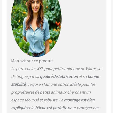
imperméable et résistant
aux UV, permet aux animaux
de se reposer à l’ombre
tout en étant protégés de
la pluie ou du soleil, ce qui
garantit un habitat
confortable et bien
tempéré dans cet enclos
animaux extérieur conçu
pour un usage toute saison
[Espace généreux] – Avec
ses dimensions de 2 x 3 x 2
Mon avis sur ce produit
m, l’enclos offre une
Le parc enclos XXL pour petits animaux de Wiltec se
surface spacieuse pour le
mouvement et l exploration
distingue par sa
qualité de fabrication
et sa
bonne
de vos compagnons. Il
stabilité
, ce qui en fait une option idéale pour les
convient parfaitement
comme cage lapin
propriétaires de petits animaux cherchant un
extérieur, cage à lièvre ou
espace sécurisé et robuste. Le
montage est bien
volière, favorisant le bien-
expliqué
et la
bâche est parfaite
pour protéger nos
être et la liberté des
animaux en toute sécurité