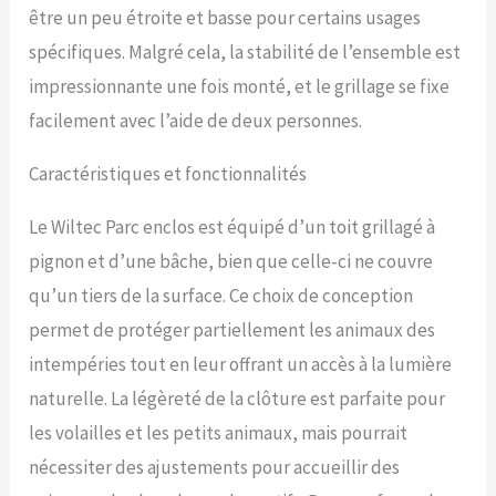
ou volière. Il s’adapte à de
être un peu étroite et basse pour certains usages
nombreuses espèces
spécifiques. Malgré cela, la stabilité de l’ensemble est
animales et répond aux
exigences des éleveurs
impressionnante une fois monté, et le grillage se fixe
comme des particuliers
facilement avec l’aide de deux personnes.
[Montage simplifié] – Le
système de montage
intuitif et sans outils rend
Caractéristiques et fonctionnalités
l’installation rapide et
facile. La serrure
Le Wiltec Parc enclos est équipé d’un toit grillagé à
verrouillable renforce la
pignon et d’une bâche, bien que celle-ci ne couvre
sécurité et évite les
ouvertures accidentelles,
qu’un tiers de la surface. Ce choix de conception
ce qui fait de cet enclos un
permet de protéger partiellement les animaux des
choix idéal pour garantir le
bien-être et la protection
intempéries tout en leur offrant un accès à la lumière
de vos animaux
naturelle. La légèreté de la clôture est parfaite pour
les volailles et les petits animaux, mais pourrait
nécessiter des ajustements pour accueillir des