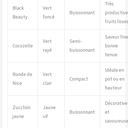
Très
Black
Vert
Buissonnant
productive
Beauty
foncé
fruits lisse
Saveur fine
Vert
Semi-
Cocozelle
bonne
rayé
buissonnant
tenue
Idéale en
Ronde de
Vert
Compact
pot ou en
Nice
clair
hauteur
Décorative
Zucchini
Jaune
Buissonnant
et
jaune
vif
savoureus