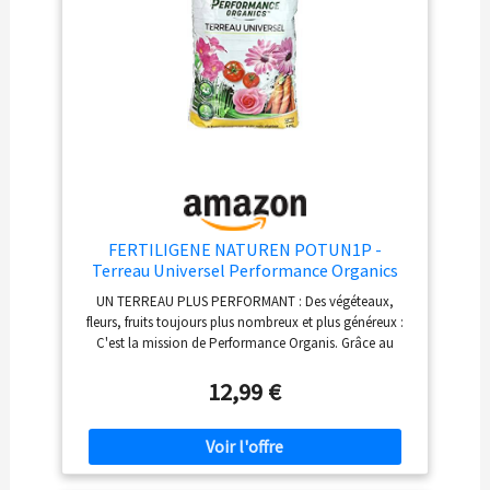
fréquence d’arrosage.
100% SATISFAIT OU
REMBOURSÉ : La Plaine Chassart est une entreprise qui
se soucie de la satisfaction de ses clients. Si un de nos
produits ne vous satisfaisait pas, merci de contacter
notre SAV. Réponse en moins de 24H !
FERTILIGENE NATUREN POTUN1P -
Terreau Universel Performance Organics
UAB 10 L - pour 2 Fois Plus de Fleurs et
UN TERREAU PLUS PERFORMANT : Des végéteaux,
récoltes - Nourrit Les Cultures Pendant 3
fleurs, fruits toujours plus nombreux et plus généreux :
Mois - Enrichi en Engrais - Fabriqué en
C'est la mission de Performance Organis. Grâce au
France
mélange riche et puissant des ingrédients, enrichi en
engrais d'origine végétale, le terreau universel
12,99 €
Performance Organics Fertiligène est adapté aux besoin
des plantes (sauf plantes de terres de bruyères ou à
besoins particuliers), fruits et légumes en carré potager
ou en pleine terre pour des résultats prouvés. UN MIX
PARFAIT : La tourbe retient l'eau, fixe et restitue les