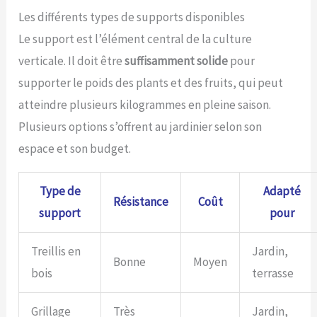
réduisant la fréquence des achats de terreau et
Les différents types de supports disponibles
simplifiant la gestion de vos espaces verts.
ENGAGEMENT 100% SATISFAIT OU REMBOURSÉ: La
Le support est l’élément central de la culture
Plaine Chassart s’engage à vous offrir le meilleur. Si
vous n’êtes pas totalement satisfait, notre service client
verticale. Il doit être
suffisamment solide
pour
réactif est à votre disposition pour une résolution
supporter le poids des plants et des fruits, qui peut
rapide.
atteindre plusieurs kilogrammes en pleine saison.
Plusieurs options s’offrent au jardinier selon son
espace et son budget.
Type de
Adapté
Résistance
Coût
support
pour
Treillis en
Jardin,
Bonne
Moyen
bois
terrasse
Grillage
Très
Jardin,