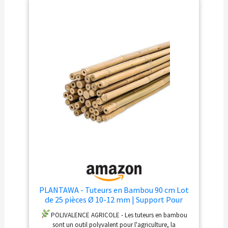
100l x 180H cm.
PLANTAWA - Tuteurs en Bambou 90 cm Lot
de 25 pièces Ø 10-12 mm | Support Pour
Plantes, Légumes, Tomates et Plants de
POLIVALENCE AGRICOLE - Les tuteurs en bambou
Tomates | Tuteur Pour Plante Faciles à
sont un outil polyvalent pour l'agriculture, la