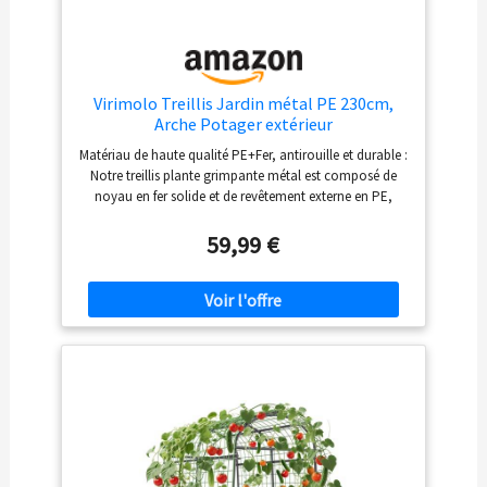
Virimolo Treillis Jardin métal PE 230cm,
Arche Potager extérieur
Matériau de haute qualité PE+Fer, antirouille et durable :
Notre treillis plante grimpante métal est composé de
noyau en fer solide et de revêtement externe en PE,
isolant l'air et l'humidité pour empêcher l'oxydation et
la rouille. Résistant aux intempéries, à la chaleur et aux
59,99 €
UV, il reste inoxydable et ne se décolore pas, offrant une
longue durée de vie pour votre jardin extérieur.
Conception à clip en croix, stable et solide : Équipé de
clips en croix métalliques renforcés, le treillis de jardin
pour plantes grimpantes assure une connexion ferme
entre les tubes, évitant le déplacement ou
l'effondrement sous le poids des plantes grimpantes.
Associé aux tubes transversaux 9/7 épais, la structure est
plus robuste et résiste aux vents forts. Arche potager
spacieux, optimiser l'espace vertical : Avec une taille de
115*183*230 cm, cet arche potager offre un espace
suffisant pour la croissance des plantes grimpantes,