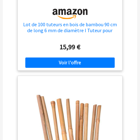
Lot de 100 tuteurs en bois de bambou 90 cm
de long 6 mm de diamètre I Tuteur pour
plantes I Tuteurs en bambou comme
support pour plantes et tuteurs, tiges pour
15,99 €
fleurs, tomates