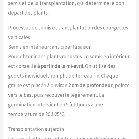
semis et de la transplantation, qui détermine le bon
traité, les tiges sont respectueuses de l'environnement et
biodégradables. Un choix durable pour tout jardinier
départ des plants.
qui apprécie les matériaux naturels. Tailles flexibles :
choisissez la longueur appropriée pour vos besoins :
Processus de semis et transplantation des courgettes
105 cm, 120 cm ou 150 cm. Les bâtons de bambou sont
polyvalents et offrent le soutien idéal pour les plantes de
verticales
toutes tailles !
Semis en intérieur : anticiper la saison
Pour obtenir des plants robustes, le semis en intérieur
est conseillé
à partir de la mi-avril
. On utilise des
godets individuels remplis de terreau fin. Chaque
graine est placée à environ
2 cm de profondeur
, pointe
vers le bas, puis recouverte légèrement. La
germination intervient en 5 à 10 jours à une
température de 20 à 25°C.
Transplantation au jardin
La transplantation s’effectue
après les dernières gelées
,