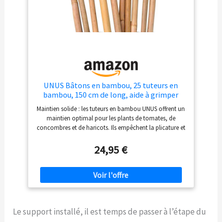
UNUS Bâtons en bambou, 25 tuteurs en
bambou, 150 cm de long, aide à grimper
pour plantes d’intérieur ou au jardin pour
Maintien solide : les tuteurs en bambou UNUS offrent un
concombres, tomates
maintien optimal pour les plants de tomates, de
concombres et de haricots. Ils empêchent la plicature et
favorisent une croissance saine – idéal pour les plantes
de jardin et d'intérieur ! UTILISATION POLYVALENTE :
24,95 €
utilisez les tuteurs stables comme support pour plantes
grimpantes ou créez avec un peu d'habileté artisanale
un brise-vue naturel pour le jardin, la terrasse ou le
balcon. Résistant aux intempéries et robuste : les tiges
en bambou résistent au vent, à la pluie et au soleil sans
perdre leur stabilité. Parfait pour une utilisation en
Le support installé, il est temps de passer à l’étape du
extérieur toute l'année – durable, résistant et écologique
! Produit 100 % naturel : fabriqués en bambou non