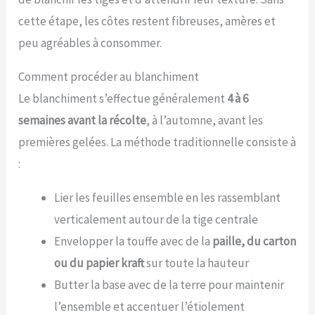
gamme en 6 formats couvre tous les besoins. Le format
cette étape, les côtes restent fibreuses, amères et
10L est parfait pour un premier essai ou une petite
surface. Les formats 50L et 100L sont idéaux pour les
peu agréables à consommer.
jardins de taille moyenne à grande ou pour un usage
professionnel. Un sac de 30L couvre environ 5 à 6 m² de
surface à pailler.
Comment procéder au blanchiment
Le blanchiment s’effectue généralement
4 à 6
semaines avant la récolte
, à l’automne, avant les
premières gelées. La méthode traditionnelle consiste à
:
Lier les feuilles ensemble en les rassemblant
verticalement autour de la tige centrale
Envelopper la touffe avec de la
paille, du carton
ou du papier kraft
sur toute la hauteur
Butter la base avec de la terre pour maintenir
l’ensemble et accentuer l’étiolement