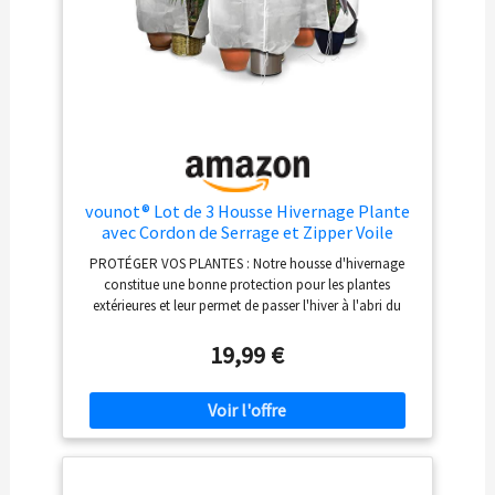
étendu directement sur les cultures ou sur les structures
tunnels. Taille du produit ouvert 2,40x10 m
vounot® Lot de 3 Housse Hivernage Plante
avec Cordon de Serrage et Zipper Voile
d’Hivernage en Polypropylème 80g/m²
PROTÉGER VOS PLANTES : Notre housse d'hivernage
Housse de Protection pour Plantes
constitue une bonne protection pour les plantes
Réutilisable Résistant 120x180cm
extérieures et leur permet de passer l'hiver à l'abri du
froid et des intempéries en les protégeant du vent, du
gel, de la neige et de la pluie. En même temps, elles
19,99 €
créent un microclimat faisant passer l'air, la lumière et
l'eau, évitant ainsi la déshydratation des rameaux,
l'éclatement des branches et l'asphyxie des racines tout
en permettant le développement des bourgeons et des
jeunes pousses au retour du printemps. MATÉRIAU DE
QUALITÉ : Notre housse d’hivernage est faite en
polypropylène non tissé d’un grammage de 50g/m²