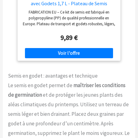
avec Godets 1,7 L - Plateau de Semis
Plastique PP Réutilisable Serre Jardin
FABRICATION EU – Ce kit de semis est fabriqué en
Intérieur Extérieur Horticulture Repiquage
polypropylène (PP) de qualité professionnelle en
Culture Plantation GD-0208 Noir
Europe. Plateau de transport et godets robustes, légers,
résistants aux déformations sous usage intensif. KIT
COMPLET – Chaque set inclut un plateau de semis et
9,89 €
des godets pour semis parfaitement adaptés. Système
prêt à l'emploi pour une plantation structurée en serre,
jardin, intérieur ou extérieur. GODETS OPTIMISÉS – Les
godets offrent un drainage efficace grâce à leurs trous
de fond, favorisant un enracinement sain. Compatibles
avec plantation manuelle et mécanique, empilables
Semis en godet : avantages et technique
pour stockage. RÉUTILISABLE – Plateau et godets sont
conçus pour plusieurs saisons de culture, facilement
Le semis en godet permet de
maîtriser les conditions
nettoyables. Fabriqués en polypropylène recyclé et
recyclables, ils s'inscrivent dans une démarche
de germination
et de protéger les jeunes plants des
écoresponsable. MARQUE GARRONDA – Garronda
aléas climatiques du printemps. Utilisez un terreau de
développe des accessoires horticoles professionnels
pour les jardiniers exigeants, amateurs ou
semis léger et bien drainant. Placez deux graines par
professionnels, alliant durabilité, praticité et
godet à une profondeur d’un centimètre. Après
performance.
germination, supprimez le plant le moins vigoureux. Le