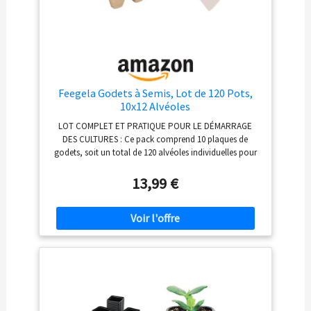
Feegela Godets à Semis, Lot de 120 Pots,
10x12 Alvéoles
LOT COMPLET ET PRATIQUE POUR LE DÉMARRAGE
DES CULTURES : Ce pack comprend 10 plaques de
godets, soit un total de 120 alvéoles individuelles pour
organiser et démarrer efficacement toutes vos cultures,
des légumes aux fleurs, de manière propre et ordonnée
13,99 €
Ces pots sont fabriqués en fibre végétale naturelle: et
compostables, ils constituent une alternative aux pots
en plastique pour un jardinage durable et naturel
REPIQUAGE SANS STRESS POUR DES PLANTES
VIGOUREUSES : Ces godets de semis permettent de
repiquer directement la motte en pleine terre ou dans un
plus grand pot. Cette méthode préserve intégralement
les racines tendres, élimine le choc de transplantation et
augmente considérablement le taux de survie des jeunes
plants DÉVELOPPEMENT OPTIMAL ET UTILISATION EN