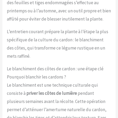
des feuilles et tiges endommagées s’effectue au
nu.
THERMORÉGULATION NATURELLE –
FRAÎCHEUR EN ÉTÉ, PROTECTION EN HIVER Le paillis
printemps ou à l’automne, avec un outil propre et bien
de chanvre joue un rôle de véritable isolant thermique
affûté pour éviter de blesser inutilement la plante.
au pied de vos plantes. En été, il maintient une fraîcheur
salutaire dans le sol, protégeant les racines des coups
de chaleur et des brûlures liées aux fortes températures.
L’entretien courant prépare la plante à l’étape la plus
En hiver et en intersaison, il forme une couverture
spécifique de la culture du cardon : le blanchiment
protectrice qui prévient les gelées superficielles et
maintient la chaleur accumulée dans le sol. Une double
des côtes, qui transforme ce légume rustique en un
protection toute l'année.
pH NEUTRE &
BIODÉGRADABLE – ENRICHIT VOTRE SOL SANS
mets raffiné.
L'ACIDIFIER Contrairement aux écorces de pin qui
acidifient le sol et peuvent nuire à certaines cultures, le
Le blanchiment des côtes de cardon : une étape clé
paillis de chanvre possède un pH neutre — il n'altère pas
la composition chimique de votre terre. En se
Pourquoi blanchir les cardons ?
dégradant progressivement, il enrichit le sol en matière
Le blanchiment est une technique culturale qui
organique, stimule l'activité des micro-organismes
bénéfiques et améliore la structure de votre sol sur le
consiste à
priver les côtes de lumière
pendant
long terme. 100% Biodégradable.
DISPONIBLE EN 8
FORMATS – 5L, 10L, 20L, 30L, 40L ou 50L, 100L et 200L –
plusieurs semaines avant la récolte. Cette opération
DU JARDINIER AMATEUR AU PROFESSIONNEL Que vous
permet d’atténuer l’amertume naturelle du cardon,
ayez un petit carré potager de balcon ou plusieurs
centaines de mètres carrés de massifs à pailler, notre
de blanchir les tiges et d’attendrir leur texture. Sans