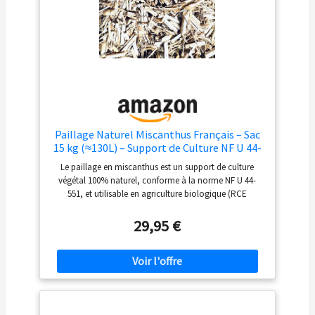
Paillage Naturel Miscanthus Français – Sac
15 kg (≈130L) – Support de Culture NF U 44-
551 – 100% Végétal, Limite les Mauvaises
Le paillage en miscanthus est un support de culture
Herbes, Retient l’Humidité, Biodégradable
végétal 100% naturel, conforme à la norme NF U 44-
et Compostable
551, et utilisable en agriculture biologique (RCE
889/2008). Conditionné en sac de 15 kg (≈130 L
défoissonné), il protège efficacement vos massifs,
29,95 €
arbustes et potagers tout en étant esthétique et
durable. Fabrication Française – Paillage 100%
miscanthus cultivé et conditionné en France, conforme
à la norme NF U 44-551, belle couleur clair Polyvalence
d’Usage: Idéale pour le paillage, le rembourrage, le
bricolage, et d'autres applications créatives. Avantages
pour le Jardin: Excellente pour la rétention d'humidité,