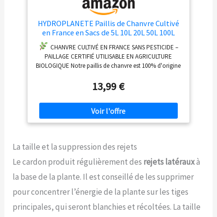
HYDROPLANETE Paillis de Chanvre Cultivé
en France en Sacs de 5L 10L 20L 50L 100L
200L – 100% Naturel sans Pesticide –
CHANVRE CULTIVÉ EN FRANCE SANS PESTICIDE –
Utilisable Agriculture Biologique – Potager
PAILLAGE CERTIFIÉ UTILISABLE EN AGRICULTURE
& Massifs
BIOLOGIQUE Notre paillis de chanvre est 100% d'origine
française, cultivé sans aucun herbicide, pesticide,
13,99 €
fongicide ni insecticide chimique. Utilisable en
agriculture biologique (UAB), il est le choix naturel pour
les jardiniers soucieux de la santé de leur sol, de leurs
légumes et de leur famille. Contrairement aux paillages
synthétiques ou aux copeaux d'écorces traités, le
chanvre français ne laisse aucun résidu chimique dans
votre terre.
RÉTENTION D'EAU EXCEPTIONNELLE –
La taille et la suppression des rejets
JUSQU'À 5 FOIS MOINS D'ARROSAGES Les tiges de
chanvre sont naturellement poreuses, ce qui leur
Le cardon produit régulièrement des
rejets latéraux
à
confère un pouvoir d'absorption et de rétention d'eau
la base de la plante. Il est conseillé de les supprimer
incomparable parmi les paillages naturels. Étaler en
couche de 5 à 7 cm au pied de vos plants réduit
pour concentrer l’énergie de la plante sur les tiges
significativement la fréquence de vos arrosages — un
avantage précieux en été et lors des périodes de
principales, qui seront blanchies et récoltées. La taille
sécheresse. Jusqu'à 5 fois moins d'arrosages qu'un sol