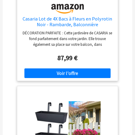
Casaria Lot de 4X Bacs à Fleurs en Polyrotin
Noir - Rambarde, Balconnière
DÉCORATION PARFAITE : Cette jardinière de CASARIA se
fond parfaitement dans votre jardin. Elle trouve
également sa place sur votre balcon, dans
l'appartement ou dans votre véranda. Le design
intemporel convient à presque tous les styles de
87,99 €
décoration et de plantes. ROBUSTE : Les bacs à fleurs
sont fabriqués en plastique robuste et sont résistants
aux intempéries. Le matériau durable vous permet
d'utiliser la décoration extérieure pendant plusieurs
années. Le cadre en acier galvanisé robuste offre la
stabilité nécessaire. INSTALLATION FACILE : Grâce aux
supports de montage réglables, le pot de fleurs s'adapte
aux garde-corps d'une largeur de 5 à 14 cm. Bien
entendu, vous pouvez également utiliser la jardinière
séparément sans support. IRRIGATION : Le fond du bac
à fleurs est fermé, de sorte qu'il puisse être utilisé
comme cache-pot. Si vous souhaitez planter des fleurs
directement, vous pouvez facilement percer de petits