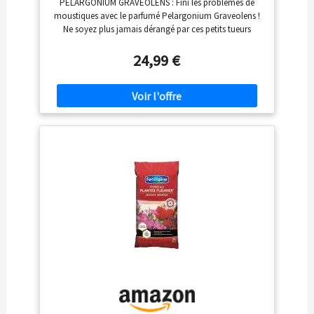
PELARGONIUM GRAVEOLENS : Fini les problèmes de
Hauteur 15-30 cm - Pot 10,5 cm
moustiques avec le parfumé Pelargonium Graveolens !
Ne soyez plus jamais dérangé par ces petits tueurs
lorsque ce géranium citron brille dans votre jardin.
ANTI-MOUSTIQUE : Grâce aux propriétés parfumées de
24,99 €
cette plante, vous ne serez plus dérangé par les
moustiques GÉRANIUM : Cette plante facile d'Afrique du
Sud est une véritable fleur d'été aux belles couleurs !
ENTRETIEN : Je demande peu d'entretien, donnez-moi
juste un peu d'eau de temps en temps et un peu de soleil
tous les jours et je serai complètement heureux.
LIVRAISON : Cette plante mesure environ 15-20 cm de
haut. Notre emballage spécial protège la plante
pendant son transport vers vous !