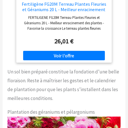
Fertiligène FG20M Terreau Plantes Fleuries
et Géraniums 20 L - Meilleur enracinement
des Plantes - Favorise la Croissance
FERTILIGENE FG20M Terreau Plantes Fleuries et
Géraniums 20 L - Meilleur enracinement des plantes -
Favorise la croissance Le terreau plantes fleuries
Fertiligène est spécialement adapté aux plantes
annuelles fleuries telles que diapladénias, bégonias,
26,01 €
géranium, ... Sa formule enrichie en engrais convients
parfaitement à ces différentes plantes. Il s'utilise pure en
pots. Pour une floraison abondante, colorée et durable
grâce aux granules d'engrais enrobés Osmocote longue
durée assurent une nourritre adaptée aux plantes
Un sol bien préparé constitue la fondation d’une belle
pendant plusieurs semaines sans risque de brûlures pour
les racines. Conseil : Commencer la fertilisation 6
floraison. Reste à maîtriser les gestes et le calendrier
semaines après la plantation à raison d'1 fertilisation
par an avec un engrais enrobé Osmocote géraniums ou
de plantation pour que les plants s’installent dans les
fleurs du jardin ou 3 fois par an avec un engrais
meilleures conditions.
classique Fertiligène. Cette terreau est fabriquée dans
des usines réparties sur l'ensemble du territoire français
afin de limiter l'utilisation du carburant lors des
Plantation des géraniums et pélargoniums
livraison.