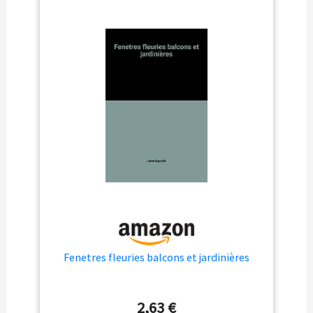
composants nécessaires pour une installation facile, ce
qui facilite l'accrochage de ces pots et commencer à
profiter de votre belle oasis de jardin en un rien de
temps. Mesurant 40,6 x 13 x 13 cm, ces pots de balcon
ont la taille parfaite pour toute balustrade, offrant
suffisamment d'espace pour que vos plantes prospèrent
tout en ajoutant une touche de charme à votre espace
de vie extérieur. Améliorez votre expérience de jardinage
avec les jardinières suspendues pratiques mais
élégantes. Créez une atmosphère chaleureuse et
accueillante sur votre balcon avec ces pots pratiques et
peu encombrants
Fenetres fleuries balcons et jardinières
2,63 €