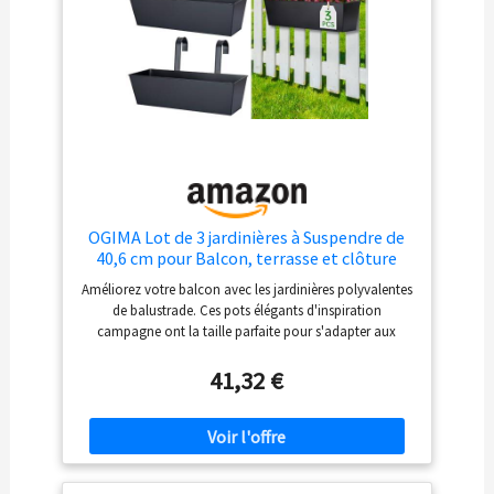
trous de drainage dans le fond de la jardinière.
CARACTÉRISTIQUES TECHNIQUES : Dimensions (LxlxH) :
60 x 20 x 19 cm // Volume : 11 litres // Support de
montage réglable : 5-14 cm // Distance entre les
supports (dimensions intérieures) : environ 35 cm //
Matériau tressage : polyrotin // Matériau du cadre : acier
galvanisé // Couleur : noir // Lot de 4
OGIMA Lot de 3 jardinières à Suspendre de
40,6 cm pour Balcon, terrasse et clôture
extérieure – Lot de 3 Supports de Pots de
Améliorez votre balcon avec les jardinières polyvalentes
Fleurs – Jardinières à Suspendre au Balcon
de balustrade. Ces pots élégants d'inspiration
campagne ont la taille parfaite pour s'adapter aux
balustrades jusqu'à 6,3 cm, ajoutant une touche de
verdure à votre espace Avec des trous de drainage pour
41,32 €
une forte croissance des plantes, ces pots suspendus
sont parfaits pour cultiver une variété de plantes dans
un design peu encombrant. Dites adieu aux balcons
encombrés et bonjour à la verdure florissante Chaque
lot de pots de fleurs suspendus est livré avec tous les