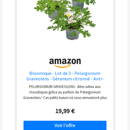
Bloomique - Lot de 3 - Pelargonium
Graveolens - Géranium citronné - Anti-
moustique - Parfumé - Plantes de jardin -
PELARGONIUM GRAVEOLENS : dites adieu aux
Hauteur 15-30 cm - Pot 10,5 cm
moustiques grâce au parfum du Pelargonium
Graveolens ! Ces petits tueurs ne vous ennuieront plus
tant que ce géranium citron trônera au jardin. ANTI-
MOUSTIQUE : le parfum de cette plante a pour propriété
19,99 €
d’éloigner les moustiques GÉRANIUM : cette plante
d’Afrique du Sud facile à cultiver offre une floraison aux
belles couleurs en été ! ENTRETIEN : je nécessite peu