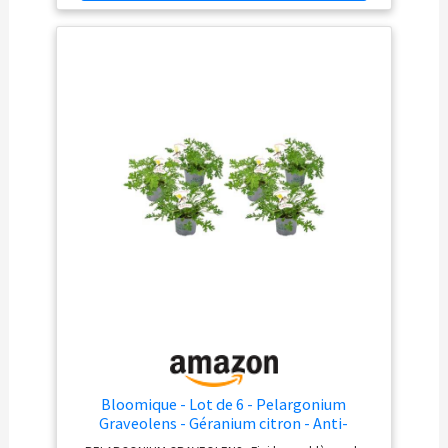
d’entretien, donnez-moi de l’eau de temps en temps et
du soleil tous les jours, et j’aurai tout ce qu’il me faut.
LIVRAISON : Cette plante a une hauteur d'environ 15-20
cm. Notre emballage spécial protège le palmier lorsqu'il
est en livraison chez vous !
Bloomique - Lot de 6 - Pelargonium
Graveolens - Géranium citron - Anti-
moustique - Parfumé - Plantes de jardin -