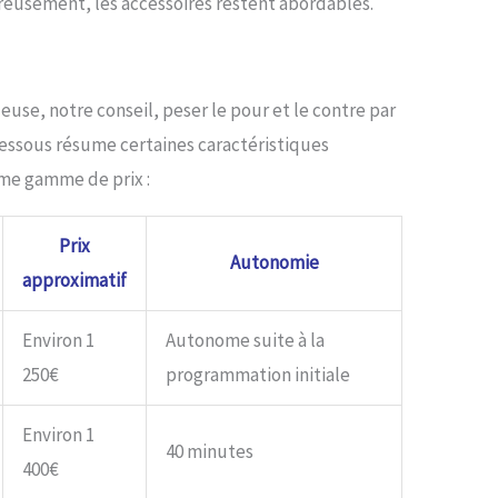
reusement, les accessoires restent abordables.
use, notre conseil, peser le pour et le contre par
dessous résume certaines caractéristiques
ême gamme de prix :
Prix
Autonomie
approximatif
Environ 1
Autonome suite à la
250€
programmation initiale
Environ 1
40 minutes
400€