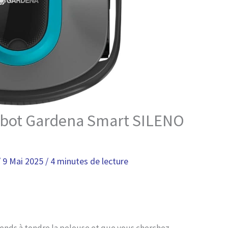
robot Gardena Smart SILENO
/
9 Mai 2025
/
4 minutes de lecture
-ends à tondre la pelouse et que vous cherchez