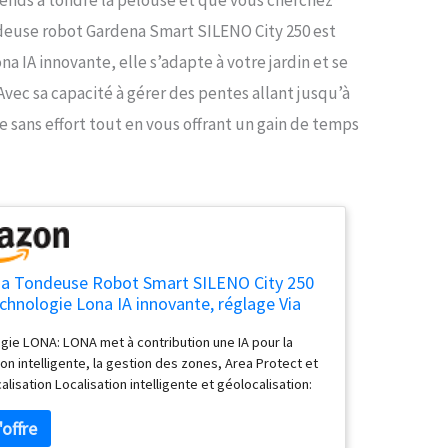
ndeuse robot Gardena Smart SILENO City 250 est
na IA innovante, elle s’adapte à votre jardin et se
Avec sa capacité à gérer des pentes allant jusqu’à
 sans effort tout en vous offrant un gain de temps
a Tondeuse Robot Smart SILENO City 250
echnologie Lona IA innovante, réglage Via
ation, SensorControl, pour pentes 35% Max,
gie LONA: LONA met à contribution une IA pour la
elle Smart, Version FR/NL (19601-66)
ion intelligente, la gestion des zones, Area Protect et
alisation Localisation intelligente et géolocalisation:
phie précise du jardin, avec projection horizontale
de la zone de coupe et localisation de la tondeuse
 temps réel Pour une pelouse verte: La gestion des