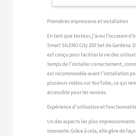
zones pe
coupe et
Area-Prot
Premières impressions et installation
(inscrip
toutes l
En tant que testeur, j’ai eu l’occasion d
tondeuse
x statio
Smart SILENO City 250 Set de Gardena. D
connecte
est conçu pour faciliter la vie des utilis
temps de l’installer correctement, comm
est recommandée avant l’installation pou
plusieurs vidéos sur YouTube, ce qui ren
accessible pour les novices.
Expérience d’utilisation et fonctionnalit
Un des aspects les plus impressionnants
innovante. Grâce à cela, elle gère de faç