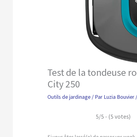
Test de la tondeuse 
City 250
Outils de jardinage
/ Par
Luzia Bouvier
5/5 - (5 votes)
Si vous êtes lassé(e) de passer vos week