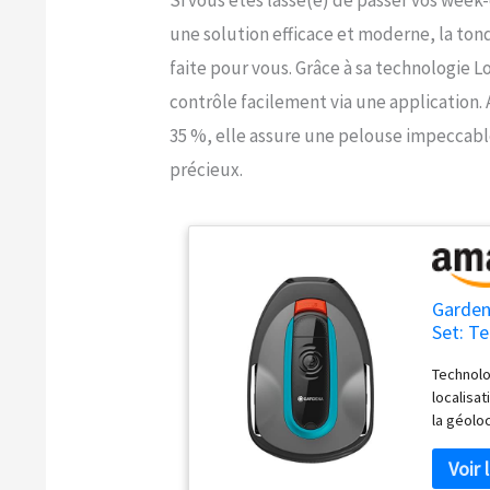
une solution efficace et moderne, la to
faite pour vous. Grâce à sa technologie Lo
contrôle facilement via une application. 
35 %, elle assure une pelouse impeccable
précieux.
Garden
Set: T
Applic
Technolo
passer
localisat
la géoloc
Cartogra
précise 
robot en