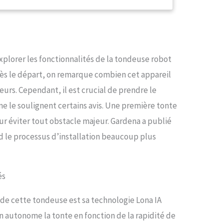
rmet de définir pour différents espaces l’intensité de
 la fréquence, ainsi que des zones verrouillées avec
ect Contrôle direct: L’application intelligente
tion en ligne requise) permet de régler sur mesure
es fonctionnalités de la tondeuse robot Contenu: 1 x
’explorer les fonctionnalités de la tondeuse robot
-robot smart SILENO city 250, 1 x passerelle smart, 1
n de charge, 200 m de câble de délimitation, 4 x
ès le départ, on remarque combien cet appareil
urs, 5 x bornes de connexion, 200 crochets
ateurs. Cependant, il est crucial de prendre le
e le soulignent certains avis. Une première tonte
r éviter tout obstacle majeur. Gardena a publié
d le processus d’installation beaucoup plus
és
 de cette tondeuse est sa technologie Lona IA
on autonome la tonte en fonction de la rapidité de