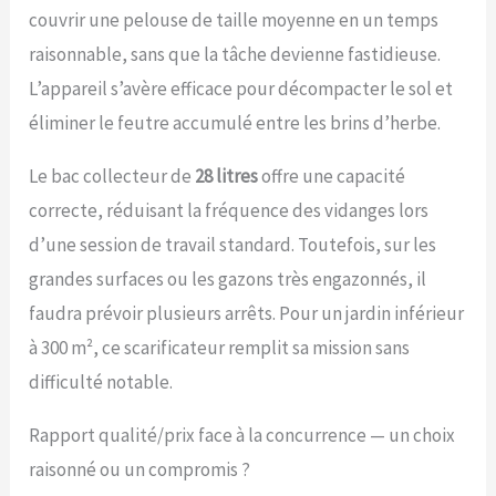
utilisation flexible Faible
couvrir une pelouse de taille moyenne en un temps
encombrement – Grâce à
son guidon repliable, le
raisonnable, sans que la tâche devienne fastidieuse.
scarificateur-aérateur se
L’appareil s’avère efficace pour décompacter le sol et
range sans
encombrement. Avec
éliminer le feutre accumulé entre les brins d’herbe.
son carter en plastique
antichoc, l’outil est
Le bac collecteur de
28 litres
offre une capacité
robuste et durable.
correcte, réduisant la fréquence des vidanges lors
d’une session de travail standard. Toutefois, sur les
grandes surfaces ou les gazons très engazonnés, il
faudra prévoir plusieurs arrêts. Pour un jardin inférieur
à 300 m², ce scarificateur remplit sa mission sans
difficulté notable.
Rapport qualité/prix face à la concurrence — un choix
raisonné ou un compromis ?