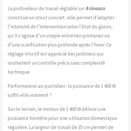
roulement à billes est
La profondeur de travail réglable sur
4 niveaux
doté de 24 griffes. Le
changement des
constitue un atout concret : elle permet d’adapter
rouleaux s’effectue sans
l’intensité de l’intervention selon l’état du gazon,
outil. Le bac collecteur a
une capacité de 28 litres.
qu’il s’agisse d’un simple entretien printanier ou
Travail précis - Grâce au
d’une scarification plus profonde après l’hiver. Ce
système de réglage de
la profondeur à 3 niveaux
réglage intuitif est apprécié des jardiniers qui
avec position de
souhaitent un contrôle précis sans complexité
transport, le
scarificateur-aérateur
technique.
GE-SA 1435/1 est flexible
et très précis.
Performances au quotidien : la puissance de 1 400 W
Ergonomique - Grâce à
suffit-elle vraiment ?
son guidon réglable en
hauteur, l’outil s’adapte
idéalement à la taille de
Sur le terrain, le moteur de 1 400 W délivre une
l’utilisateur. Grandes
puissance honnête pour une utilisation domestique
roues préservant le
gazon pour une
régulière. La largeur de travail de 35 cm permet de