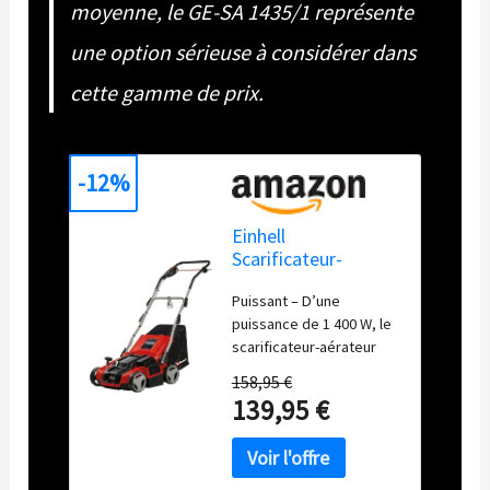
moyenne, le GE-SA 1435/1 représente
une option sérieuse à considérer dans
cette gamme de prix.
-12%
Einhell
Scarificateur-
aérateur électrique
Puissant – D’une
GE-SA 1435/1 (1 400
puissance de 1 400 W, le
W, Largeur de
scarificateur-aérateur
Travail 35 cm,
électrique GE-SA 1435/1
Profondeur réglable
158,95 €
Einhell permet
sur 4 Niveaux, bac
139,95 €
d’entretenir
collecteur 28 L)
efficacement le gazon en
éliminant les couches de
feutre et les plantes