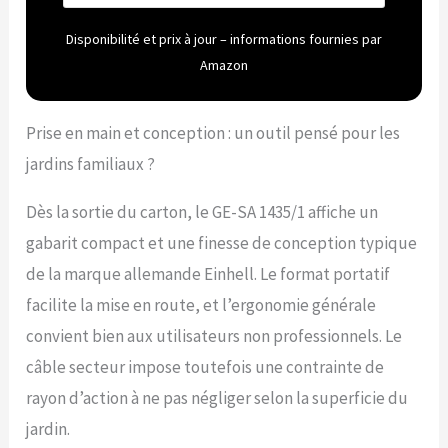
couvre-sol. 3-in-1 – Vendu
avec rouleau de
Disponibilité et prix à jour – informations fournies par
scarification, rouleau
Amazon
aérateur et bac
collecteur, le
scarificateur-aérateur
Prise en main et conception : un outil pensé pour les
électrique est un outil 3-
jardins familiaux ?
en-1 très pratique pour
scarifier, aérer et
ramasser le gazon.
Dès la sortie du carton, le GE-SA 1435/1 affiche un
Rouleau de scarification
gabarit compact et une finesse de conception typique
haute qualité - Avec ses
16 lames rotatives, le
de la marque allemande Einhell. Le format portatif
rouleau sur roulement à
facilite la mise en route, et l’ergonomie générale
billes de 35 cm élimine
très facilement les
convient bien aux utilisateurs non professionnels. Le
mauvaises herbes, la
câble secteur impose toutefois une contrainte de
mousse et le feutre du
gazon. Changement des
rayon d’action à ne pas négliger selon la superficie du
rouleaux sans outil – Le
jardin.
rouleau aérateur sur