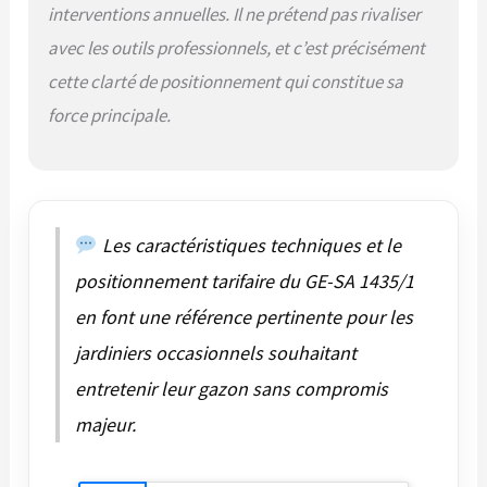
Travail précis - Grâce
interventions annuelles. Il ne prétend pas rivaliser
au système de réglage
avec les outils professionnels, et c’est précisément
de la profondeur à 3
niveaux avec position
cette clarté de positionnement qui constitue sa
de transport, le
force principale.
scarificateur-aérateur
GE-SA 1435/1 est
flexible et très précis.
Ergonomique - Grâce à
son guidon réglable en
hauteur, l’outil s’adapte
Les caractéristiques techniques et le
idéalement à la taille
positionnement tarifaire du GE-SA 1435/1
de l’utilisateur.
Grandes roues
en font une référence pertinente pour les
préservant le gazon
pour une utilisation
jardiniers occasionnels souhaitant
flexible Faible
entretenir leur gazon sans compromis
encombrement –
Grâce à son guidon
majeur.
repliable, le
scarificateur-aérateur
se range sans