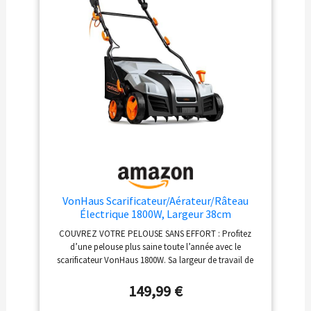
profondeur de travail sur 5 niveaux, une poignée de
transport sur l'appareil ainsi qu'un guidon
ergonomique réglable en hauteur avec une poignée
souple en caoutchouc Softgriff, que l'on peut replier
pour gagner de la place. 𝐃É𝐓𝐀𝐈𝐋𝐒
𝐒𝐔𝐏𝐏𝐋É𝐌𝐄𝐍𝐓𝐀𝐈𝐑𝐄𝐒 : / guidon repliable / rangement
peu encombrant / boîtier robuste / système anti-
traction du câble
VonHaus Scarificateur/Aérateur/Râteau
Électrique 1800W, Largeur 38cm
COUVREZ VOTRE PELOUSE SANS EFFORT : Profitez
d’une pelouse plus saine toute l’année avec le
scarificateur VonHaus 1800W. Sa largeur de travail de
38cm et son bac de ramassage de 55L facilitent
l’élimination du feutre, de la mousse et des débris.
149,99 €
SCARIFICATEUR & RÂTEAU 2-EN-1 : Ce scarificateur et