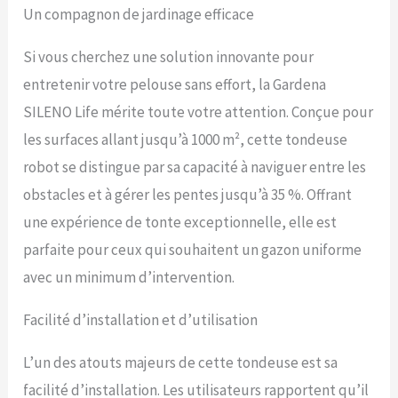
Un compagnon de jardinage efficace
le SILENO life de Gardena
permet d'excellents
résultats de tonte
Si vous cherchez une solution innovante pour
Système intelligent : le
entretenir votre pelouse sans effort, la Gardena
SILENO life détecte de lui-
même les passages étroits
SILENO Life mérite toute votre attention. Conçue pour
et les tond de manière
les surfaces allant jusqu’à 1000 m², cette tondeuse
fiable et sans laisser de
traces Silencieux et
robot se distingue par sa capacité à naviguer entre les
écologique :
obstacles et à gérer les pentes jusqu’à 35 %. Offrant
fonctionnement silencieux,
pour vous et pour vos
une expérience de tonte exceptionnelle, elle est
voisins. Avec technologie
parfaite pour ceux qui souhaitent un gazon uniforme
de batterie lithium-ions
pour une longue durée de
avec un minimum d’intervention.
vie La livraison comprend :
1 Gardena SILENO life, 1
Facilité d’installation et d’utilisation
câble périphérique de 200
m, 300 cavaliers, 4
L’un des atouts majeurs de cette tondeuse est sa
connecteurs, 5 raccords
de câble
facilité d’installation. Les utilisateurs rapportent qu’il