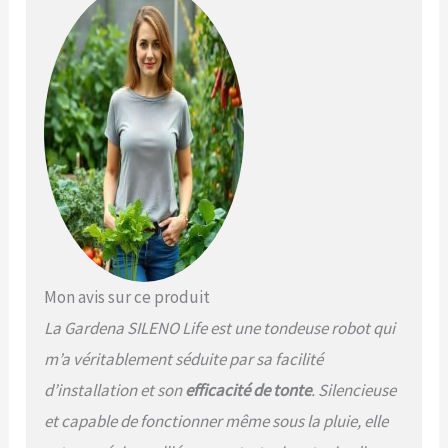
résultats de tonte
Système intelligent : le
SILENO life détecte de lui-
même les passages étroits
et les tond de manière
fiable et sans laisser de
traces Silencieux et
écologique :
fonctionnement silencieux,
pour vous et pour vos
voisins. Avec technologie
de batterie lithium-ions
pour une longue durée de
vie La livraison comprend :
Mon avis sur ce produit
1 Gardena SILENO life, 1
La Gardena SILENO Life est une tondeuse robot qui
câble périphérique de 200
m, 300 cavaliers, 4
m’a véritablement séduite par sa facilité
connecteurs, 5 raccords
d’installation et son
efficacité de tonte
. Silencieuse
de câble
et capable de fonctionner même sous la pluie, elle