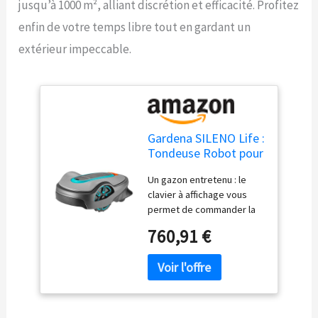
jusqu’à 1000 m², alliant discrétion et efficacité. Profitez
enfin de votre temps libre tout en gardant un
extérieur impeccable.
Gardena SILENO Life :
Tondeuse Robot pour
Surface de jusqu'à
Un gazon entretenu : le
1000 m², Fonction
clavier à affichage vous
Easy-Passage, pentes
permet de commander la
jusqu'à 35%,
tondeuse
Silencieux, Version
760,91 €
confortablement, pour des
FR/NL (15102-26)
surfaces de pelouse
moyennes de jusqu'à 1000
m² Même dans les pentes
abruptes : même sur des
pentes allant jusqu'à 35 %,