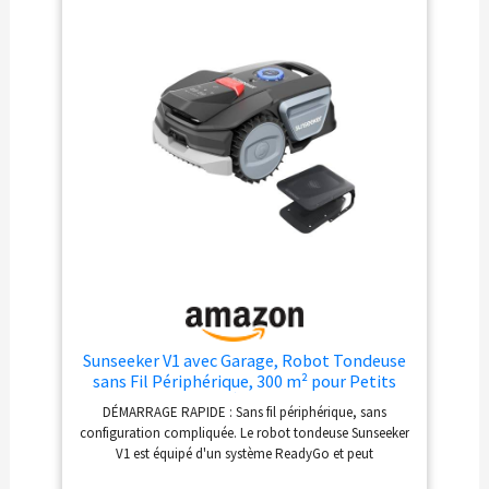
même les passages étroits
et les tond de manière
fiable et sans laisser de
traces Silencieux et
écologique :
fonctionnement silencieux,
pour vous et pour vos
voisins. Avec technologie
de batterie lithium-ions
pour une longue durée de
vie La livraison comprend :
1 Gardena SILENO life, 1
câble périphérique de 200
m, 300 cavaliers, 4
connecteurs, 5 raccords
de câble
Sunseeker V1 avec Garage, Robot Tondeuse
sans Fil Périphérique, 300 m² pour Petits
Jardins, Vision AI, Évitement Intelligent
DÉMARRAGE RAPIDE : Sans fil périphérique, sans
des Obstacles, Pentes 27%, Tonte en Un
configuration compliquée. Le robot tondeuse Sunseeker
Clic, Contrôle Via Application
V1 est équipé d'un système ReadyGo et peut
commencer à travailler en quelques minutes — un choix