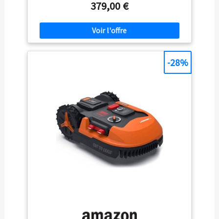
simple et abordable pour les petits jardins de 300 m²,
379,00 €
vous offrant une expérience de tonte efficace et sans
efforts. ÉVITEMENT DES OBSTACLES PAR VISION AI :
Équipé de la technologie avancée Vision AI, ce robot
tondeuse sans fil détecte et évite automatiquement plus
de 360 obstacles. Des parterres de fleurs aux pierres, le
Sunseeker V1 navigue avec précision pour protéger
-28%
votre pelouse et vous garantir un entretien sans souci.
PERFORMANCE DE COUPE NETTE : Doté d’un système
de coupe flottant (hauteur 20–50 mm, largeur 16 cm) et
d’une capacité de montée de 27 %, le robot tondeuse
V1 est idéal pour les jardins simples et clos avec des
pentes douces. Il navigue facilement dans tout le jardin,
offrant une tonte uniforme et de qualité professionnelle.
FONCTIONNEMENT ULTRA-SILENCIEUX DE 55 DB :
Fonctionnant à seulement 55 dB, le robot tondeuse
Sunseeker V1 travaille silencieusement en arrière-plan. Le
V1 ne perturbera pas votre vie familiale ou vos
moments de détente, et il est adapté aux animaux de
compagnie—vous pouvez tondre à tout moment en
toute tranquillité. CONCEPTION DURABLE POUR
L’EXTÉRIEUR : Avec une étanchéité IPX5 et un abri
solaire inclus, le robot tondeuse résiste aux conditions
extérieures telles que le soleil et la pluie.