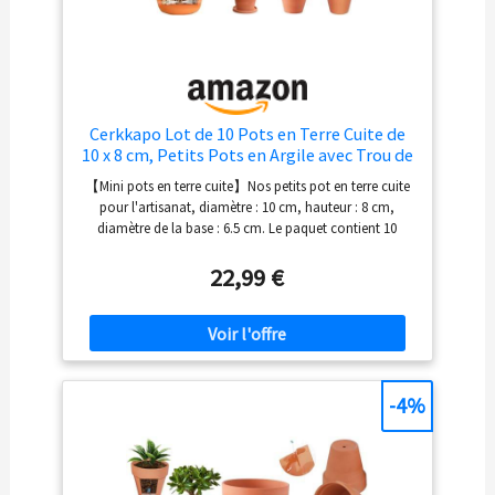
Cerkkapo Lot de 10 Pots en Terre Cuite de
10 x 8 cm, Petits Pots en Argile avec Trou de
Drainage, Mini Pot en Terre Cuite, Pot Terre
【Mini pots en terre cuite】Nos petits pot en terre cuite
Cuite Réutilisable pour Chambre Bureau
pour l'artisanat, diamètre : 10 cm, hauteur : 8 cm,
diamètre de la base : 6.5 cm. Le paquet contient 10
petits pots en argile, de quoi satisfaire vos besoins
quotidiens. Les mini pots en terre cuite sont
22,99 €
spécialement conçus pour la culture de plantes
succulentes, de cactus et d'herbes. Adaptés à une
utilisation intérieure et extérieure, ils sont durables et
robustes. Nos pot terre cuite sont un excellent choix
pour les cactus, les plantes succulentes et autres
plantes. 【Pots en terre cuite de haute qualité】Les
-4%
petits pots en argile sont fabriqués en argile de haute
qualité et cuits à haute température. Ils ont une texture
lisse, sont légers et durables, insolubles dans l'eau et ne
craignent pas la lumière directe du soleil, permettant à