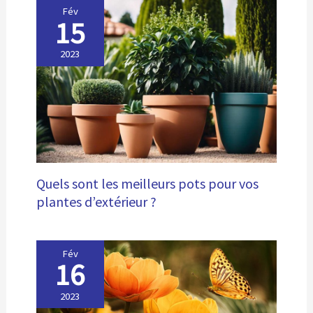
Fév
15
2023
Quels sont les meilleurs pots pour vos
plantes d’extérieur ?
Fév
16
2023