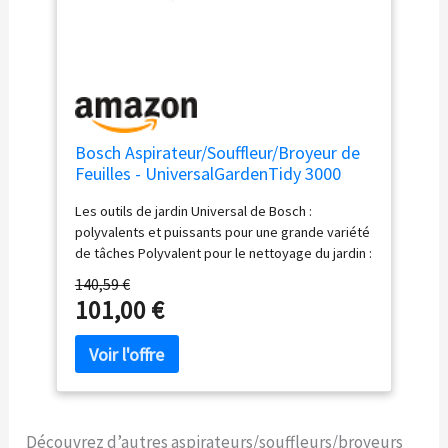
Bosch Aspirateur/Souffleur/Broyeur de
Feuilles - UniversalGardenTidy 3000
Les outils de jardin Universal de Bosch :
polyvalents et puissants pour une grande variété
de tâches Polyvalent pour le nettoyage du jardin :
Ce souffleur et aspirateur de feuilles est un outil
140,59 €
de nettoyage 3 en 1 permettant à la fois
101,00 €
d’aspirer, de souffler et de broyer les feuilles et
déchets végétaux Grand confort acoustique : L’
aspirateur de feuilles affiche avec 99 dB(A) un
niveau sonore réduit de jusqu’à 75 %
Changement de mode en un seul geste :
Commutation simple et rapide entre les modes,
Découvrez d’autres aspirateurs/souffleurs/broyeurs
sans outil, avec mécanisme de desserrage