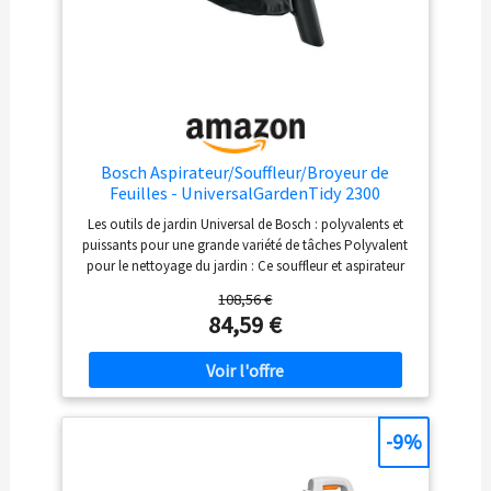
Bosch Aspirateur/Souffleur/Broyeur de
Feuilles - UniversalGardenTidy 2300
Les outils de jardin Universal de Bosch : polyvalents et
puissants pour une grande variété de tâches Polyvalent
pour le nettoyage du jardin : Ce souffleur et aspirateur
de feuilles est un outil de nettoyage 3 en 1 permettant à
108,56 €
la fois d’aspirer, de souffler et de broyer les feuilles et
84,59 €
déchets végétaux Grand confort acoustique : L’
aspirateur de feuilles affiche avec 99 dB(A) un niveau
sonore réduit de jusqu’à 75 % Changement de mode en
un seul geste : Commutation simple et rapide entre les
modes, sans outil, avec mécanisme de desserrage
rapide Livré avec : UniversalGardenTidy 2300,
-9%
bandoulière, emballage carton