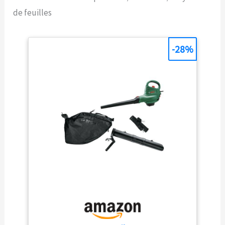
rapide Livré avec : UniversalGardenTidy 3000,
de feuilles
bandoulière, emballage carton
-28%