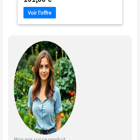
d’aspirer, de souffler et de broyer les feuilles et
déchets végétaux Grand confort acoustique : L’
aspirateur de feuilles affiche avec 99 dB(A) un
niveau sonore réduit de jusqu’à 75 %
Changement de mode en un seul geste :
Commutation simple et rapide entre les modes,
sans outil, avec mécanisme de desserrage
rapide Livré avec : UniversalGardenTidy 3000,
bandoulière, emballage carton
Mon avis sur ce produit