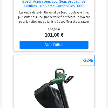
Bosch Aspirateur/Souffleur/Broyeur de
Feuilles - UniversalGardenTidy 3000
Les outils de jardin Universal de Bosch : polyvalents et
puissants pour une grande variété de tâches Polyvalent
pour le nettoyage du jardin : Ce souffleur et aspirateur
de feuilles est un outil de nettoyage 3 en 1 permettant à
140,59 €
la fois d’aspirer, de souffler et de broyer les feuilles et
101,00 €
déchets végétaux Grand confort acoustique : L’
aspirateur de feuilles affiche avec 99 dB(A) un niveau
sonore réduit de jusqu’à 75 % Changement de mode en
un seul geste : Commutation simple et rapide entre les
modes, sans outil, avec mécanisme de desserrage
rapide Livré avec : UniversalGardenTidy 3000,
-22%
bandoulière, emballage carton