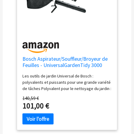
Bosch Aspirateur/Souffleur/Broyeur de
Feuilles - UniversalGardenTidy 3000
Les outils de jardin Universal de Bosch :
polyvalents et puissants pour une grande variété
de tâches Polyvalent pour le nettoyage du jardin :
Ce souffleur et aspirateur de feuilles est un outil
140,59 €
de nettoyage 3 en 1 permettant à la fois
101,00 €
d’aspirer, de souffler et de broyer les feuilles et
déchets végétaux Grand confort acoustique : L’
aspirateur de feuilles affiche avec 99 dB(A) un
niveau sonore réduit de jusqu’à 75 %
Changement de mode en un seul geste :