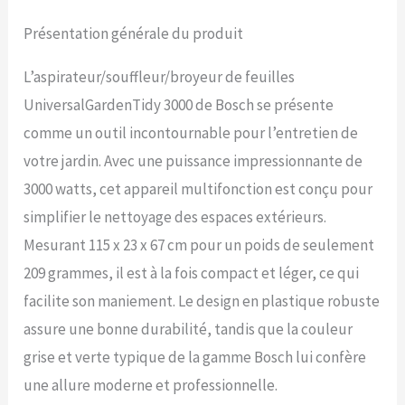
Commutation simple et rapide entre les modes,
Présentation générale du produit
sans outil, avec mécanisme de desserrage
rapide Livré avec : UniversalGardenTidy 3000,
bandoulière, emballage carton
L’aspirateur/souffleur/broyeur de feuilles
UniversalGardenTidy 3000 de Bosch se présente
comme un outil incontournable pour l’entretien de
votre jardin. Avec une puissance impressionnante de
3000 watts, cet appareil multifonction est conçu pour
simplifier le nettoyage des espaces extérieurs.
Mesurant 115 x 23 x 67 cm pour un poids de seulement
209 grammes, il est à la fois compact et léger, ce qui
facilite son maniement. Le design en plastique robuste
assure une bonne durabilité, tandis que la couleur
grise et verte typique de la gamme Bosch lui confère
une allure moderne et professionnelle.