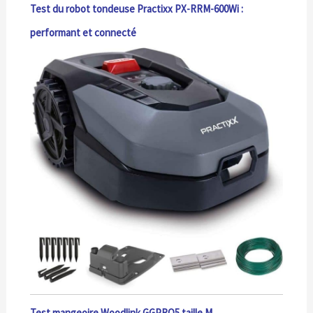
Test du robot tondeuse Practixx PX-RRM-600Wi :
performant et connecté
Test mangeoire Woodlink GGPRO5 taille M