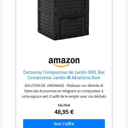
techniques précises: Le composteur présente des
dimensions de L 61 cm x P 61 cm x H 83 cm, lui
permettant de s'adapter à différents espaces. Sa couleur
noire ajoute une touche d'élégance à votre jardin
Outsunny Composteur de Jardin 300L Bac
Composteur Jardin 48 Aérations Noir
SOLUTION DE JARDINAGE : Réduisez vos déchets et
faites des économies en intégrant un composteur à
votre espace vert. Il suffit de le remplir avec vos déchets
organiques pour ensuite améliorer la qualité de votre
56,76 €
terre grâce à la transformation de ces résidus SYSTÈME
48,95 €
CIRCULATOIRE : Ce composteur de jardin est équipé de
douze aérations par côté (soit un total de 48),
optimisant ainsi la circulation de l'air et l'absorption