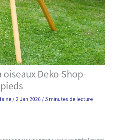
à oiseaux Deko-Shop-
 pieds
taine
/
2 Jan 2026
/
5 minutes de lecture
 pour nourrir les oiseaux tout en embellissant