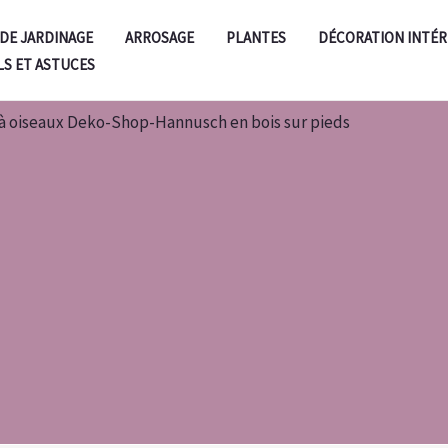
 DE JARDINAGE
ARROSAGE
PLANTES
DÉCORATION INTÉR
LS ET ASTUCES
 à oiseaux Deko-Shop-Hannusch en bois sur pieds