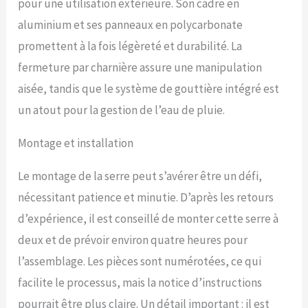
pour une utilisation extérieure. Son cadre en
entretenir, et capables de
aluminium et ses panneaux en polycarbonate
résister aux vents et à la
neige. 【Conception
promettent à la fois légèreté et durabilité. La
pratique :】 ce cadre de
fermeture par charnière assure une manipulation
serre est équipé d'un
profilé inférieur en
aisée, tandis que le système de gouttière intégré est
aluminium d'une hauteur de
un atout pour la gestion de l’eau de pluie.
6 cm qui peut être
facilement enfoui dans le
Montage et installation
sol, ce qui permet
d'économiser sur les coûts
de base supplémentaires.
Le montage de la serre peut s’avérer être un défi,
Il comprend également une
nécessitant patience et minutie. D’après les retours
base supplémentaire de 7
cm en acier galvanisé pour
d’expérience, il est conseillé de monter cette serre à
renforcer la stabilité
deux et de prévoir environ quatre heures pour
structurelle. 【Conception
bien pensée :】 le système
l’assemblage. Les pièces sont numérotées, ce qui
de gouttière intégré
facilite le processus, mais la notice d’instructions
permet efficacement
pourrait être plus claire. Un détail important : il est
l'évacuation de l'eau et la