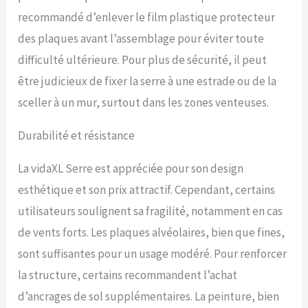
fenêtre d'aération est
recommandé d’enlever le film plastique protecteur
conçue avec 5 angles
des plaques avant l’assemblage pour éviter toute
réglables pour la
circulation de l'air afin
difficulté ultérieure. Pour plus de sécurité, il peut
d'équilibrer l'humidité et la
être judicieux de fixer la serre à une estrade ou de la
température. La porte
battante vous permet
sceller à un mur, surtout dans les zones venteuses.
également d'entrer plus
facilement dans la serre
Durabilité et résistance
pour une utilisation
quotidienne.
La vidaXL Serre est appréciée pour son design
esthétique et son prix attractif. Cependant, certains
utilisateurs soulignent sa fragilité, notamment en cas
de vents forts. Les plaques alvéolaires, bien que fines,
sont suffisantes pour un usage modéré. Pour renforcer
la structure, certains recommandent l’achat
d’ancrages de sol supplémentaires. La peinture, bien