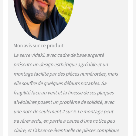
entretenir, et capables de
résister aux vents et à la
neige. 【Conception
pratique :】 ce cadre de
serre est équipé d'un
profilé inférieur en
aluminium d'une hauteur de
Mon avis sur ce produit
6 cm qui peut être
La serre vidaXL avec cadre de base argenté
facilement enfoui dans le
sol, ce qui permet
présente un design esthétique agréable et un
d'économiser sur les coûts
montage facilité par des pièces numérotées, mais
de base supplémentaires.
Il comprend également une
elle souffre de quelques défauts notables. Sa
base supplémentaire de 7
fragilité face au vent et la finesse de ses plaques
cm en acier galvanisé pour
alvéolaires posent un problème de solidité, avec
renforcer la stabilité
structurelle. 【Conception
une note de seulement 2 sur 5. Le montage peut
bien pensée :】 le système
s’avérer ardu, en partie à cause d’une notice peu
de gouttière intégré
permet efficacement
claire, et l’absence éventuelle de pièces complique
l'évacuation de l'eau et la