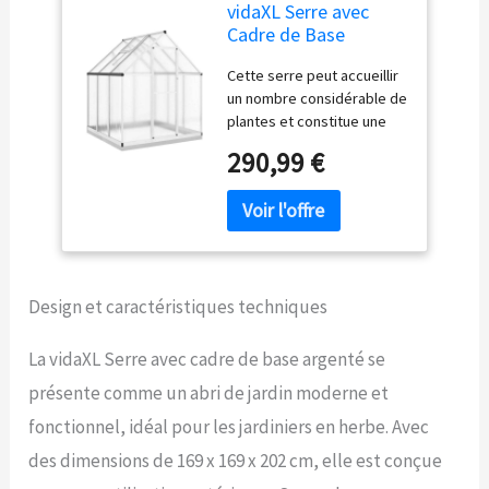
vidaXL Serre avec
Cadre de Base
argenté 169x169x202
Cette serre peut accueillir
cm Aluminium
un nombre considérable de
plantes et constitue une
excellente solution pour
290,99 €
protéger vos plantes du
froid. 【Cadre résistant aux
intempéries et robuste :】
le cadre de la serre est en
aluminium résistant à la
rouille et aux intempéries
Design et caractéristiques techniques
pour une résistance au
vent et une stabilité
élevées. 【Panneau
La vidaXL Serre avec cadre de base argenté se
résistant aux UV et durable
présente comme un abri de jardin moderne et
:】 les plaques sont
constituées de panneaux
fonctionnel, idéal pour les jardiniers en herbe. Avec
latéraux en polycarbonate
des dimensions de 169 x 169 x 202 cm, elle est conçue
résistant aux UV, légers,
durables et faciles à