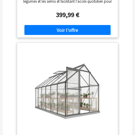
légumes et les semis et facilitant l'accès quotidien pour
d’air dans votre serre tout en les protégeant des
les soins. Les panneaux en polycarbonate de qualité
insectes, oiseaux et autres.
supérieure offrent une excellente transmission de la
399,99 €
lumière, une isolation thermique et une résistance aux
chocs, créant un environnement de croissance stable
pour les plantes. Une ventilation de toit réglable et une
porte verrouillable assurent une bonne circulation de
l'air et la sécurité, et régulent efficacement la
température et l'humidité dans la serre. Cadre en
aluminium robuste avec fondation incluse pour plus de
stabilité et de durabilité, résistant à la rouille et conçu
pour les conditions météorologiques défavorables en
plein air. Idéale pour les terrasses, les cours et les jardins,
cette serre aide à prolonger la période de croissance et
à protéger les plantes tout au long de l'année.