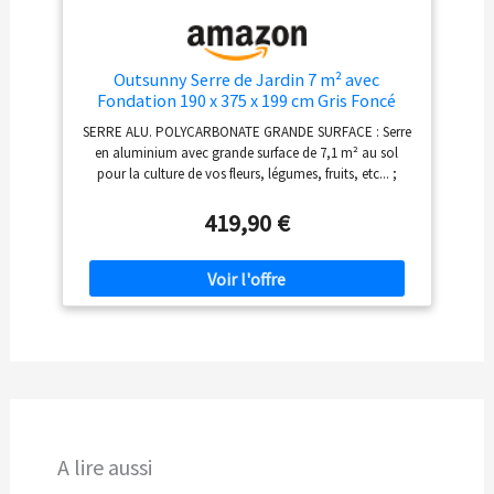
Outsunny Serre de Jardin 7 m² avec
Fondation 190 x 375 x 199 cm Gris Foncé
SERRE ALU. POLYCARBONATE GRANDE SURFACE : Serre
en aluminium avec grande surface de 7,1 m² au sol
pour la culture de vos fleurs, légumes, fruits, etc... ;
hauteur maximale de 1,99 m idéale pour la ventilation
de la serre et pour l'entretien de vos végétaux
419,90 €
STRUCTURE RÉSISTANTE AVEC GOUTTIÈRE : Serre en
polycarbonate avec cadre en alliage d'aluminium et
base en acier galvanisé pour une plus grande stabilité et
résistance. Comprend 4 boulons pour fixer la base au
sol. Les gouttières intégrées permettent la collecte de
l'eau et le drainage ultérieur MATÉRIAUX DE QUALITÉ,
SERRE ROBUSTE : Structure robuste et stable en
aluminium et panneaux double paroi en polycarbonate
alvéolé isolant et anti-UV de 4 mm OPTIMISATION DE
VOTRE RENDEMENT & QUALITÉ DE PRODUCTION : Abri
de plantes offre une protection idéale contre le froid, les
A lire aussi
insectes, oiseaux, etc. afin d'optimiser le rendement et
la qualité de votre production - Porte coulissante,