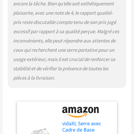
encore la tâche. Bien qu’elle soit esthétiquement
fenêtre d'aération est
conçue avec 5 angles
plaisante, avec une note de 4, le rapport qualité-
réglables pour la
prix reste discutable compte tenu de son prix jugé
circulation de l'air afin
d'équilibrer l'humidité et la
excessif par rapport à sa qualité perçue. Malgré ces
température. La porte
inconvénients, elle peut répondre aux attentes de
battante vous permet
également d'entrer plus
ceux qui recherchent une serre portative pour un
facilement dans la serre
usage extérieur, mais il est crucial de renforcer sa
pour une utilisation
quotidienne.
stabilité et de vérifier la présence de toutes les
pièces à la livraison.
vidaXL Serre avec
Cadre de Base