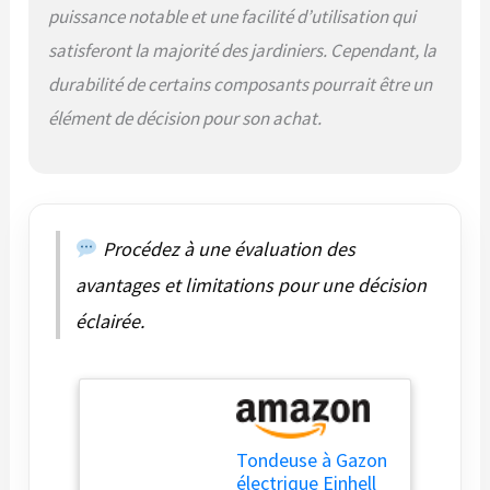
» – Les grandes roues
puissance notable et une facilité d’utilisation qui
arrière en plastique
satisferont la majorité des jardiniers. Cependant, la
préservent le gazon et
facilitent le maniement.
durabilité de certains composants pourrait être un
Bac collecteur – Le bac
élément de décision pour son achat.
collecteur robuste en
plastique et nylon peut
contenir jusqu’à 50 L
d’herbe coupée. Son
indicateur de niveau de
remplissage permet
Procédez à une évaluation des
de voir à tout moment
s’il doit être vidé.
avantages et limitations pour une décision
Rangement rapide –
éclairée.
Grâce au guidon
repliable et à la
poignée intégrée, la
tondeuse à gazon
électrique Einhell se
range sans
Tondeuse à Gazon
encombrement et se
électrique Einhell
transporte facilement.