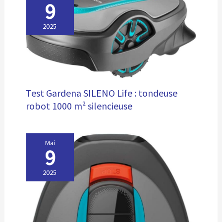
9
2025
Test Gardena SILENO Life : tondeuse
robot 1000 m² silencieuse
Mai
9
2025