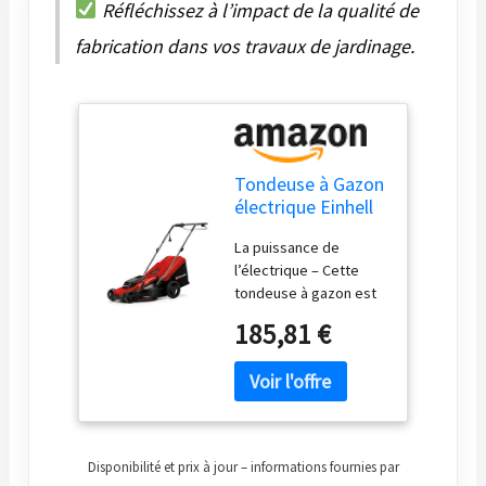
Réfléchissez à l’impact de la qualité de
fabrication dans vos travaux de jardinage.
Tondeuse à Gazon
électrique Einhell
GC-EM 1800/43
La puissance de
l’électrique – Cette
tondeuse à gazon est
équipée d’un puissant
185,81 €
moteur fonctionnant à
un régime élevé et
convient idéalement à
la tonte de surfaces
jusqu’à 800 m². Tonte
parfaite – Grâce au
Disponibilité et prix à jour – informations fournies par
système de réglage