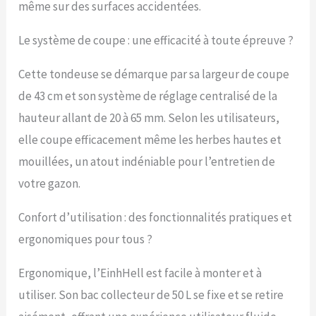
robuste est réglable en
même sur des surfaces accidentées.
hauteur au moyen de
clips de blocage rapide,
Le système de coupe : une efficacité à toute épreuve ?
et permet de tondre
longtemps en
Cette tondeuse se démarque par sa largeur de coupe
conservant une posture
confortable. Roues de
de 43 cm et son système de réglage centralisé de la
type « buggy » – Les
hauteur allant de 20 à 65 mm. Selon les utilisateurs,
grandes roues arrière en
plastique préservent le
elle coupe efficacement même les herbes hautes et
gazon et facilitent le
mouillées, un atout indéniable pour l’entretien de
maniement. Bac
collecteur – Le bac
votre gazon.
collecteur robuste en
plastique et nylon peut
Confort d’utilisation : des fonctionnalités pratiques et
contenir jusqu’à 50 L
ergonomiques pour tous ?
d’herbe coupée. Son
indicateur de niveau de
remplissage permet de
Ergonomique, l’EinhHell est facile à monter et à
voir à tout moment s’il
utiliser. Son bac collecteur de 50 L se fixe et se retire
doit être vidé.
Rangement rapide –