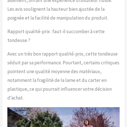
aisément, offrant une expérience utilisateur fluide.
Grâce au guidon repliable
Les avis soulignent la hauteur bien ajustée de la
et à la poignée intégrée,
la tondeuse à gazon
poignée et la facilité de manipulation du produit.
électrique Einhell se
range sans
Rapport qualité-prix : faut-il succomber à cette
encombrement et se
tondeuse ?
transporte facilement.
Avec un très bon rapport qualité-prix, cette tondeuse
séduit par sa performance. Pourtant, certains critiques
pointent une qualité moyenne des matériaux,
notamment la fragilité de la lame et du carter en
plastique, ce qui pourrait influencer votre décision
d’achat.