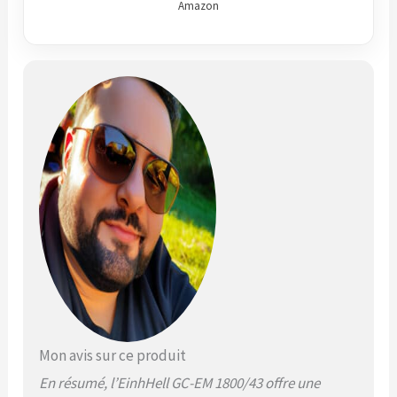
Amazon
centralisé à 6 niveaux,
la hauteur de coupe
souhaitée se règle
facilement et
rapidement entre 20 et
65 mm. Larges bandes
– Avec une largeur de
coupe de 43 cm, les
grandes étendues de
gazon peuvent être
tondues sans difficulté.
Adaptation en toute
flexibilité – Le guidon
robuste est réglable
en hauteur au moyen
de clips de blocage
rapide, et permet de
tondre longtemps en
conservant une
Mon avis sur ce produit
posture confortable.
En résumé, l’EinhHell GC-EM 1800/43 offre une
Roues de type « buggy