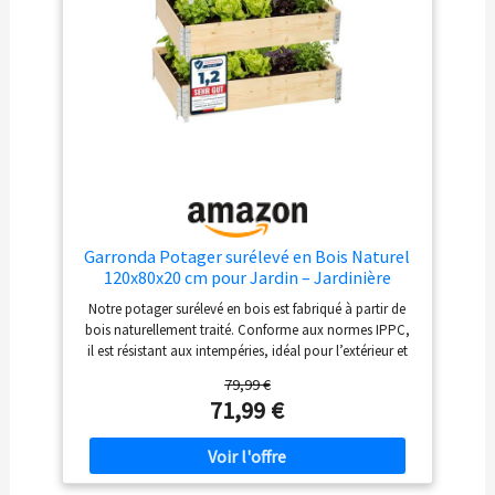
Garronda Potager surélevé en Bois Naturel
120x80x20 cm pour Jardin – Jardinière
rectangulaire 3 piècespour Plantes, Fleurs,
Notre potager surélevé en bois est fabriqué à partir de
légumes et Herbes - Bac Potager en Bois
bois naturellement traité. Conforme aux normes IPPC,
GD-0075, Naturel
il est résistant aux intempéries, idéal pour l’extérieur et
parfait comme carré potager. Bois de haute qualité –
79,99 €
Les cadres en pin scandinave sont rabotés et traités
71,99 €
thermiquement pour assurer une protection optimale
contre les parasites et les champignons, garantissant
ainsi une jardinière durable. Ce bac potager extérieur en
bois est pliable et empilable, ce qui facilite son transport