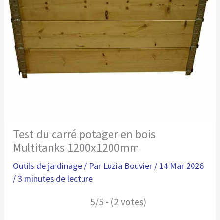
Test du carré potager en bois
Multitanks 1200x1200mm
Outils de jardinage
/ Par
Luzia Bouvier
/
14 Mar 2026
/
3 minutes de lecture
5/5 - (2 votes)