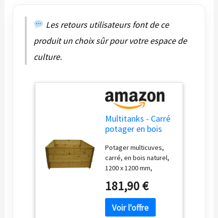
Les retours utilisateurs font de ce
produit un choix sûr pour votre espace de
culture.
Multitanks - Carré
potager en bois
naturel
Potager multicuves,
1200x1200mm
carré, en bois naturel,
hauteur 585mm
1200 x 1200 mm,
hauteur 585 mm
181,90 €
PLANTEUR