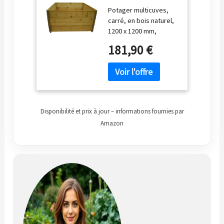
naturel
Potager multicuves,
1200x1200mm
carré, en bois naturel,
hauteur 585mm
1200 x 1200 mm,
hauteur 585 mm
181,90 €
PLANTEUR
Disponibilité et prix à jour – informations fournies par
Amazon