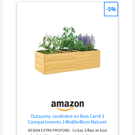
et son rangement. Parfait pour le jardinage et
l’aménagement paysager. Nos potagers surélevés en
-5%
bois s'adaptent à tous types de jardins et offrent des
conditions idéales pour la culture des légumes, fleurs et
herbes aromatiques. Ils embellissent votre espace
extérieur. Garronda - Marque spécialisée dans les
accessoires de jardin de haute qualité : bacs potagers,
jardinières en bois, carrés potagers et autres
équipements pour cultiver votre jardin avec succès.
Outsunny Jardinière en Bois Carré 3
Compartiments 140x60x40cm Naturel
DESIGN EXTRA PROFOND : Ce bac à fleur en bois