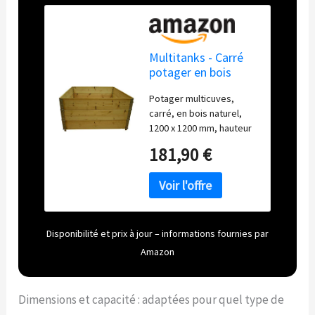
Multitanks - Carré
potager en bois
naturel
Potager multicuves,
1200x1200mm
carré, en bois naturel,
hauteur 585mm
1200 x 1200 mm, hauteur
585 mm PLANTEUR
181,90 €
Disponibilité et prix à jour – informations fournies par
Amazon
Dimensions et capacité : adaptées pour quel type de