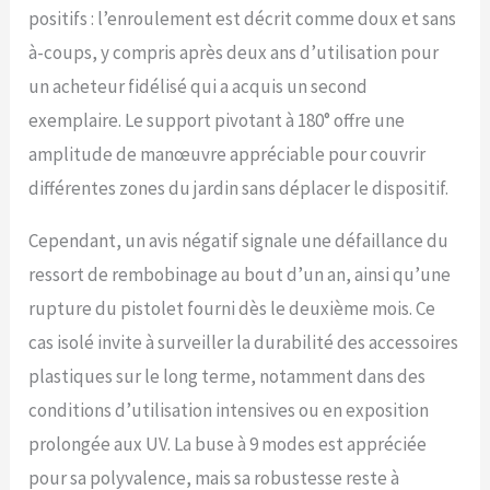
positifs : l’enroulement est décrit comme doux et sans
raccords à connexion
rapide pour différentes
à-coups, y compris après deux ans d’utilisation pour
tailles de robinet, cet
un acheteur fidélisé qui a acquis un second
enrouleur de tuyau
d'arrosage est idéal pour
exemplaire. Le support pivotant à 180° offre une
l'arrosage du jardin,
amplitude de manœuvre appréciable pour couvrir
l'entretien de la pelouse,
le lavage de voiture, le
différentes zones du jardin sans déplacer le dispositif.
bain des animaux et le
nettoyage des porches
Cependant, un avis négatif signale une défaillance du
ou des fenêtres
ressort de rembobinage au bout d’un an, ainsi qu’une
rupture du pistolet fourni dès le deuxième mois. Ce
cas isolé invite à surveiller la durabilité des accessoires
plastiques sur le long terme, notamment dans des
conditions d’utilisation intensives ou en exposition
prolongée aux UV. La buse à 9 modes est appréciée
pour sa polyvalence, mais sa robustesse reste à