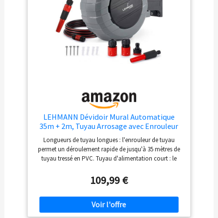
sécurité quand il n'est pas utilisé, économisant un
espace précieux tout en assurant un accès rapide.
Durable : Nos enrouleurs de tuyau rétractables robustes
sont fabriqués avec des matériaux solides et durables
qui résistent à tous types de conditions
météorologiques difficiles, vous offrant une expérience
utilisateur durable et fiable.
LEHMANN Dévidoir Mural Automatique
35m + 2m, Tuyau Arrosage avec Enrouleur
pour Montage Mural, avec un Tuyau
Longueurs de tuyau longues : l'enrouleur de tuyau
d'arrosage de 35 mètres, Raccords 1/2'' et
permet un déroulement rapide de jusqu'à 35 mètres de
3/4''
tuyau tressé en PVC. Tuyau d'alimentation court : le
tuyau d'alimentation intégré de 2 m de long permet une
alimentation en eau facile. Raccords adaptés :
109,99 €
l'enrouleur de tuyau est livré avec des raccords de 3/4"
et 1/2" ainsi qu'un arroseur. Haute pression : avec une
pression de fonctionnement maximale de 8 bar,
l'enrouleur de tuyau est adapté pour une utilisation