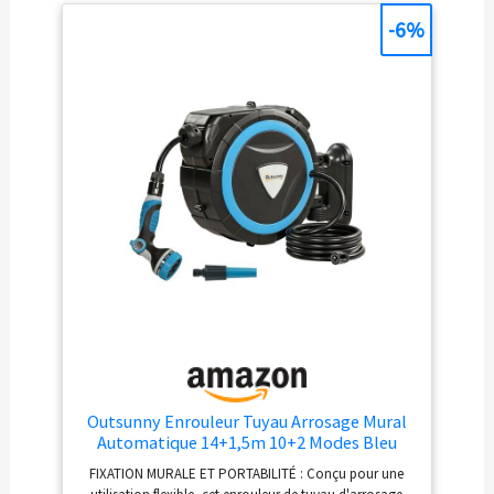
monté sur des
-6%
surfaces en brique,
béton, bois ou pierre
grâce au kit fourni, ou
démonté pour un
rangement à l'abri du
gel Verrouillage à
n'importe quelle
longueur : Verrouillez le
tuyau à n'importe
quelle longueur pour un
arrosage facile des
recoins de votre jardin.
Le ressort spiralé en
acier intégré a passé
avec succès plus de 3
000 tests d'étirement,
garantissant une
Outsunny Enrouleur Tuyau Arrosage Mural
utilisation fluide et
Automatique 14+1,5m 10+2 Modes Bleu
durable sans
FIXATION MURALE ET PORTABILITÉ : Conçu pour une
vieillissement