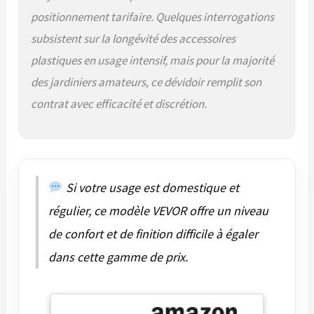
durable sans
positionnement tarifaire. Quelques interrogations
vieillissement
Structure robuste :
subsistent sur la longévité des accessoires
Fabriqué avec une
plastiques en usage intensif, mais pour la majorité
coque résistante au
gel, ce dévidoir de
des jardiniers amateurs, ce dévidoir remplit son
tuyau d'arrosage
contrat avec efficacité et discrétion.
rétractable résiste aux
températures élevées
et est équipé d'un
tuyau en PVC triple
couche avec raccords
en laiton. Il a passé
Si votre usage est domestique et
avec succès les tests
régulier, ce modèle VEVOR offre un niveau
de pression à 200 PSI
et les tests
de confort et de finition difficile à égaler
d'éclatement à 600 PSI
dans cette gamme de prix.
pour garantir sa
durabilité et sa
résistance à la rupture
Large application :