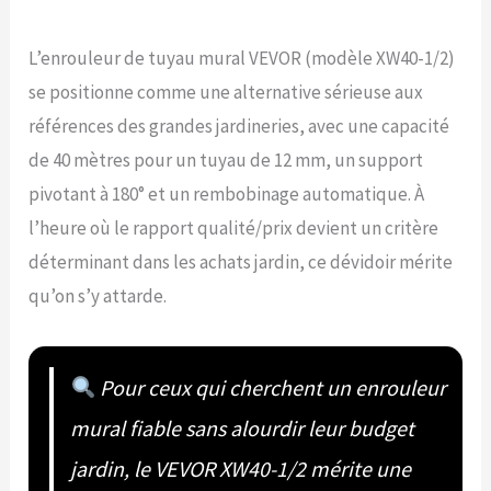
L’enrouleur de tuyau mural VEVOR (modèle XW40-1/2)
se positionne comme une alternative sérieuse aux
références des grandes jardineries, avec une capacité
de 40 mètres pour un tuyau de 12 mm, un support
pivotant à 180° et un rembobinage automatique. À
l’heure où le rapport qualité/prix devient un critère
déterminant dans les achats jardin, ce dévidoir mérite
qu’on s’y attarde.
Pour ceux qui cherchent un enrouleur
mural fiable sans alourdir leur budget
jardin, le VEVOR XW40-1/2 mérite une