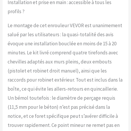
Installation et prise en main : accessible à tous les
tuyau rétractable permet
une couverture complète
profils ?
du jardin. L'enrouleur
peut être monté sur des
Le montage de cet enrouleur VEVOR est unanimement
surfaces en brique,
béton, bois ou pierre
salué par les utilisateurs : la quasi-totalité des avis
grâce au kit fourni, ou
évoque une installation bouclée en moins de 15 à 20
démonté pour un
minutes. Le kit livré comprend quatre tirefonds avec
rangement à l'abri du gel
Verrouillage à n'importe
chevilles adaptés aux murs pleins, deux embouts
quelle longueur :
(pistolet et robinet droit manuel), ainsi que les
Verrouillez le tuyau à
n'importe quelle
raccords pour robinet extérieur. Tout est inclus dans la
longueur pour un
boîte, ce qui évite les allers-retours en quincaillerie.
arrosage facile des
recoins de votre jardin.
Un bémol toutefois : le diamètre de perçage requis
Le ressort spiralé en
(11,5 mm pour le béton) n’est pas précisé dans la
acier intégré a passé
avec succès plus de 3
notice, et ce foret spécifique peut s’avérer difficile à
000 tests d'étirement,
trouver rapidement. Ce point mineur ne remet pas en
garantissant une