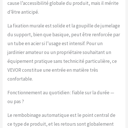
utilisation fluide et
cause l’accessibilité globale du produit, mais il mérite
durable sans
d’être anticipé.
vieillissement Structure
robuste : Fabriqué avec
une coque résistante au
La fixation murale est solide et la goupille de jumelage
gel, ce dévidoir de tuyau
du support, bien que basique, peut être renforcée par
d'arrosage rétractable
un tube en acier si l’usage est intensif. Pour un
résiste aux températures
élevées et est équipé
jardinier amateur ou un propriétaire souhaitant un
d'un tuyau en PVC triple
équipement pratique sans technicité particulière, ce
couche avec raccords en
laiton. Il a passé avec
VEVOR constitue une entrée en matière très
succès les tests de
confortable.
pression à 200 PSI et les
tests d'éclatement à 600
PSI pour garantir sa
Fonctionnement au quotidien : fiable sur la durée —
durabilité et sa
ou pas ?
résistance à la rupture
Large application : Avec 9
Le rembobinage automatique est le point central de
réglages de
pulvérisation et 1 buse
ce type de produit, et les retours sont globalement
standard, ainsi que des