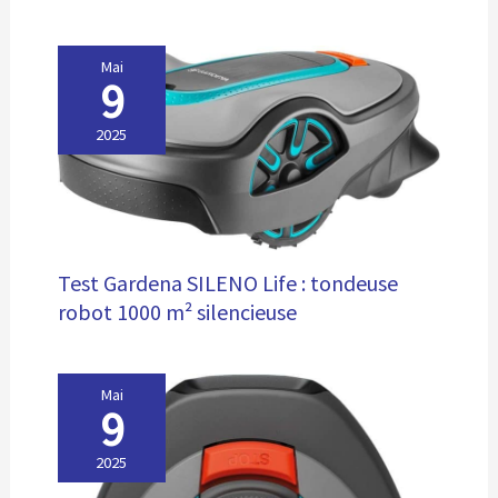
Mai
9
2025
Test Gardena SILENO Life : tondeuse
robot 1000 m² silencieuse
Mai
9
2025