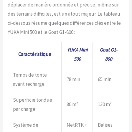
déplacer de manière ordonnée et précise, même sur
installé, YUKA mini se
chargera de couper
des terrains difficiles, est un atout majeur. Le tableau
l'herbe, de tailler les
ci-dessous résume quelques différences clés entre le
bordures et de s'adapter à
diverses espèces d'herbe.
YUKA Mini 500 et le Goat G1-800 :
Sa navigation intelligente
permet d'effectuer 1 à 3
YUKA Mini
Goat G1-
trajets supplémentaires le
Caractéristique
long de la bordure pour
500
800
que la pelouse soit
parfaitement tondue,
minimisant ainsi les
Temps de tonte
78 min
65 min
endroits manqués et vous
avant recharge
permettant d'avoir
facilement une pelouse
semblable à un tapis.
Superficie tondue
80 m²
130 m²
Amélioration de l'efficacité
par charge
de coupe triple : YUKA mini
robot tondeuse adopte
une conception à disque
Système de
NetRTK +
Balises
de coupe unique et à