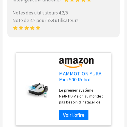
Notes des utilisateurs 4.2/5
Note de 4.2 pour 789 utilisateurs
MAMMOTION YUKA
Mini 500 Robot
Tondeuse sans Fil
Le premier système
Périphérique,
NetRTK+Vision au monde :
NetRTK+Vision,
pas besoin d'installer de
Aucune Antenne RTK
station RTK ; prêt à l'emploi
Requise,
dès sa sortie de
Recommandé 500
l'emballage. Alimenté par le
m², Pente à 50%,
module NetRTK et le