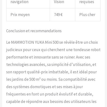
navigation
Vision
requises
disque de coupe flottant,
avec une largeur de coupe
de 190 mm (7,2 pouces),
Prix moyen
749 €
Plus cher
garantissant une efficacité
et une coupe précise des
bords. Le réglage
Conclusion et recommandations
dynamique de la hauteur
assure une hauteur de
Le MAMMOTION YUKA Mini 500 se révèle être un choix
coupe uniforme (20-60 mm
(0,78-2,64 pouces)) sur
judicieux pour ceux qui cherchent une tondeuse robot
différents terrains. YUKA
performante et innovante sans se ruiner. Avec ses
mini peut tondre jusqu'à 80
mètres carrés de pelouse
technologies avancées, sa simplicité d’utilisation, et
par charge complète.
son rapport qualité-prix imbattable, il est idéal pour
les jardins de 500 m² ou moins. Sa compatibilité avec
des systèmes domotiques et ses mises à jour
fréquentes en font un produit évolutif et durable,
capable de répondre aux besoins des utilisateurs les