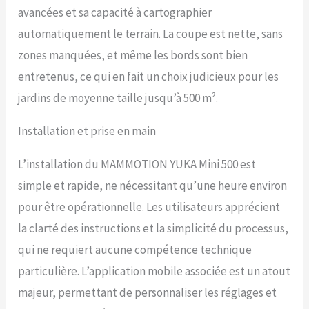
avancées et sa capacité à cartographier
générer une carte entière
en seulement 10 minutes.
automatiquement le terrain. La coupe est nette, sans
Installation sans fil
zones manquées, et même les bords sont bien
périphérique et plus
besoin de le déplacer
entretenus, ce qui en fait un choix judicieux pour les
manuellement sur la
jardins de moyenne taille jusqu’à 500 m².
pelouse ! L'algorithme
piloté par IA de YUKA mini
Installation et prise en main
garantit une couverture
précise des coins aux
bords, avec une précision
L’installation du MAMMOTION YUKA Mini 500 est
de coupe à moins de 5 cm*
simple et rapide, ne nécessitant qu’une heure environ
du mur, garantissant des
bords nets. Module de
pour être opérationnelle. Les utilisateurs apprécient
vision IA UltraSense de
la clarté des instructions et la simplicité du processus,
pointe : Lorsque le sol et
les bords de la pelouse
qui ne requiert aucune compétence technique
sont alignés, YUKA mini
particulière. L’application mobile associée est un atout
robot tondeuse peut se
déplacer le long de la limite
majeur, permettant de personnaliser les réglages et
pour une coupe nette et