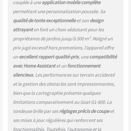
couplée à une
application mobile complète
besoin de le déplacer
manuellement sur la
permettant une personnalisation poussée. Sa
pelouse ! L'algorithme
qualité de tonte exceptionnelle
et son
design
piloté par IA de YUKA mini
garantit une couverture
attrayant
en font un choix séduisant pour les
précise des coins aux
propriétaires de jardins jusqu’à 500 m². Malgré un
bords, avec une précision
de coupe à moins de 5 cm*
prix jugé excessif hors promotions, l’appareil offre
du mur, garantissant des
un
excellent rapport qualité-prix
, une
compatibilité
bords nets. Module de
vision IA UltraSense de
avec Home Assistant
et un
fonctionnement
pointe : Lorsque le sol et
silencieux
. Les performances sur terrain accidenté
les bords de la pelouse
sont alignés, YUKA mini
et la gestion des obstacles sont impressionnantes,
robot tondeuse peut se
bien que la cartographie présente quelques
déplacer le long de la limite
pour une coupe nette et
limitations comparativement au Goat G1-800. La
précise. Détectez les
tondeuse brille par ses
réglages précis de coupe
et
limites invisibles pour
ses mises à jour régulières qui renforcent ses
rester dans les zones de
tonte désignées, même
fonctionnalités. Toutefois, l’autonomie et la