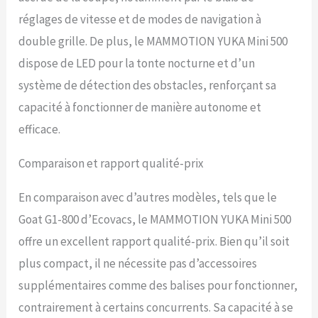
zones de travail et créer
réglages de vitesse et de modes de navigation à
des chemins entre elles,
même des chemins étroits
double grille. De plus, le MAMMOTION YUKA Mini 500
entre les maisons.
dispose de LED pour la tonte nocturne et d’un
Définissez des horaires,
des modèles de coupe et
système de détection des obstacles, renforçant sa
des hauteurs de coupe
capacité à fonctionner de manière autonome et
différents pour chaque
zone de tonte. Créez des
efficace.
zones interdites pour les
zones qui n'ont pas besoin
Comparaison et rapport qualité-prix
d'être tondues, comme les
parterres de fleurs
En comparaison avec d’autres modèles, tels que le
ordinaires, les terrains de
jeux ou les piscines. Avec
Goat G1-800 d’Ecovacs, le MAMMOTION YUKA Mini 500
son dégagement vertical
offre un excellent rapport qualité-prix. Bien qu’il soit
de 3,5 cm et sa capacité à
naviguer sur une pente de
plus compact, il ne nécessite pas d’accessoires
50 % (27°), YUKA mini peut
supplémentaires comme des balises pour fonctionner,
fonctionner dans plus de
99 % des jardins
contrairement à certains concurrents. Sa capacité à se
résidentiels. Une fois