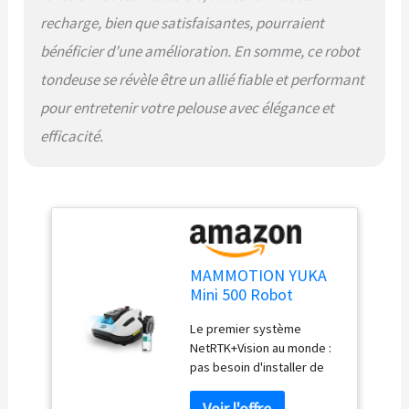
sans signaux satellites.
recharge, bien que satisfaisantes, pourraient
Reconnaissance et
évitement d'objets IA La
bénéficier d’une amélioration. En somme, ce robot
technologie de
tondeuse se révèle être un allié fiable et performant
reconnaissance et
d'évitement d'objets 3D
pour entretenir votre pelouse avec élégance et
par apprentissage profond
efficacité.
IA de YUKA mini excelle
dans la détection et
l'évitement des obstacles.
Gérez facilement jusqu'à
15 zones de tonte
différentes: Avec
l'application Mammotion,
vous pouvez facilement
MAMMOTION YUKA
configurer des tâches de
Mini 500 Robot
tonte pour jusqu'à 15
Tondeuse sans Fil
Le premier système
zones de travail et créer
Périphérique,
NetRTK+Vision au monde :
des chemins entre elles,
NetRTK+Vision,
pas besoin d'installer de
même des chemins étroits
Aucune Antenne RTK
station RTK ; prêt à l'emploi
entre les maisons.
Requise,
dès sa sortie de
Définissez des horaires,