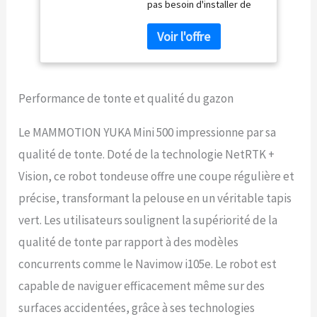
pas besoin d'installer de
Aucune Antenne RTK
station RTK ; prêt à l'emploi
Requise,
dès sa sortie de
Recommandé 500
l'emballage. Alimenté par le
m², Pente à 50%,
module NetRTK et le
Cartographie
module 4G, tous deux
Automatique, avec
gratuits jusqu'en 2025, il
Module 4G
Performance de tonte et qualité du gazon
assure un positionnement
stable au centimètre près,
Le MAMMOTION YUKA Mini 500 impressionne par sa
même sous les arbres ou
qualité de tonte. Doté de la technologie NetRTK +
dans les passages étroits.
La station RTK est toujours
Vision, ce robot tondeuse offre une coupe régulière et
offerte. Réglez une fois,
précise, transformant la pelouse en un véritable tapis
gagnez le reste : Basé sur
la technologie avancée de
vert. Les utilisateurs soulignent la supériorité de la
vision IA et RTK, YUKA mini
qualité de tonte par rapport à des modèles
peut créer des cartes
virtuelles de manière
concurrents comme le Navimow i105e. Le robot est
autonome dans
capable de naviguer efficacement même sur des
l'application Mammotion.
Pour une pelouse de 800
surfaces accidentées, grâce à ses technologies
mètres carrés, il peut