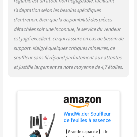
réglable est un atout non négligeable, facilitant
épaisses et respirantes,
de sorte que vous pouvez
l’adaptation selon les besoins spécifiques
le porter pendant une
d’entretien. Bien que la disponibilité des pièces
longue période sans
sensation de fatigue et
détachées soit une inconnue, le service du vendeur
d'étouffement. Le dossier
est jugé excellent, ce qui rassure en cas de besoin de
épais peut isoler
efficacement la chaleur de
support. Malgré quelques critiques mineures, ce
sortie de la machine et
souffleur sans fil répond parfaitement aux attentes
même une utilisation à long
et justifie largement sa note moyenne de 4,7 étoiles.
terme ne vous nuira pas.
【Large application】 : il
peut traiter efficacement
des tâches telles que
balayer les feuilles,
nettoyer la pelouse, le
sable et le gravier, le
déneigement de la cour, la
WindWilder Souffleur
lutte contre les incendies
de feuilles à essence
de forêt, le nettoyage des
75,6 CC - Moteur 4
scories de soudure,
【Grande capacité】 : le
temps - Longueur du