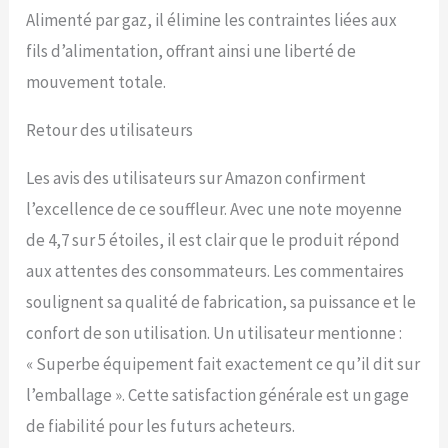
sable et le gravier, le
Alimenté par gaz, il élimine les contraintes liées aux
déneigement de la cour, la
lutte contre les incendies
fils d’alimentation, offrant ainsi une liberté de
de forêt, le nettoyage des
mouvement totale.
scories de soudure,
l'étanchéité de la
Retour des utilisateurs
construction et le
dépoussiérage du chantier.
Les avis des utilisateurs sur Amazon confirment
l’excellence de ce souffleur. Avec une note moyenne
de 4,7 sur 5 étoiles, il est clair que le produit répond
aux attentes des consommateurs. Les commentaires
soulignent sa qualité de fabrication, sa puissance et le
confort de son utilisation. Un utilisateur mentionne :
« Superbe équipement fait exactement ce qu’il dit sur
l’emballage ». Cette satisfaction générale est un gage
de fiabilité pour les futurs acheteurs.