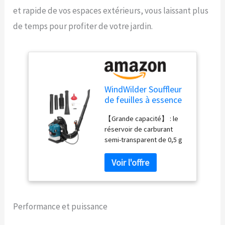
et rapide de vos espaces extérieurs, vous laissant plus
de temps pour profiter de votre jardin.
WindWilder Souffleur
de feuilles à essence
75,6 CC - Moteur 4
【Grande capacité】 : le
temps - Longueur du
réservoir de carburant
tube : 168 cm -
semi-transparent de 0,5 g
Réservoir de
vous permet d'utiliser la
carburant de 1,9 l -
machine pendant une
Vitesse réglable -
longue période, de vérifier
Souffleur sans fil pour
et de remplir l'essence à
jardin, pelouse et
temps. Combiné avec un
remplisseur d'essence et
Performance et puissance
un carburateur qui peuvent
brûler complètement de