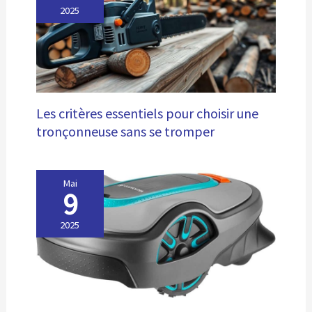
longue et réduit la consommation d'énergie par
2025
rapport à un moteur traditionnel Batterie et Chargeur
Inclus : La batterie 2,0 Ah et 20 V incluse vous permet de
travailler pendant 15 à 25 minutes selon le mode. Une
charge complète prendra 50 minutes avec le chargeur
rapide inclus
Les critères essentiels pour choisir une
tronçonneuse sans se tromper
Mai
9
2025