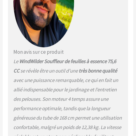
volume d'air élevé de 498 ft
³/s et les sorties d'air
plates permettent au
produit d'éliminer
rapidement les feuilles, le
sable, le gravier dur et la
neige, ce qui améliore
votre efficacité. 【Design
Mon avis sur ce produit
sophistiqué】 : le tuyau de
Le
WindWilder Souffleur de feuilles à essence 75,6
sortie d'air ignifuge de 168
cm prend en charge un
CC
se révèle être un outil d’une
très bonne qualité
réglage à 180 ° vers le haut
avec une puissance remarquable, ce qui en fait un
et vers le bas, et le tuyau à
l'interface vous facilite
allié indispensable pour le jardinage et l’entretien
également d'ajuster la
des pelouses. Son moteur 4 temps assure une
direction, élargir
efficacement la zone de
performance optimale, tandis que la longueur
nettoyage. 【Expérience
généreuse du tube de 168 cm permet une utilisation
confortable】 : il adopte un
design de style sac à dos,
confortable, malgré un poids de 12,38 kg. La vitesse
combiné avec des sangles