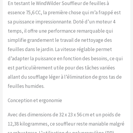
En testant le WindWilder Souffleur de feuilles à
l'essence pour économiser
essence 75,6 CC, la première chose qui m’a frappé est
des coûts. 【Haute
efficacité】 : le moteur 4
sa puissance impressionnante. Doté d’un moteur 4
temps de 2600 W, la
temps, il offre une performance remarquable qui
vitesse de 7000 tr/min, le
volume d'air élevé de 498 ft
simplifie grandement le travail de nettoyage des
³/s et les sorties d'air
feuilles dans le jardin. La vitesse réglable permet
plates permettent au
produit d'éliminer
d’adapter la puissance en fonction des besoins, ce qui
rapidement les feuilles, le
est particulièrement utile pour des tâches variées
sable, le gravier dur et la
neige, ce qui améliore
allant du soufflage léger à l’élimination de gros tas de
votre efficacité. 【Design
feuilles humides.
sophistiqué】 : le tuyau de
sortie d'air ignifuge de 168
cm prend en charge un
Conception et ergonomie
réglage à 180 ° vers le haut
et vers le bas, et le tuyau à
Avec des dimensions de 32 x 23 x 56 cm et un poids de
l'interface vous facilite
12,38 kilogrammes, ce souffleur reste maniable malgré
également d'ajuster la
direction, élargir