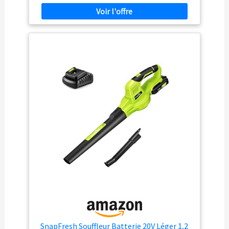
245 km/h pour un travail de qualité : cet outil de
jardinage est performant, silencieux et garanti des
résultats optimisés. Le souffleur de jardin présente une
buse inclinée qui décolle tous les déchets pour une
efficacité renforcée [AUTONOMIE] Adaptez l'utilisation
de votre Souffleur OBL1820S, selon la batterie 18V ONE+
que vous choisissez. Avec une batterie 2,0 Ah vous
atteignez jusqu’à 8 min, avec une 2,5 Ah vous atteignez
jusqu’à 10 min, avec une 4,0 Ah vous atteignez jusqu’à
17 min, avec une 5,0 Ah vous atteignez jusqu’à 21 min,
et avec une 6,0 Ah vous atteignez jusqu’à 25 min.
Contenu du paquet : le souffleur est livré avec 1 buse
plate de soufflerie. Veuillez noter qu'il est vendu sans
batterie ni chargeur. Cet article est uniquement
composé de pièces de qualité pour une très longue
durée de vie. Il convient pour le nettoyage des feuilles
mortes, des débris des allées, des terrasses, des
pelouses, etc. et des petits jardins Concept 18V ONE+ :
alimentez ce modèle et tous vos outils de jardinage et
de bricolage avec la même batterie. Son interrupteur
ergonomique facilite la mise en marche et l'arrêt.
Désaccouplez simplement le tube de soufflerie du bloc
moteur pour transporter l'appareil et le ranger en toute
simplicité
SnapFresh Souffleur Batterie 20V Léger 1,2