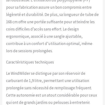
sa robustesse. L’utilisation du polypropylène (PP)
efficacement la zone de
pour sa fabrication assure un bon compromis entre
nettoyage. 【Expérience
confortable】 : il adopte un
légèreté et durabilité. De plus, sa longueur de tube de
design de style sac à dos,
168 cm offre une portée suffisante pour atteindre les
combiné avec des sangles
épaisses et respirantes,
coins difficiles d’accès sans effort. Le design
de sorte que vous pouvez
ergonomique, associé à une sangle ajustable,
le porter pendant une
longue période sans
contribue à un confort d’utilisation optimal, même
sensation de fatigue et
lors de sessions prolongées.
d'étouffement. Le dossier
épais peut isoler
Caractéristiques techniques
efficacement la chaleur de
sortie de la machine et
même une utilisation à long
Le WindWilder se distingue par son réservoir de
terme ne vous nuira pas.
carburant de 1,9 litre, permettant une utilisation
【Large application】 : il
peut traiter efficacement
prolongée sans nécessité de remplissage fréquent.
des tâches telles que
Cette autonomie est un atout considérable pour ceux
balayer les feuilles,
nettoyer la pelouse, le
qui ont de grands jardins ou pelouses à entretenir.