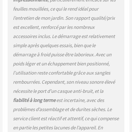
pour les feuilles et les
débris humides les plus
feuilles mouillées, ce qui le rend idéal pour
tenaces. La vitesse de l'air
l’entretien de mon jardin. Son rapport qualité/prix
va éblouir la concurrence
【FACILE À
est excellent, renforcé par les nombreux
TRANSPORTER - 7,9 kg -
accessoires inclus. Le démarrage est relativement
LES TRAVAUX DIFFICILES NE
simple après quelques essais, bien que le
DOIVENT PAS ÊTRE
DIFFICILES AVEC VOUS】 Le
démarrage à froid puisse être laborieux. Avec un
souffleur de feuilles Back
poids léger et un échappement bien positionné,
Pack avec un design
ergonomique est une
l’utilisation reste confortable grâce aux sangles
solution parfaite pour
rembourrées. Cependant, son niveau sonore élevé
enlever les feuilles
tombées des allées, des
nécessite le port d’un casque anti-bruit, et la
patios, des jardins ou de
fiabilité à long terme
est incertaine, avec des
tout autre endroit. Il a une
seule main pour les modes
problèmes d’assemblage et de durites sèches. Le
de ventilateur; nez coudé,
service client est réactif et attentif, ce qui compense
compact et léger pour une
manipulation confortable.
en partie les petites lacunes de l’appareil. En
【MOINS DE