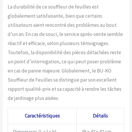
de 12 mois et instructions
La durabilité de ce souffleur de feuilles est
incluses et boîte à outils
GRATUITE, protection EPI et
globalement satisfaisante, bien que certains
harnais inclus APPELEZ-
utilisateurs aient rencontré des problèmes au bout
NOUS POUR DE L'AIDE! - BU-
KO offre à tous ceux qui
d’un an. En cas de souci, le service après-vente semble
achètent un service client
réactif et efficace, selon plusieurs témoignages.
en direct 7 jours sur 7.
Nous maintenons une
Toutefois, la disponibilité des pièces détachées reste
gamme complète de
un point d’interrogation, ce qui peut poser problème
pièces de rechange ainsi
qu'un centre de réparation
en cas de panne majeure. Globalement, le BU-KO
à service complet et avons
Souffleur de Feuilles se distingue par son excellent
dédié une équipe de
techniciens qui peuvent
rapport qualité-prix et sa capacité à rendre les tâches
résoudre tous les
de jardinage plus aisées.
problèmes que vous
pourriez avoir par
téléphone.
Caractéristiques
Détails
Dimensions (L x l x h)
38 x 47 x 42 cm