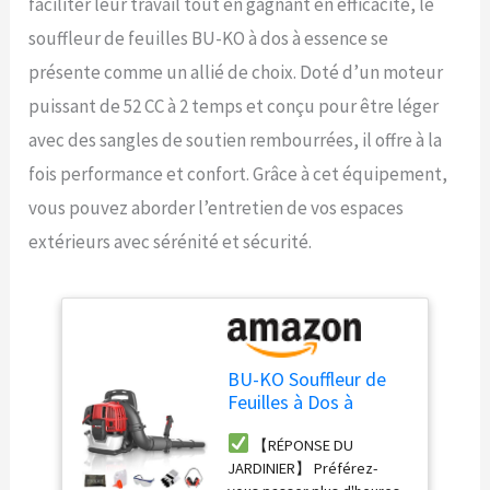
faciliter leur travail tout en gagnant en efficacité, le
souffleur de feuilles BU-KO à dos à essence se
présente comme un allié de choix. Doté d’un moteur
puissant de 52 CC à 2 temps et conçu pour être léger
avec des sangles de soutien rembourrées, il offre à la
fois performance et confort. Grâce à cet équipement,
vous pouvez aborder l’entretien de vos espaces
extérieurs avec sérénité et sécurité.
BU-KO Souffleur de
Feuilles à Dos à
Essence 52 CC –
【RÉPONSE DU
Moteur Puissant à 2
JARDINIER】 Préférez-
Temps refroidi par air