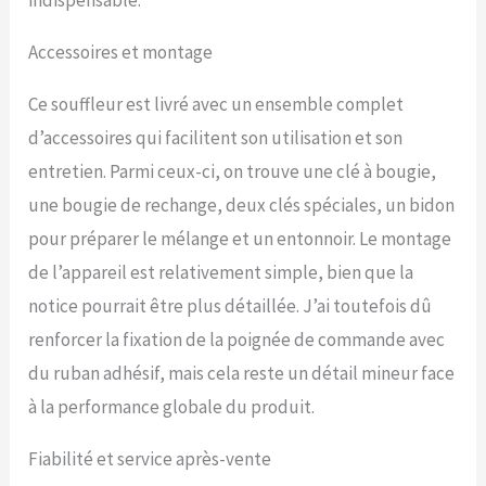
indispensable.
seule main pour les modes
de ventilateur; nez coudé,
Accessoires et montage
compact et léger pour une
manipulation confortable.
Ce souffleur est livré avec un ensemble complet
【MOINS DE
VIBRATIONS ET DE NIVEAU
d’accessoires qui facilitent son utilisation et son
DE BRUIT ET RANGEMENT
entretien. Parmi ceux-ci, on trouve une clé à bougie,
FACILE】 Nos souffleuses à
feuilles sont conçues pour
une bougie de rechange, deux clés spéciales, un bidon
réduire la fatigue et la
pour préparer le mélange et un entonnoir. Le montage
tension sur votre corps. Il
fournit un anti-vibration
de l’appareil est relativement simple, bien que la
efficace qui absorbe les
notice pourrait être plus détaillée. J’ai toutefois dû
vibrations, minimisant le
stress sur vos bras et vos
renforcer la fixation de la poignée de commande avec
mains. Il est également
du ruban adhésif, mais cela reste un détail mineur face
conçu pour émettre un
faible bruit, vous
à la performance globale du produit.
permettant de travailler
sans souci dans les zones
Fiabilité et service après-vente
résidentielles.
Garantie