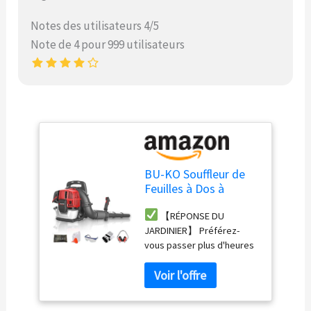
Notes des utilisateurs 4/5
Note de 4 pour 999 utilisateurs
BU-KO Souffleur de
Feuilles à Dos à
Essence 52 CC –
【RÉPONSE DU
Moteur Puissant à 2
JARDINIER】 Préférez-
Temps refroidi par air
vous passer plus d'heures
– Léger avec Sangles
à faire des travaux de
de Soutien
jardinage ou dépenser de
rembourrées
l'argent sur des outils
améliorées Lors de
puissants pour faire le
l'utilisation –