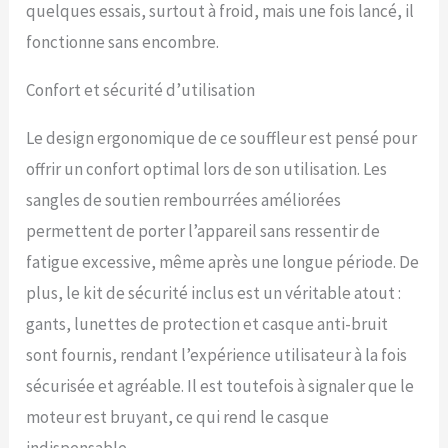
quelques essais, surtout à froid, mais une fois lancé, il
tombées. Il offre une
vitesse de ventilateur
fonctionne sans encombre.
allant jusqu'à 8500 tr / min,
suffisamment puissante
Confort et sécurité d’utilisation
pour les feuilles et les
débris humides les plus
Le design ergonomique de ce souffleur est pensé pour
tenaces. La vitesse de l'air
va éblouir la concurrence
offrir un confort optimal lors de son utilisation. Les
【FACILE À
sangles de soutien rembourrées améliorées
TRANSPORTER - 7,9 kg -
LES TRAVAUX DIFFICILES NE
permettent de porter l’appareil sans ressentir de
DOIVENT PAS ÊTRE
fatigue excessive, même après une longue période. De
DIFFICILES AVEC VOUS】 Le
souffleur de feuilles Back
plus, le kit de sécurité inclus est un véritable atout :
Pack avec un design
gants, lunettes de protection et casque anti-bruit
ergonomique est une
solution parfaite pour
sont fournis, rendant l’expérience utilisateur à la fois
enlever les feuilles
sécurisée et agréable. Il est toutefois à signaler que le
tombées des allées, des
moteur est bruyant, ce qui rend le casque
patios, des jardins ou de
tout autre endroit. Il a une