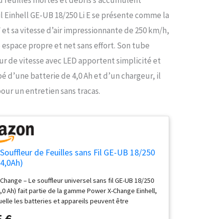
il Einhell GE-UB 18/250 Li E se présente comme la
V et sa vitesse d’air impressionnante de 250 km/h,
 espace propre et net sans effort. Son tube
eur de vitesse avec LED apportent simplicité et
pé d’une batterie de 4,0 Ah et d’un chargeur, il
ur un entretien sans tracas.
 Souffleur de Feuilles sans Fil GE-UB 18/250
x4,0Ah)
Change – Le souffleur universel sans fil GE-UB 18/250
 4,0 Ah) fait partie de la gamme Power X-Change Einhell,
uelle les batteries et appareils peuvent être
. Utilisation flexible – Grâce à son tube de soufflage