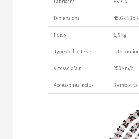
Fabricant
Einhell
Dimensions
45,6 x 18 x 
Poids
1,8 kg
Type de batterie
Lithium-ion
Vitesse d’air
250 km/h
Accessoires inclus
3 embouts d