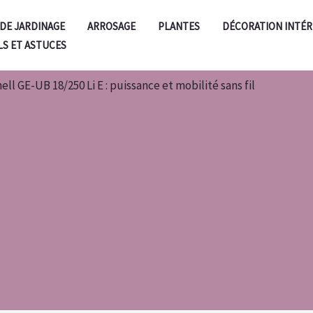
 DE JARDINAGE
ARROSAGE
PLANTES
DÉCORATION INTÉR
LS ET ASTUCES
ell GE-UB 18/250 Li E : puissance et mobilité sans fil