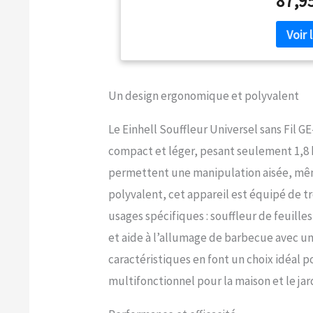
87,9
en 3 part
pour allu
feuilles
atteindr
éliminer 
réglable
vitesse 
Un design ergonomique et polyvalent
vitesse 
poids de
Le Einhell Souffleur Universel sans Fil GE
surface 
compact et léger, pesant seulement 1,8 
maniable
Grâce au
permettent une manipulation aisée, mêm
séparabl
polyvalent, cet appareil est équipé de t
facilemen
UB 18/250
usages spécifiques : souffleur de feuille
4,0 Ah P
et aide à l’allumage de barbecue avec un
caractéristiques en font un choix idéal 
multifonctionnel pour la maison et le jar