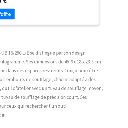
5 €
ies, le souffleur de feuilles s’utilise en toute flexibilité
mer le barbecue, nettoyer l’atelier ou souffler les
. Haute performance – Le souffleur de feuilles peut
e une vitesse de soufflage maximale de 250 km/h et
ainsi aussi les feuilles humides ou collées. Puissance
 - Le variateur électronique permet d’adapter la
de l’air.L’indicateur LED renseigne à tout moment sur la
paramétrée. Ergonomique - Ce souffleur universel d’un
 1,1 kg seulement tient bien en main grâce à sa
-UB 18/250 Li E se distingue par son design
Softgrip, et permet aussi, avec sa forme très
kilogramme. Ses dimensions de 45,6 x 18 x 23,5 cm
, d’atteindre des zones étroites. Rangement optimal -
 support mural intégré et au tube de soufflage
e dans des espaces restreints. Conçu pour être
e et amovible, le souffleur universel se range très
rois embouts de soufflage, chacun adapté à des
t. Batterie incluse – Le souffleur universel sans fil GE-
 Li E (1 x 4,0 Ah) Einhell est vendu avec une batterie
s, outil d’atelier avec un tuyau de soufflage moyen,
ower X-Change et un chargeur.
 tuyau de soufflage de précision court. Ces
pour ceux qui recherchent un outil
din.