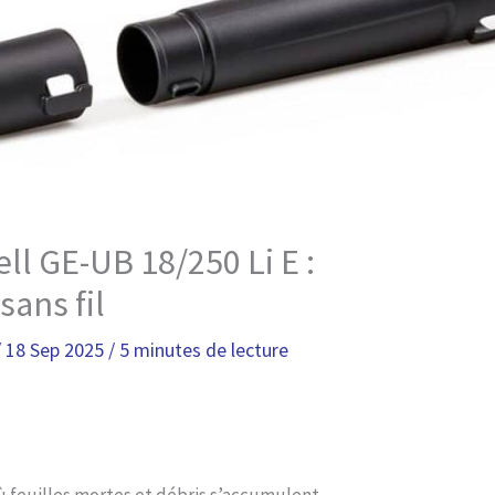
ell GE-UB 18/250 Li E :
sans fil
/
18 Sep 2025
/
5 minutes de lecture
ù feuilles mortes et débris s’accumulent