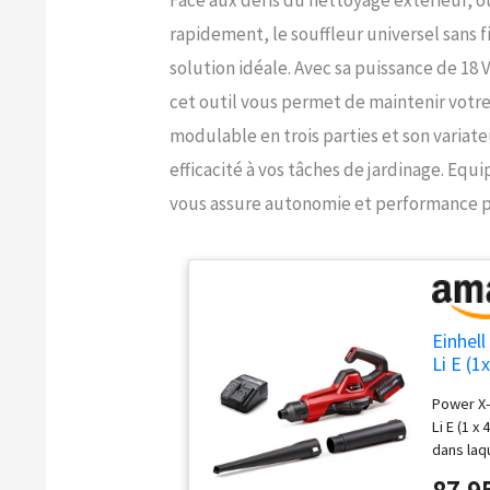
rapidement, le souffleur universel sans f
solution idéale. Avec sa puissance de 18 
cet outil vous permet de maintenir votre
modulable en trois parties et son variat
efficacité à vos tâches de jardinage. Equi
vous assure autonomie et performance po
Einhell
Li E (1
Power X-
Li E (1 x
dans laq
combinés