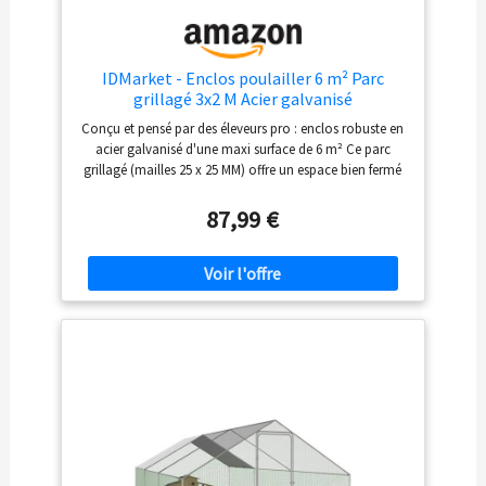
IDMarket - Enclos poulailler 6 m² Parc
grillagé 3x2 M Acier galvanisé
Conçu et pensé par des éleveurs pro : enclos robuste en
acier galvanisé d'une maxi surface de 6 m² Ce parc
grillagé (mailles 25 x 25 MM) offre un espace bien fermé
pour protéger vos volailles Pratique avec sa porte à
fermeture par loquet, c'est l'habitat idéal pour 3 à 4
87,99 €
poules ! Équipé d'une bâche de toit waterproof et anti-
UV, cette volière offre une partie ombragée optimale
Diamètre des tubes de la structure : 19 mm. Longueur 3
x largeur 2 x hauteur 2 m