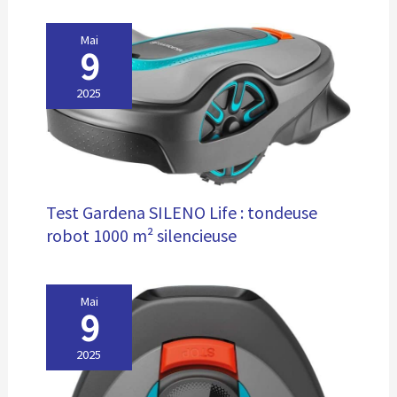
Mai
9
2025
Test Gardena SILENO Life : tondeuse
robot 1000 m² silencieuse
Mai
9
2025