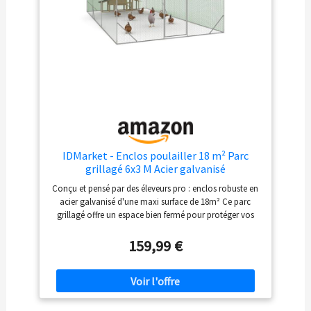
IDMarket - Enclos poulailler 18 m² Parc
grillagé 6x3 M Acier galvanisé
Conçu et pensé par des éleveurs pro : enclos robuste en
acier galvanisé d'une maxi surface de 18m² Ce parc
grillagé offre un espace bien fermé pour protéger vos
volailles Pratique avec sa porte à fermeture par loquet,
c'est l'habitat idéal pour une vingtaine de poules Équipé
159,99 €
d'une bâche de toit waterproof et anti-UV, cette volière
offre une partie ombragée optimale Diamètre des tubes
de la structure : 19 mm. Longueur 6 x largeur 3 x hauteur
2 m