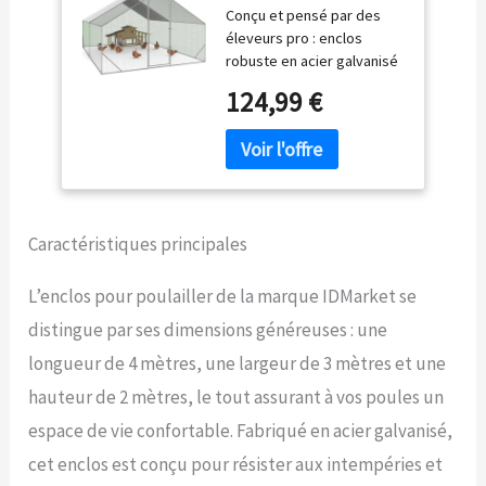
Conçu et pensé par des
galvanisé - Avec filet
éleveurs pro : enclos
de toit
robuste en acier galvanisé
d'une maxi surface de 12
124,99 €
m² Ce parc grillagé offre un
espace bien fermé pour
protéger vos volailles
Pratique avec sa porte à
fermeture par loquet, c'est
l'habitat idéal pour une
Caractéristiques principales
dizaine de poules Équipé
d'une bâche de toit
waterproof et anti-UV,
L’enclos pour poulailler de la marque IDMarket se
cette volière offre une
distingue par ses dimensions généreuses : une
partie ombragée optimale
Diamètre des tubes de la
longueur de 4 mètres, une largeur de 3 mètres et une
structure : 19 MM. Longueur
hauteur de 2 mètres, le tout assurant à vos poules un
4 x largeur 3 x hauteur 2 M
espace de vie confortable. Fabriqué en acier galvanisé,
cet enclos est conçu pour résister aux intempéries et