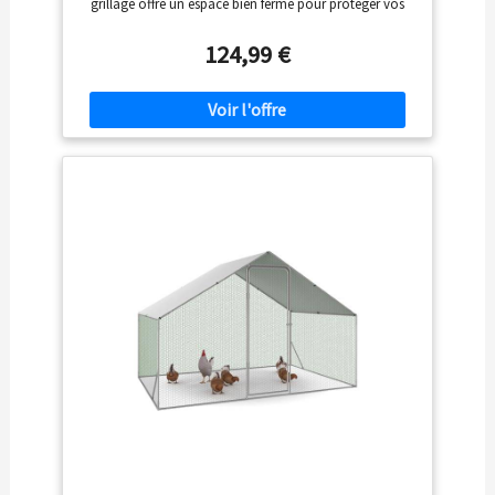
grillagé offre un espace bien fermé pour protéger vos
volailles Pratique avec sa porte à fermeture par loquet,
c'est l'habitat idéal pour une dizaine de poules Équipé
124,99 €
d'une bâche de toit waterproof et anti-UV, cette volière
offre une partie ombragée optimale Diamètre des tubes
de la structure : 19 MM. Longueur 4 x largeur 3 x hauteur
2 M