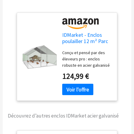
IDMarket - Enclos
poulailler 12 m² Parc
grillagé 4x3 M Acier
Conçu et pensé par des
galvanisé - Avec filet
éleveurs pro : enclos
de toit
robuste en acier galvanisé
d'une maxi surface de 12
124,99 €
m² Ce parc grillagé offre un
espace bien fermé pour
protéger vos volailles
Pratique avec sa porte à
fermeture par loquet, c'est
l'habitat idéal pour une
Découvrez d’autres enclos IDMarket acier galvanisé
dizaine de poules Équipé
d'une bâche de toit
waterproof et anti-UV,