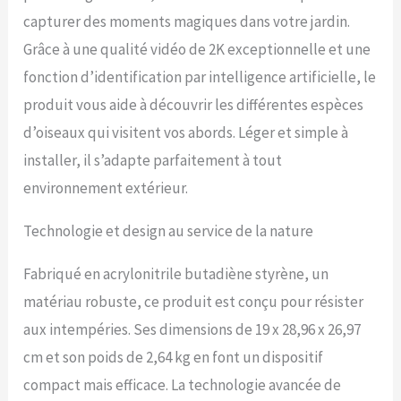
fonctionne en continu
capturer des moments magiques dans votre jardin.
pendant des mois.
Grâce à une qualité vidéo de 2K exceptionnelle et une
fonction d’identification par intelligence artificielle, le
produit vous aide à découvrir les différentes espèces
d’oiseaux qui visitent vos abords. Léger et simple à
installer, il s’adapte parfaitement à tout
environnement extérieur.
Technologie et design au service de la nature
Fabriqué en acrylonitrile butadiène styrène, un
matériau robuste, ce produit est conçu pour résister
aux intempéries. Ses dimensions de 19 x 28,96 x 26,97
cm et son poids de 2,64 kg en font un dispositif
compact mais efficace. La technologie avancée de