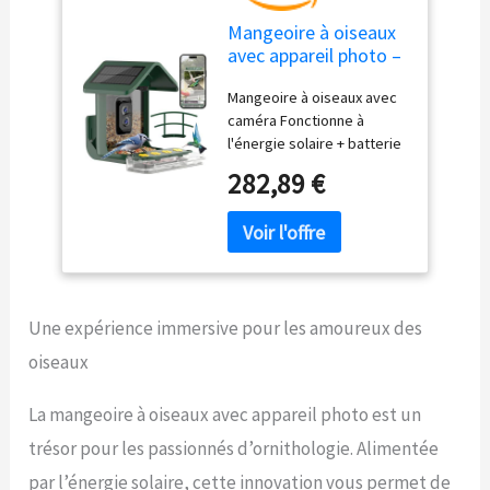
Mangeoire à oiseaux
avec appareil photo –
Alimentée par
Mangeoire à oiseaux avec
l'énergie solaire, Ai
caméra Fonctionne à
Smart Capture
l'énergie solaire + batterie
automatique des
de 5200 mAh : ne vous
oiseaux vidéo et
282,89 €
inquiétez plus que cette
notifications –
mangeoire à oiseaux
Cadeau pour les
intelligente avec caméra
amoureux des
soit à court d'énergie. La
oiseaux et la famille
mangeoire solaire pour
oiseaux est équipée de 2
Une expérience immersive pour les amoureux des
panneaux solaires intégrés
et d'une batterie ultra
oiseaux
grande capacité de 5200
mAh pour une utilisation
La mangeoire à oiseaux avec appareil photo est un
durable. La mangeoire à
oiseaux avec caméra se
trésor pour les passionnés d’ornithologie. Alimentée
recharge tout seul et
par l’énergie solaire, cette innovation vous permet de
stocke de l'électricité,