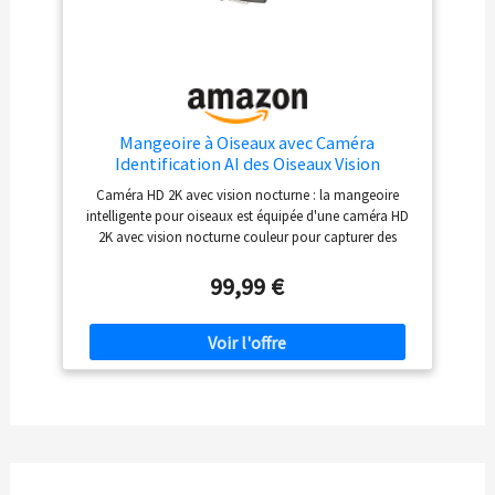
fréquente.
Stockage local sur carte TF, sans
abonnement obligatoire Enregistrez les photos et
vidéos localement sur une carte TF jusqu’à 128 Go, non
incluse. Résistante aux intempéries avec protection
IP65, cette mangeoire connectée est une idée cadeau
idéale pour les amateurs d’oiseaux, de jardin et de
nature.
Mangeoire à Oiseaux avec Caméra
Identification AI des Oiseaux Vision
Nocturne HD 2K IP65 Etanche Mangeoire
Caméra HD 2K avec vision nocturne : la mangeoire
Oiseaux Exterieur Panneau Solaire Capture
intelligente pour oiseaux est équipée d'une caméra HD
Auto Notification Instantanée
2K avec vision nocturne couleur pour capturer des
vidéos et des images claires des visiteurs d'oiseaux de
jour comme de nuit. L'objectif grand angle de 140° offre
99,99 €
un champ de vision plus large pour capturer chaque
moment de la vie des oiseaux. La mangeoire oiseaux
camera avec caméra comprend un audio
bidirectionnel, qui vous permettant de profiter des
appels des oiseaux. Mangeoire intelligente pour oiseaux
AI : Avec l'application AJCloud, la caméra de la
mangeoire oiseaux exterieur identifie avec précision
plus de 10 000 espèces d'oiseaux, vous aidant à mieux
comprendre les oiseaux dans la nature. Lorsque les
oiseaux visitent, la mangeoire pour oiseaux capture