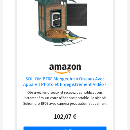
pendant des mois.
SOLIOM BF08 Mangeoire à Oiseaux Avec
Appareil Photo et Enregistrement Vidéo -
Caméra WiFi et Distributeur Automatique
Observez les oiseaux et recevez des notifications
de Nourriture Pour l'Arrière-Cour
instantanées sur votre téléphone portable : le nichoir
Soliompro BF08 avec caméra peut automatiquement
filmer et enregistrer tous les oiseaux qui visitent le
distributeur automatique de mangeoires pour oiseaux.
102,07 €
Vous recevrez des notifications instantanées en direct
avec des instantanés haute résolution via l'application