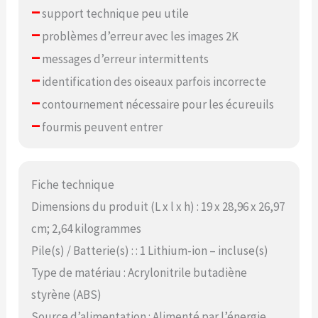
–
support technique peu utile
–
problèmes d’erreur avec les images 2K
–
messages d’erreur intermittents
–
identification des oiseaux parfois incorrecte
–
contournement nécessaire pour les écureuils
–
fourmis peuvent entrer
Fiche technique
Dimensions du produit (L x l x h) : 19 x 28,96 x 26,97
cm; 2,64 kilogrammes
Pile(s) / Batterie(s) : : 1 Lithium-ion – incluse(s)
Type de matériau : Acrylonitrile butadiène
styrène (ABS)
Source d’alimentation : Alimenté par l’énergie