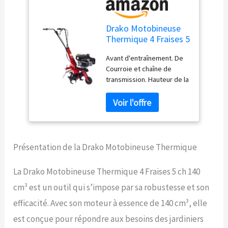
Drako Motobineuse
Thermique 4 Fraises 5
ch 140 cm³: Tilleuse
Avant d'entraînement. De
de Sol Rouge Métal
Courroie et chaîne de
Manuel
transmission. Hauteur de la
poignée réglable.
Défonceuse. Poids : 28 kg.
Présentation de la Drako Motobineuse Thermique
La Drako Motobineuse Thermique 4 Fraises 5 ch 140
cm³ est un outil qui s’impose par sa robustesse et son
efficacité. Avec son moteur à essence de 140 cm³, elle
est conçue pour répondre aux besoins des jardiniers