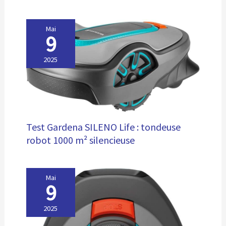
Mai
9
2025
Test Gardena SILENO Life : tondeuse
robot 1000 m² silencieuse
Mai
9
2025