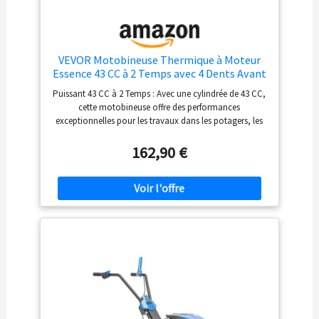
VEVOR Motobineuse Thermique à Moteur
Essence 43 CC à 2 Temps avec 4 Dents Avant
Réglables en Acier Grandes Roues
Puissant 43 CC à 2 Temps : Avec une cylindrée de 43 CC,
Installation Facile Cultivateur de Sol pour
cette motobineuse offre des performances
Potager Jardinière Travail du Sol Champs
exceptionnelles pour les travaux dans les potagers, les
parterres de fleurs ou les jardins d'agrément. Elle est
certifiée NRMM pour une culture efficace et respectueuse
162,90 €
de l'environnement. Fonctionnement Continu : Les
trous de dissipation de la chaleur agrandis empêchent
la surchauffe et le calage. Les filtres à air de haute
qualité empêchent les saletés nuisibles au moteur de
pénétrer, garantissant ainsi un fonctionnement en
douceur de la motobineuse. La boîte de vitesses en
alliage métallique robuste maintient les performances
dans diverses conditions. Travail Efficace : Équipée de
quatre dents pour un labourage efficace, notre
motobineuse présente une largeur de travail de 300 mm
et une profondeur de 100 mm. Elle permet de semer et
de labourer efficacement. L'ensemble de patins réglables