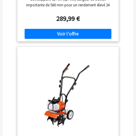
importante de 560 mm pour un rendement élevé 24
fraises robustes de 260 mm pour une préparation
efficace du sol Profondeur de travail réglable jusqu’à
289,99 €
130 mm Idéale pour retourner, ameublir et aérer la terre
Permet d’incorporer compost, engrais, humus ou
tourbe Convient aux petites et moyennes surfaces de
jardin Guidon ergonomique réglable pour un confort
optimal Travail efficace même sur les sols compacts
Machine durable conçue pour un usage régulier