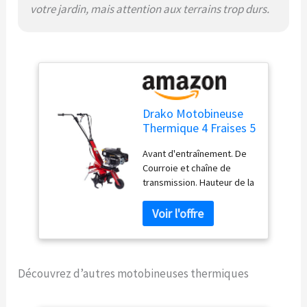
votre jardin, mais attention aux terrains trop durs.
Drako Motobineuse
Thermique 4 Fraises 5
ch 140 cm³: Tilleuse
Avant d'entraînement. De
de Sol Rouge Métal
Courroie et chaîne de
Manuel
transmission. Hauteur de la
poignée réglable.
Défonceuse. Poids : 28 kg.
Découvrez d’autres motobineuses thermiques