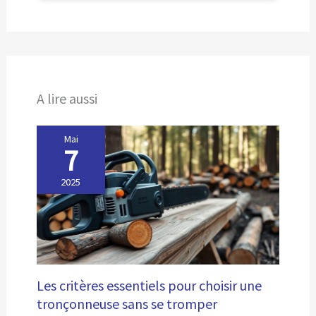
et favoriser le développement des racines Roue de
transport intégrée et poignée ergonomique réglable en
hauteur et en angle : déplacement facile et confort
optimal pendant l'utilisation Garantie Hyundai 3 ans
pour usage domestique et 1 an pour usage
professionnel pour une tranquillité d'esprit totale
A lire aussi
Mai
7
2025
Les critères essentiels pour choisir une
tronçonneuse sans se tromper