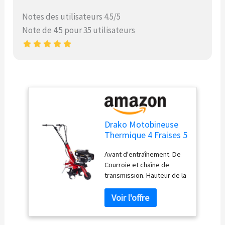
Notes des utilisateurs 4.5/5
Note de 4.5 pour 35 utilisateurs
Drako Motobineuse
Thermique 4 Fraises 5
ch 140 cm³: Tilleuse
Avant d'entraînement. De
de Sol Rouge Métal
Courroie et chaîne de
Manuel
transmission. Hauteur de la
poignée réglable.
Défonceuse. Poids : 28 kg.