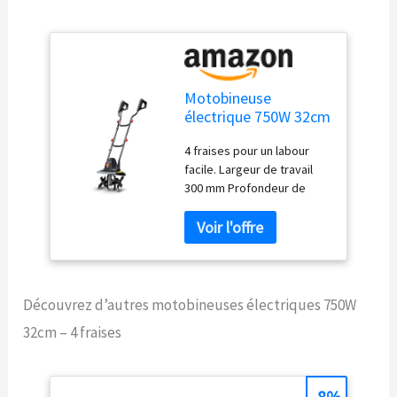
Motobineuse
électrique 750W 32cm
- 4 Fraises
4 fraises pour un labour
facile. Largeur de travail
300 mm Profondeur de
travail 220 mm. Avec sa
technologie avancée cette
motobineuse électrique
permet de démarrer même
après une longue période
d'inactivité. Labourage
Découvrez d’autres motobineuses électriques 750W
aisée et rapide avec cette
32cm – 4 fraises
motobineuse facile à
piloter dans votre jardin.
-8%