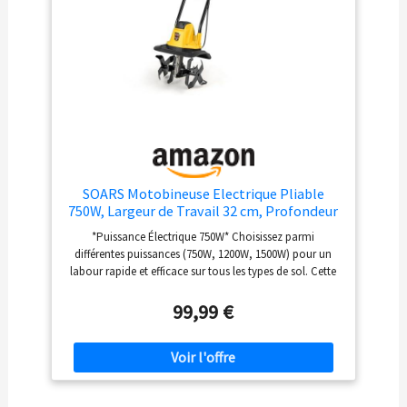
SOARS Motobineuse Electrique Pliable
750W, Largeur de Travail 32 cm, Profondeur
de Travail 22 cm, 4 Fraises, Motoculteur
*Puissance Électrique 750W* Choisissez parmi
avec Interrupteur de Sécurité (Jaune, 32 x 24
différentes puissances (750W, 1200W, 1500W) pour un
x 138 cm)
labour rapide et efficace sur tous les types de sol. Cette
motobineuse électrique pliable, légère, silencieuse et
écologique est idéale pour retourner et préparer le
99,99 €
terrain simplement et rapidement. *Efficacité Renforcée
pour le Cultivation* Avec 4 fraises disponibles selon les
modèles, cette motobineuse électrique assure un travail
rapide et efficace. La largeur de travail est de 32 cm
selon le modèle, tandis que la profondeur maximale de