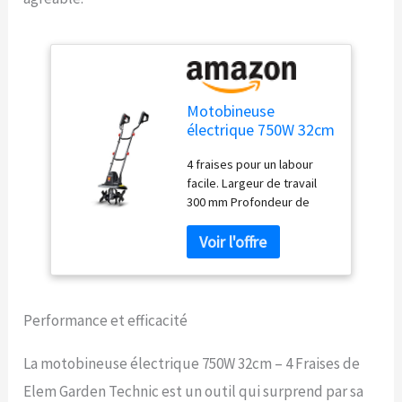
Motobineuse
électrique 750W 32cm
- 4 Fraises
4 fraises pour un labour
facile. Largeur de travail
300 mm Profondeur de
travail 220 mm. Avec sa
technologie avancée cette
motobineuse électrique
permet de démarrer même
après une longue période
d'inactivité. Labourage
Performance et efficacité
aisée et rapide avec cette
motobineuse facile à
La motobineuse électrique 750W 32cm – 4 Fraises de
piloter dans votre jardin.
Elem Garden Technic est un outil qui surprend par sa