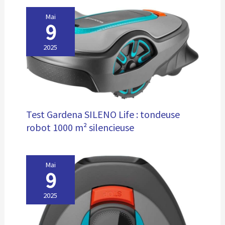
Mai
9
2025
Test Gardena SILENO Life : tondeuse
robot 1000 m² silencieuse
Mai
9
2025