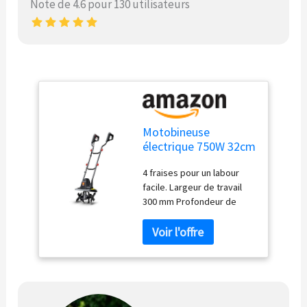
Note de 4.6 pour 130 utilisateurs
Motobineuse
électrique 750W 32cm
- 4 Fraises
4 fraises pour un labour
facile. Largeur de travail
300 mm Profondeur de
travail 220 mm. Avec sa
technologie avancée cette
motobineuse électrique
permet de démarrer même
après une longue période
d'inactivité. Labourage
aisée et rapide avec cette