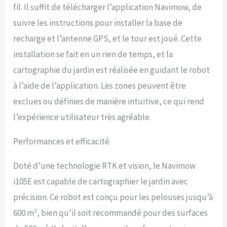
Navimow robot tondeuse
fil. Il suffit de télécharger l’application Navimow, de
fonctionne toujours
suivre les instructions pour installer la base de
parfaitement et avec
précision. Sans fil
recharge et l’antenne GPS, et le tour est joué. Cette
périmétrique &
installation se fait en un rien de temps, et la
Cartographie assistée par
l’intelligence artificielle:
cartographie du jardin est réalisée en guidant le robot
Utilisez simplement votre
à l’aide de l’application. Les zones peuvent être
smartphone pour guider
Navimow et cartographier
exclues ou définies de manière intuitive, ce qui rend
les limites virtuelles de
l’expérience utilisateur très agréable.
votre jardin. De plus, grâce
à la fonction
Performances et efficacité
révolutionnaire Assist
Mapping basée sur l'IA,
Navimow robot tondeuse
Doté d’une technologie RTK et vision, le Navimow
sans fil périphérique
i105E est capable de cartographier le jardin avec
détecte les bords libres de
votre pelouse lors de la
précision. Ce robot est conçu pour les pelouses jusqu’à
cartographie et navigue et
600 m², bien qu’il soit recommandé pour des surfaces
cartographie