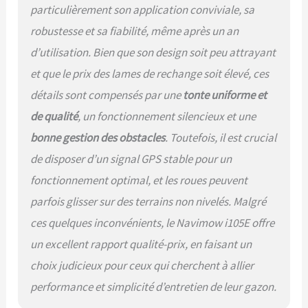
révolutionnaire Assist
particulièrement son application conviviale, sa
Mapping basée sur l'IA,
robustesse et sa fiabilité, même après un an
Navimow robot tondeuse
d’utilisation. Bien que son design soit peu attrayant
sans fil périphérique
détecte les bords libres de
et que le prix des lames de rechange soit élevé, ces
votre pelouse lors de la
détails sont compensés par une
tonte uniforme et
cartographie et navigue et
cartographie
de qualité
, un fonctionnement silencieux et une
automatiquement
bonne gestion des obstacles
. Toutefois, il est crucial
l'ensemble de la zone de
travail, rendant la
de disposer d’un signal GPS stable pour un
configuration plus facile
fonctionnement optimal, et les roues peuvent
que jamais. Identifie plus
de 150 types d'obstacles:
parfois glisser sur des terrains non nivelés. Malgré
Par rapport aux capteurs à
ces quelques inconvénients, le Navimow i105E offre
ultrasons ou aux pare-
chocs, la caméra à champ
un excellent rapport qualité-prix, en faisant un
de vision de 140° de
choix judicieux pour ceux qui cherchent à allier
Navimow tondeuse a
gazon avec des
performance et simplicité d’entretien de leur gazon.
algorithmes Al intégrés