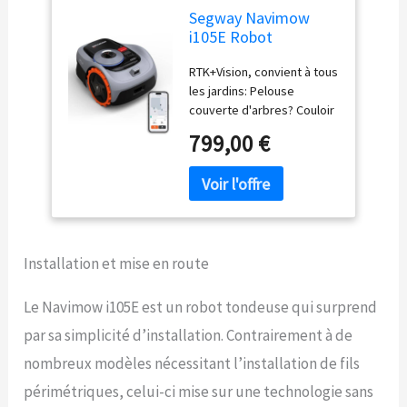
Segway Navimow
i105E Robot
Tondeuse sans Fil
RTK+Vision, convient à tous
périphérique,
les jardins: Pelouse
Recommandé 500
couverte d'arbres? Couloir
m², Max. 600 m²,
étroit? Quelle que soit la
RTK+Vision Tondeuse
799,00 €
complexité de
Robot Gazon, IA
l'aménagement de votre
cartographie
jardin, avec l'EFLS 2.0
Automatique, Limite
avancé, votre pelouse est
virtuelle, Gestion
bien préparée. La
multizone
combinaison RTK+Vision
Installation et mise en route
offre un positionnement
stable au niveau du
centimètre pour s'adapter
Le Navimow i105E est un robot tondeuse qui surprend
à une incroyablement
par sa simplicité d’installation. Contrairement à de
grande variété de
configurations de gazon.
nombreux modèles nécessitant l’installation de fils
Même sous les arbres ou
périmétriques, celui-ci mise sur une technologie sans
dans un couloir étroit,