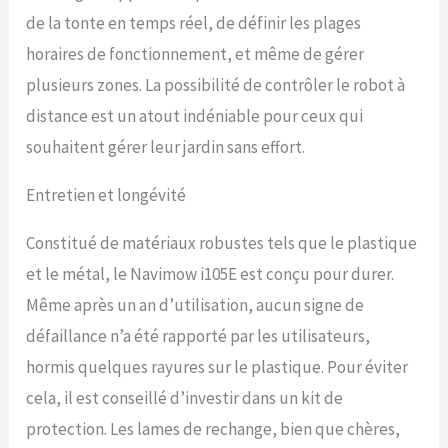
multizone: Avec
de la tonte en temps réel, de définir les plages
l'application Navimow, vous
horaires de fonctionnement, et même de gérer
pouvez modifier la carte
de tonte, définir différents
plusieurs zones. La possibilité de contrôler le robot à
horaires et directions de
distance est un atout indéniable pour ceux qui
tonte, contrôler à distance
votre tondeuse à gazon,
souhaitent gérer leur jardin sans effort.
suivre la progression de la
tonte et localiser votre
Entretien et longévité
tondeuses robot en cas de
vol (accessoire Navimow
Constitué de matériaux robustes tels que le plastique
Access+ en option requis).
Vous pouvez également
et le métal, le Navimow i105E est conçu pour durer.
télécharger facilement des
Même après un an d’utilisation, aucun signe de
mises à jour en direct (OTA)
pour accéder aux
défaillance n’a été rapporté par les utilisateurs,
dernières fonctionnalités
hormis quelques rayures sur le plastique. Pour éviter
et améliorations. Contenu
de la livraison: 1 * Navimow
cela, il est conseillé d’investir dans un kit de
robot tondeuse sans fil
protection. Les lames de rechange, bien que chères,
i105E, 1 * Adaptateur