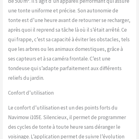
de 500 m². Il s’agit d’un appareil performant qui assure
automatiquement
l'ensemble de la zone de
une tonte uniforme et précise. Son autonomie de
travail, rendant la
tonte est d’une heure avant de retourner se recharger,
configuration plus facile
que jamais. Identifie plus
après quoi il reprend sa tâche là où il s’était arrêté. Ce
de 150 types d'obstacles:
qui frappe, c’est sa capacité à éviter les obstacles, tels
Par rapport aux capteurs à
ultrasons ou aux pare-
que les arbres ou les animaux domestiques, grâce à
chocs, la caméra à champ
ses capteurs et à sa caméra frontale. C’est une
de vision de 140° de
Navimow tondeuse a
tondeuse qui s’adapte parfaitement aux différents
gazon avec des
reliefs du jardin.
algorithmes Al intégrés
peut détecter plus de 150
types d'objets courants
Confort d’utilisation
dans le jardin pour garantir
une plus grande capacité
Le confort d’utilisation est un des points forts du
d'évitement des obstacles
Navimow i105E. Silencieux, il permet de programmer
et un niveau de garantie de
sécurité plus élevé.
des cycles de tonte à toute heure sans déranger le
Contrôle intelligent via
voisinage. L’application permet de suivre l’évolution
l’application & gestion