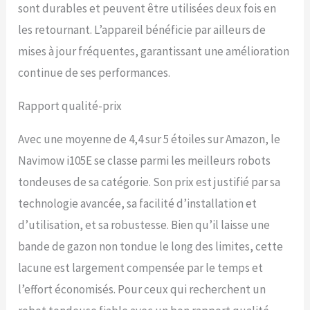
secteur, 1 * Câble
sont durables et peuvent être utilisées deux fois en
d'extension d'alimentation
les retournant. L’appareil bénéficie par ailleurs de
(10 m), 1 * Câble
d'extension d'antenne (10
mises à jour fréquentes, garantissant une amélioration
m), 10 * Broches pour fixer
continue de ses performances.
la rallonge, 1 * Station de
recharge et kit
Rapport qualité-prix
d'installation, 1 * Ensemble
d'antennes GNSS, 1 * Kit
d'installation d'antenne, 9 *
Avec une moyenne de 4,4 sur 5 étoiles sur Amazon, le
Lames et vis de rechange,
Navimow i105E se classe parmi les meilleurs robots
1 * Paquet de manuel
d'utilisation. Remarque: Les
tondeuses de sa catégorie. Son prix est justifié par sa
produits Navimow i105E et
technologie avancée, sa facilité d’installation et
les services associés (App,
d’utilisation, et sa robustesse. Bien qu’il laisse une
après-vente et tous les
autres services liés aux
bande de gazon non tondue le long des limites, cette
produits) ne sont valables
lacune est largement compensée par le temps et
qu'en Europe.
l’effort économisés. Pour ceux qui recherchent un