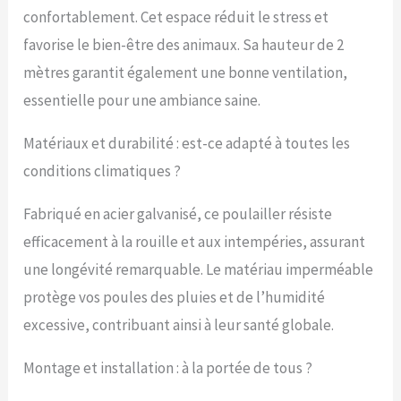
Design simple, équipé
confortablement. Cet espace réduit le stress et
d'une notice de montage
favorise le bien-être des animaux. Sa hauteur de 2
détaillée (français non
garanti), vous pouvez
mètres garantit également une bonne ventilation,
terminer le montage en
essentielle pour une ambiance saine.
un rien de temps sans
avoir besoin d'outils et
de compétences
Matériaux et durabilité : est-ce adapté à toutes les
professionnels. Sûr et
conditions climatiques ?
fiable : le poulailler est
équipé de serrures de
Fabriqué en acier galvanisé, ce poulailler résiste
porte stables et de
mailles hexagonales qui
efficacement à la rouille et aux intempéries, assurant
empêchent efficacement
une longévité remarquable. Le matériau imperméable
les animaux de pénétrer
de l'extérieur tout en
protège vos poules des pluies et de l’humidité
maintenant la circulation
excessive, contribuant ainsi à leur santé globale.
de l'air à l'intérieur pour
assurer la sécurité et la
santé des poules.
Montage et installation : à la portée de tous ?
Utilisation
multifonctionnelle :