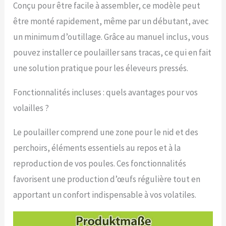
Conçu pour être facile à assembler, ce modèle peut
convient non seulement
être monté rapidement, même par un débutant, avec
pour l'élevage des
poules, mais aussi
un minimum d’outillage. Grâce au manuel inclus, vous
comme abri pour animaux
pouvez installer ce poulailler sans tracas, ce qui en fait
de compagnie, abri de
stockage ou abri de
une solution pratique pour les éleveurs pressés.
jardin pour répondre à
différents besoins et
Fonctionnalités incluses : quels avantages pour vos
mieux utiliser l'espace
extérieur.
volailles ?
Le poulailler comprend une zone pour le nid et des
perchoirs, éléments essentiels au repos et à la
reproduction de vos poules. Ces fonctionnalités
favorisent une production d’œufs régulière tout en
apportant un confort indispensable à vos volatiles.