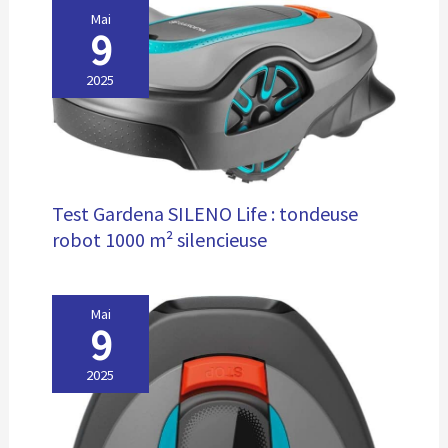
Mai
9
2025
Test Gardena SILENO Life : tondeuse
robot 1000 m² silencieuse
Mai
9
2025