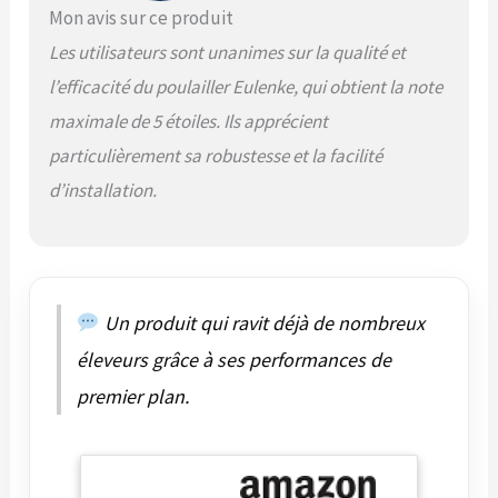
Mon avis sur ce produit
de compétences
professionnels. Sûr et
Les utilisateurs sont unanimes sur la qualité et
fiable : le poulailler est
l’efficacité du poulailler Eulenke, qui obtient la note
équipé de serrures de
porte stables et de
maximale de 5 étoiles. Ils apprécient
mailles hexagonales
particulièrement sa robustesse et la facilité
qui empêchent
efficacement les
d’installation.
animaux de pénétrer
de l'extérieur tout en
maintenant la
circulation de l'air à
l'intérieur pour assurer
Un produit qui ravit déjà de nombreux
la sécurité et la santé
des poules. Utilisation
éleveurs grâce à ses performances de
multifonctionnelle :
premier plan.
convient non
seulement pour
l'élevage des poules,
mais aussi comme abri
pour animaux de