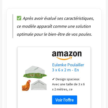
Après avoir évalué ses caractéristiques,
ce modèle apparaît comme une solution
optimale pour le bien-être de vos poules.
Eulenke Poulailler
3 x 6 x 2 m - En
acier galvanisé -
✔ Design spacieux
Matériau
Avec une taille de 3 x 6
imperméable -
x 2 mètres, ce
Avec auvent -
poulailler offre
Facile à monter -
beaucoup d'espace
Pour l'extérieur
pour plusieurs poules