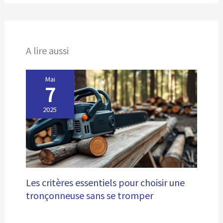
poteau à 45–50 cm de hauteur, vos poules peuvent
l'utiliser immédiatement. Nettoyage simplifié : grille
amovible, toit incliné et aérations assurent une hygiène
optimale et un entretien facile, parfait pour les éleveurs
exigeants.
A lire aussi
Mai
7
2025
Les critères essentiels pour choisir une
tronçonneuse sans se tromper