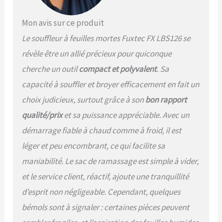
fonctionnement optimal et
durable de nos appareils,
Mon avis sur ce produit
nous recommandons nos
Le souffleur à feuilles mortes Fuxtec FX LBS126 se
huiles FUXTEC d'origine -
Made in Germany.
révèle être un allié précieux pour quiconque
cherche un outil
compact et polyvalent
. Sa
capacité à souffler et broyer efficacement en fait un
choix judicieux, surtout grâce à son
bon rapport
qualité/prix
et sa puissance appréciable. Avec un
démarrage fiable à chaud comme à froid, il est
léger et peu encombrant, ce qui facilite sa
maniabilité. Le sac de ramassage est simple à vider,
et le service client, réactif, ajoute une tranquillité
d’esprit non négligeable. Cependant, quelques
bémols sont à signaler : certaines pièces peuvent