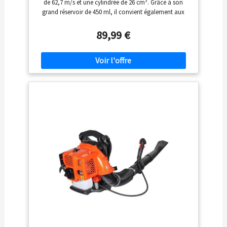
de 62,7 m/s et une cylindrée de 26 cm³. Grâce à son
grand réservoir de 450 ml, il convient également aux
grandes surfaces, aux trottoirs et aux allées. Son faible
poids de 4,5 kg garantit un travail long et efficace. Un
89,99 €
appareil extrêmement robuste et puissant. Le FUXTEC
LB126ECO est parfait pour nettoyer de grandes surfaces
et souffler les feuilles mortes sur l'herbe, les parterres, les
feuilles, le papier, etc. La puissance du souffleur de
feuilles est de 0,7 kW ce qui correspond à 1 CV.