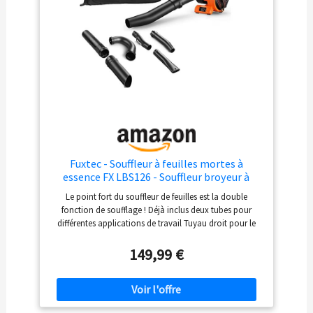
du hachoir déchiquette les
feuilles à 12:0 Conseil
FUXTEC : pour un
fonctionnement optimal et
durable de nos appareils,
nous recommandons nos
huiles FUXTEC d'origine -
Made in Germany.
Fuxtec - Souffleur à feuilles mortes à
essence FX LBS126 - Souffleur broyeur à
feuilles 4 en 1 avec 2 tubes de soufflage et
Le point fort du souffleur de feuilles est la double
un sac collecteur - Testé classe supérieure
fonction de soufflage ! Déjà inclus deux tubes pour
1,4
différentes applications de travail Tuyau droit pour le
nettoyage sur un sol pavé/asphalté et tube courbé sur
un sol meuble, par exemple une pelouse Vitesse d'air
149,99 €
maximale de 71 m/s encore plus élevée grâce à un
ventilateur de taille plus importante, un verrouillage des
gaz pour un travail confortable plus longtemps, un
carburateur avec pompe primaire Grand sac de collecte