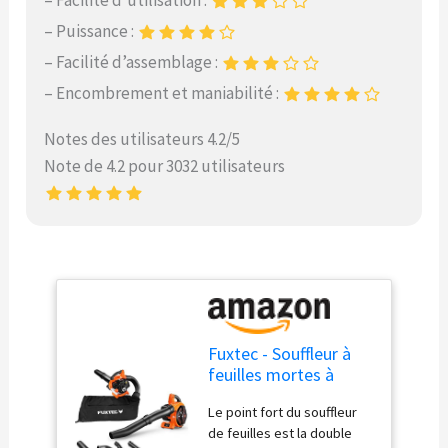
– Facilité d’utilisation :
– Puissance :
– Facilité d’assemblage :
– Encombrement et maniabilité :
Notes des utilisateurs 4.2/5
Note de 4.2 pour 3032 utilisateurs
Fuxtec - Souffleur à
feuilles mortes à
essence FX LBS126 -
Le point fort du souffleur
Souffleur broyeur à
de feuilles est la double
feuilles 4 en 1 avec 2