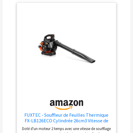
pour la fonction d'aspiration, la pince métallique
massive du hachoir déchiquette les feuilles à 12:0
Conseil FUXTEC : pour un fonctionnement optimal et
durable de nos appareils, nous recommandons nos
huiles FUXTEC d'origine - Made in Germany.
FUXTEC - Souffleur de Feuilles Thermique
FX-LB126ECO Cylindrée 26cm3 Vitesse de
l'air 60m/s Poids 4,5Kg Différents Embouts
Doté d'un moteur 2 temps avec une vitesse de soufflage
pour différentes Surfaces