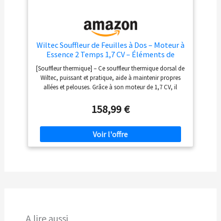
Wiltec Souffleur de Feuilles à Dos – Moteur à
Essence 2 Temps 1,7 CV – Éléments de
Commande sur poignée – avec Buses –
[Souffleur thermique] – Ce souffleur thermique dorsal de
Souflleuse pour enlèvement Feuilles
Wiltec, puissant et pratique, aide à maintenir propres
mortes Jardinage
allées et pelouses. Grâce à son moteur de 1,7 CV, il
atteint 165,6 km/h, garantissant un nettoyage rapide et
efficace des grandes surfaces, idéal pour l’entretien
158,99 €
régulier des espaces verts en toute saison [Ergonomique
et efficace] – Ergonomique et léger, ce souffleur à dos
thermique permet un usage prolongé sans fatigue.
Conçu pour une utilisation facile, il se porte comme un
sac à dos, avec une poignée de commande intégrée qui
rend l’utilisation d’une seule main pratique et efficace
[Autonomie accrue] – D’une capacité de 1,2 litre, le
réservoir de ce souffleur thermique assure une
autonomie accrue pour le travail continu sur de
grandes surfaces. Le moteur économique optimise la
consommation, ce qui en fait un choix parfait pour des
A lire aussi
zones comme les jardins et les parcs [Accès facilité] –