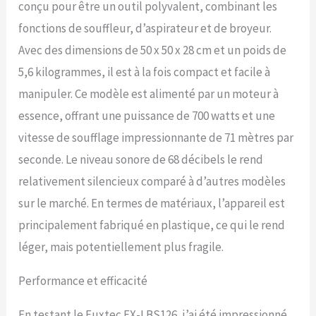
un travail confortable plus
conçu pour être un outil polyvalent, combinant les
longtemps, un carburateur
fonctions de souffleur, d’aspirateur et de broyeur.
avec pompe primaire
Grand sac de collecte pour
Avec des dimensions de 50 x 50 x 28 cm et un poids de
la fonction d'aspiration, la
5,6 kilogrammes, il est à la fois compact et facile à
pince métallique massive
du hachoir déchiquette les
manipuler. Ce modèle est alimenté par un moteur à
feuilles à 12:0 Conseil
essence, offrant une puissance de 700 watts et une
FUXTEC : pour un
fonctionnement optimal et
vitesse de soufflage impressionnante de 71 mètres par
durable de nos appareils,
seconde. Le niveau sonore de 68 décibels le rend
nous recommandons nos
huiles FUXTEC d'origine -
relativement silencieux comparé à d’autres modèles
Made in Germany.
sur le marché. En termes de matériaux, l’appareil est
principalement fabriqué en plastique, ce qui le rend
léger, mais potentiellement plus fragile.
Performance et efficacité
En testant le Fuxtec FX-LBS126, j’ai été impressionné