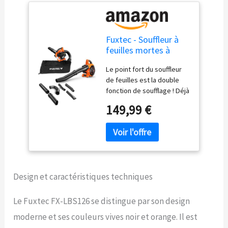
Fuxtec - Souffleur à
feuilles mortes à
essence FX LBS126 -
Le point fort du souffleur
Souffleur broyeur à
de feuilles est la double
feuilles 4 en 1 avec 2
fonction de soufflage ! Déjà
tubes de soufflage et
inclus deux tubes pour
un sac collecteur -
149,99 €
différentes applications de
Testé classe
travail Tuyau droit pour le
supérieure 1,4
nettoyage sur un sol
pavé/asphalté et tube
courbé sur un sol meuble,
par exemple une pelouse
Design et caractéristiques techniques
Vitesse d'air maximale de
71 m/s encore plus élevée
grâce à un ventilateur de
Le Fuxtec FX-LBS126 se distingue par son design
taille plus importante, un
moderne et ses couleurs vives noir et orange. Il est
verrouillage des gaz pour