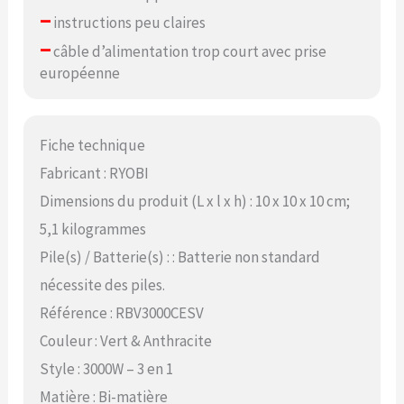
–
instructions peu claires
–
câble d’alimentation trop court avec prise
européenne
Fiche technique
Fabricant : RYOBI
Dimensions du produit (L x l x h) : 10 x 10 x 10 cm;
5,1 kilogrammes
Pile(s) / Batterie(s) : : Batterie non standard
nécessite des piles.
Référence : RBV3000CESV
Couleur : Vert & Anthracite
Style : 3000W – 3 en 1
Matière : Bi-matière