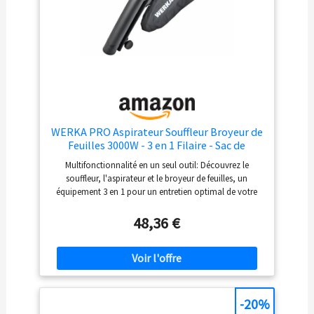
WERKA PRO Aspirateur Souffleur Broyeur de
Feuilles 3000W - 3 en 1 Filaire - Sac de
Récupération 35L - Sangles Incluses - Vert
Multifonctionnalité en un seul outil: Découvrez le
souffleur, l'aspirateur et le broyeur de feuilles, un
équipement 3 en 1 pour un entretien optimal de votre
jardin Puissance optimale: Avec une puissance de 3000
watts et une tension de 230 volts, cet outil assure des
48,36 €
performances exceptionnelles pour toutes vos tâches de
jardinage Caractéristiques pratiques: Cet outil est
accompagné d'un sac de récupération de 35 litres et des
sangles, facilitant ainsi le ramassage et le transport des
feuilles Manœuvrabilité accrue: Monté sur roues, cet
outil promet une meilleure maniabilité et une utilisation
-20%
sans effort, même sur les terrains les plus difficiles