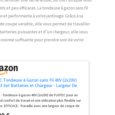
s et peu efficaces. La tondeuse à gazon sans fil
 et performante à votre jardinage. Grâce à sa
de coupe variable, elle vous permet de travailler
 batteries puissantes et d’un chargeur, elle vous
tonomie suffisante pour prendre soin de votre
 Tondeuse à Gazon sans Fil 40V (2x20V)
 Set Batteries et Chargeur - Largeur De
43cm, 40L, Hauteur De Coupe Variable,
 : Tondeuse à gazon 40V (2x20V) de FUXTEC pour un
se à Gazon Batterie, sans Fil
d confort de travail et une utilisation plus flexible sur
se. EFFICACE : Travaille avec une largeur de coupe de
 une hauteur de coupe réglable de 25 à 75 mm.