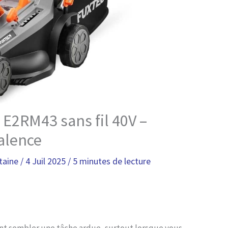
 E2RM43 sans fil 40V –
alence
taine
/
4 Juil 2025
/
5 minutes de lecture
nt sembler une tâche ardue, surtout lorsque vous