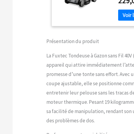
229,
Convient
ERGONOMI
pendant 
de 40l po
sonore p
sensible
de retrai
Présentation du produit
la batte
mémoire 
La Fuxtec Tondeuse à Gazon sans Fil 40V 
bouton.
appareil qui attire immédiatement l’atte
promesse d’une tonte sans effort. Avec 
coupe ajustable, elle se positionne com
entretenir leur pelouse sans les tracas d
moteur thermique. Pesant 19 kilogrammes
sa facilité de manipulation, rendant son 
des problèmes de dos.