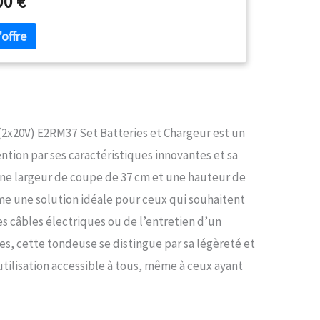
00 €
 également pour les zones difficiles d'accès.
QUE : Tondez votre pelouse tout en confort
vos travaux de jardinage. Avec un bac de ramassage
ur un travail propre. TRAVAIL SILENCIEUX : faible niveau
our une utilisation dans des environnements
s au bruit, comme les villes, les écoles et les maisons
te. LIBERTE SANS FIL : Travail simple et sans fil grâce à
rie lithium-ion haute performance sans effet de
- toujours prêt à démarrer sur simple pression d'un
(2x20V) E2RM37 Set Batteries et Chargeur est un
ntion par ses caractéristiques innovantes et sa
une largeur de coupe de 37 cm et une hauteur de
me une solution idéale pour ceux qui souhaitent
es câbles électriques ou de l’entretien d’un
, cette tondeuse se distingue par sa légèreté et
utilisation accessible à tous, même à ceux ayant