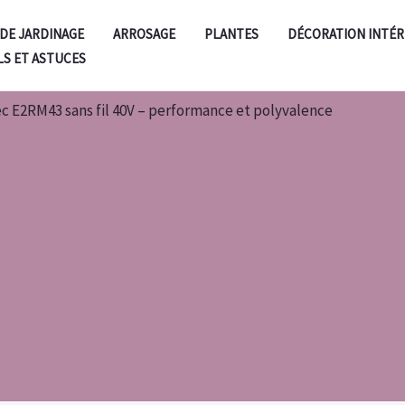
 DE JARDINAGE
ARROSAGE
PLANTES
DÉCORATION INTÉR
LS ET ASTUCES
ec E2RM43 sans fil 40V – performance et polyvalence