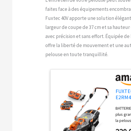
faites face à des équipements encombrant
Fuxtec 40V apporte une solution élégante
largeur de coupe de 37 cm et sa hauteur 
avec précision et sans effort. Équipée de
offre la liberté de mouvement et une au
pelouse en toute tranquillité.
FUXTEC
E2RM43
Coupe 
BATTERIE
Tondeu
plus gran
la pelou
43 cm et