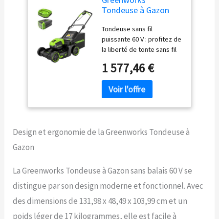
Tondeuse à Gazon
sans balais 60 V 43,2
Tondeuse sans fil
cm, Batterie 4,0 Ah et
puissante 60 V : profitez de
Chargeur 3 A
la liberté de tonte sans fil
avec cette tondeuse à
1 577,46 €
gazon poussée de 60 V,
offrant jusqu'à 40 minutes
d'autonomie sur une
batterie de 4,0 Ah
entièrement chargée.
Rechargez rapidement
Design et ergonomie de la Greenworks Tondeuse à
avec un temps de charge
complet de seulement 80
Gazon
minutes, assurant que
votre travail de jardin est
La Greenworks Tondeuse à Gazon sans balais 60 V se
efficace et ininterrompu.
Moteur sans balais avancé :
distingue par son design moderne et fonctionnel. Avec
le moteur sans balais à
des dimensions de 131,98 x 48,49 x 103,99 cm et un
haute efficacité offre une
puissance supérieure et
poids léger de 17 kilogrammes, elle est facile à