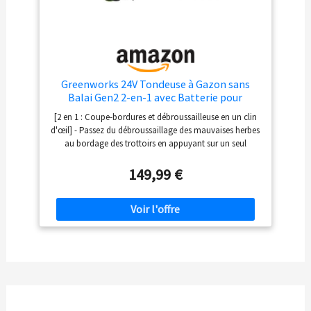
Greenworks 24V Tondeuse à Gazon sans
Balai Gen2 2-en-1 avec Batterie pour
Jardins Petits à Moyens, Hauteur réglable,
[2 en 1 : Coupe-bordures et débroussailleuse en un clin
Largeur de Coupe de 30 cm, inclut 10 Lames
d'œil] - Passez du débroussaillage des mauvaises herbes
en Plastique, Batterie de 2,0
au bordage des trottoirs en appuyant sur un seul
bouton, sans outil nécessaire. Parfaite pour les
débutants s'occupant de pelouses inégales ou de lignes
149,99 €
de clôture serrées. [Double mode de coupe précise] –
Basculez entre une alimentation automatique double fil
de 1,65 mm (pour la pelouse et le bordage) et 10 lames
en plastique (pour les mauvaises herbes et les arbustes).
La tête à alimentation automatique réduit les embûches
de fil et les réglages manuels. [Démarrage par bouton-
poussoir & Puissance sans balais] – MOTEUR SANS
BALAIS offre un couple comparable à un moteur
essence, avec une performance silencieuse et efficace.
Démarrage instantané par bouton-poussoir, sans