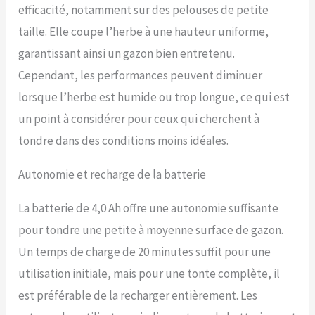
pelouse dans divers
efficacité, notamment sur des pelouses de petite
environnements. Design
taille. Elle coupe l’herbe à une hauteur uniforme,
léger et durable : le plateau
résistant à la rouille de 43,2
garantissant ainsi un gazon bien entretenu.
cm est conçu pour une
Cependant, les performances peuvent diminuer
maniabilité facile et une
utilisation durable. Sa
lorsque l’herbe est humide ou trop longue, ce qui est
construction légère assure
un point à considérer pour ceux qui cherchent à
une manipulation sans
effort, ce qui le rend parfait
tondre dans des conditions moins idéales.
pour naviguer dans les
espaces restreints et les
Autonomie et recharge de la batterie
terrains inégaux. Comprend
: tondeuse à gazon à piles
La batterie de 4,0 Ah offre une autonomie suffisante
livrée avec tondeuse, sac
de ramassage d'herbe,
pour tondre une petite à moyenne surface de gazon.
batterie 60 V 4,0 Ah,
Un temps de charge de 20 minutes suffit pour une
chargeur 60 V 3 A et manuel
d'utilisation (français non
utilisation initiale, mais pour une tonte complète, il
garanti). Il offre un outil de 4
est préférable de la recharger entièrement. Les
ans et une garantie de
batterie de 4 ans