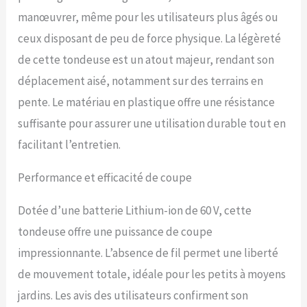
prolonge la longévité de la
manœuvrer, même pour les utilisateurs plus âgés ou
tondeuse. Il garantit une
performance constante,
ceux disposant de peu de force physique. La légèreté
vous permettant de vous
de cette tondeuse est un atout majeur, rendant son
attaquer aux tâches de
tonte les plus difficiles
déplacement aisé, notamment sur des terrains en
avec facilité et fiabilité.
pente. Le matériau en plastique offre une résistance
Options de coupe
polyvalentes : obtenez la
suffisante pour assurer une utilisation durable tout en
coupe parfaite pour
facilitant l’entretien.
n'importe quelle pelouse
avec le levier unique de
Performance et efficacité de coupe
réglage de la hauteur à 6
positions, offrant une plage
de hauteur de coupe de 3,8
Dotée d’une batterie Lithium-ion de 60 V, cette
cm à 8 cm. La fonction 2 en
tondeuse offre une puissance de coupe
1 améliore la polyvalence,
permettant à la fois le
impressionnante. L’absence de fil permet une liberté
paillage et l'ensachage
de mouvement totale, idéale pour les petits à moyens
arrière, s'adaptant à vos
jardins. Les avis des utilisateurs confirment son
besoins d'entretien de