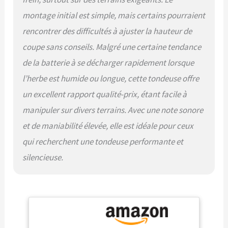
permettant à la fois le
montage initial est simple, mais certains pourraient
paillage et l'ensachage
arrière, s'adaptant à vos
rencontrer des difficultés à ajuster la hauteur de
besoins d'entretien de
coupe sans conseils. Malgré une certaine tendance
pelouse dans divers
environnements. Design
de la batterie à se décharger rapidement lorsque
léger et durable : le plateau
l’herbe est humide ou longue, cette tondeuse offre
résistant à la rouille de 43,2
cm est conçu pour une
un excellent rapport qualité-prix, étant facile à
maniabilité facile et une
manipuler sur divers terrains. Avec une note sonore
utilisation durable. Sa
construction légère assure
et de maniabilité élevée, elle est idéale pour ceux
une manipulation sans
qui recherchent une tondeuse performante et
effort, ce qui le rend parfait
pour naviguer dans les
silencieuse.
espaces restreints et les
terrains inégaux. Comprend
: tondeuse à gazon à piles
livrée avec tondeuse, sac
de ramassage d'herbe,
batterie 60 V 4,0 Ah,